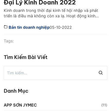
Đại Lý Kinh Doanh 2022
Kinh doanh trong thời đại kinh tế hội nhập và phát
triển là điều mà không còn xa lạ. Hoạt động kinh
doanh luôn đem lại cho chúng ta nguồn lợi nhuận
khủng cùng những kiến thức. Nếu bạn là người yêu
Bản tin doanh nghiệp
05-10-2022
thích và có đam mê kinh doanh, muốn mở đại lý kinh
doanh nhưng […]
Tags:
Tìm Kiếm Bài Viết
Danh Mục
APP SƠN JYMEC
(11)