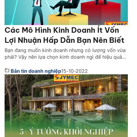
Các Mô Hình Kinh Doanh Ít Vốn
Lợi Nhuận Hấp Dẫn Bạn Nên Biết
Bạn đang muốn kinh doanh nhưng có lượng vốn vừa
phải? Vậy nên lựa chọn kinh doanh ngì để hiệu quả
tốt nhất? Xem ngay những mô hình kinh doanh ít vốn
dưới đây để có thêm nhiều lựa chọn hơn nhé! 1. Thế
Bản tin doanh nghiệp
15-10-2022
nào được gói là mô hình kinh doanh ít vốn Hiện […]