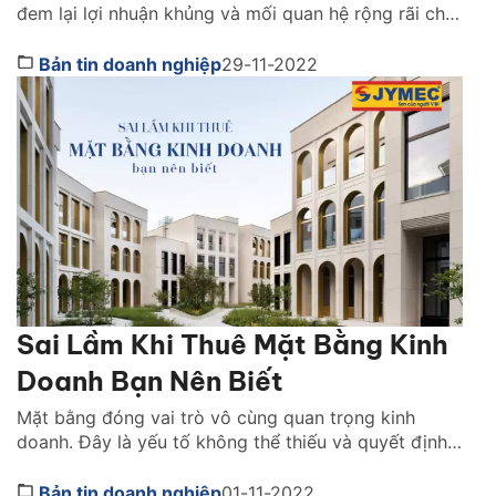
đem lại lợi nhuận khủng và mối quan hệ rộng rãi cho
các gia chủ. Với thời đại công nghệ số hiện nay, đây
cũng là một mặt hàng kinh doanh online hót. Kinh
Bản tin doanh nghiệp
29-11-2022
doanh sơn nước online hiện nay trở thành xu […]
Sai Lầm Khi Thuê Mặt Bằng Kinh
Doanh Bạn Nên Biết
Mặt bằng đóng vai trò vô cùng quan trọng kinh
doanh. Đây là yếu tố không thể thiếu và quyết định
tới hiệu quả kinh doanh lâu dài của mỗi cửa hàng,
doanh nghiệp. Có rất nhiều của hàng, doanh nghiệp
Bản tin doanh nghiệp
01-11-2022