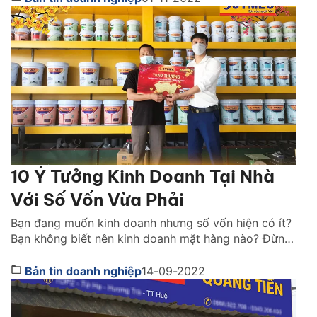
thua lỗ, đóng cửa hoặc chuyển địa điểm vì không
thể chi trả các […]
10 Ý Tưởng Kinh Doanh Tại Nhà
Với Số Vốn Vừa Phải
Bạn đang muốn kinh doanh nhưng số vốn hiện có ít?
Bạn không biết nên kinh doanh mặt hàng nào? Đừng
lo, chúng tôi sẽ gợi ý cho bạn 10 ý tưởng kinh doanh
tại nhà với số vốn ít. Hãy cùng theo dõi nhé! 1. Kinh
Bản tin doanh nghiệp
14-09-2022
doanh sơn. Mở đại lý sơn được xem […]