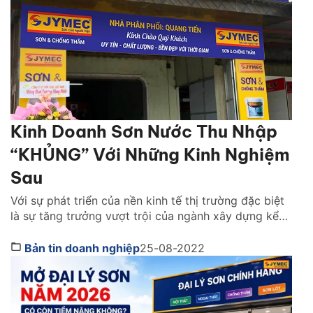
Kinh Doanh Sơn Nước Thu Nhập
“KHỦNG” Với Những Kinh Nghiệm
Sau
Với sự phát triển của nền kinh tế thị trường đặc biệt
là sự tăng trưởng vượt trội của ngành xây dựng kể
từ sau khi đại dịch Covid 19 kết thúc, kéo theo phát
triển vượt bậc của một số lĩnh vực và mặt hàng.
Bản tin doanh nghiệp
25-08-2022
Trong đó, nhu cầu của con người về nhà […]