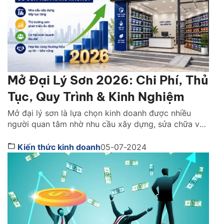
Mở Đại Lý Sơn 2026: Chi Phí, Thủ
Tục, Quy Trình & Kinh Nghiệm
Mở đại lý sơn là lựa chọn kinh doanh được nhiều
người quan tâm nhờ nhu cầu xây dựng, sửa chữa và
hoàn thiện nhà ở luôn duy trì ở mức cao trong năm
2026. Tuy nhiên, để vận hành hiệu quả bạn không chỉ
Kiến thức kinh doanh
05-07-2024
cần chuẩn bị nguồn vốn tốt mà còn phải lựa […]