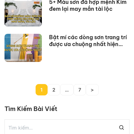
5+ Màu sơn đá hợp mệnh Kim
đem lại may mắn tài lộc
Bật mí các dòng sơn trang trí
được ưa chuộng nhất hiện
nay
1
2
…
7
>
Tìm Kiếm Bài Viết