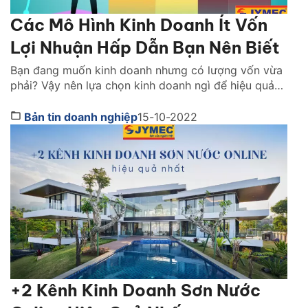
Các Mô Hình Kinh Doanh Ít Vốn
Lợi Nhuận Hấp Dẫn Bạn Nên Biết
Bạn đang muốn kinh doanh nhưng có lượng vốn vừa
phải? Vậy nên lựa chọn kinh doanh ngì để hiệu quả
tốt nhất? Xem ngay những mô hình kinh doanh ít vốn
dưới đây để có thêm nhiều lựa chọn hơn nhé! 1. Thế
Bản tin doanh nghiệp
15-10-2022
nào được gói là mô hình kinh doanh ít vốn Hiện […]
+2 Kênh Kinh Doanh Sơn Nước