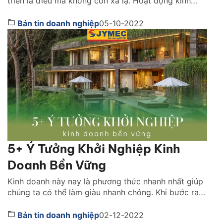
triển là điều mà không còn xa lạ. Hoạt động kinh
doanh luôn đem lại cho chúng ta nguồn lợi nhuận
khủng cùng những kiến thức. Nếu bạn là người yêu
Bản tin doanh nghiệp
05-10-2022
thích và có đam mê kinh doanh, muốn mở đại lý kinh
doanh nhưng […]
5+ Ý Tưởng Khởi Nghiệp Kinh
Doanh Bền Vững
Kinh doanh này nay là phương thức nhanh nhất giúp
chúng ta có thể làm giàu nhanh chóng. Khi bước ra
khỏi vòng an toàn và thử thách bản thân trong lĩnh
vực kinh doanh, bạn có thể tích luỹ được nhiều kinh
Bản tin doanh nghiệp
02-12-2022