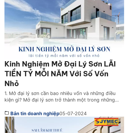
Kinh Nghiệm Mở Đại Lý Sơn LÃI
TIỀN TỶ MỖI NĂM Với Số Vốn
Nhỏ
1. Mở đại lý sơn cần bao nhiêu vốn và những điều
kiện gì? Mở đại lý sơn trở thành một trong những
lĩnh vực kinh doanh dẫn đầu xu hướng hiện nay. Nhờ
vào tiềm năng thị trường, cũng như khả năng sinh lời
Bản tin doanh nghiệp
05-07-2024
vượt trội của nó. Có rất nhiều người đã chuyển […]