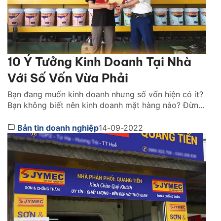
10 Ý Tưởng Kinh Doanh Tại Nhà
Với Số Vốn Vừa Phải
Bạn đang muốn kinh doanh nhưng số vốn hiện có ít?
Bạn không biết nên kinh doanh mặt hàng nào? Đừng
lo, chúng tôi sẽ gợi ý cho bạn 10 ý tưởng kinh doanh
tại nhà với số vốn ít. Hãy cùng theo dõi nhé! 1. Kinh
Bản tin doanh nghiệp
14-09-2022
doanh sơn. Mở đại lý sơn được xem […]