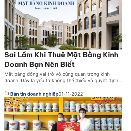
Sai Lầm Khi Thuê Mặt Bằng Kinh
Doanh Bạn Nên Biết
Mặt bằng đóng vai trò vô cùng quan trọng kinh
doanh. Đây là yếu tố không thể thiếu và quyết định
tới hiệu quả kinh doanh lâu dài của mỗi cửa hàng,
doanh nghiệp. Có rất nhiều của hàng, doanh nghiệp
Bản tin doanh nghiệp
01-11-2022
thua lỗ, đóng cửa hoặc chuyển địa điểm vì không
thể chi trả các […]