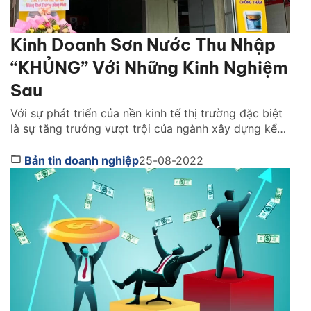
Kinh Doanh Sơn Nước Thu Nhập
“KHỦNG” Với Những Kinh Nghiệm
Sau
Với sự phát triển của nền kinh tế thị trường đặc biệt
là sự tăng trưởng vượt trội của ngành xây dựng kể
từ sau khi đại dịch Covid 19 kết thúc, kéo theo phát
triển vượt bậc của một số lĩnh vực và mặt hàng.
Bản tin doanh nghiệp
25-08-2022
Trong đó, nhu cầu của con người về nhà […]