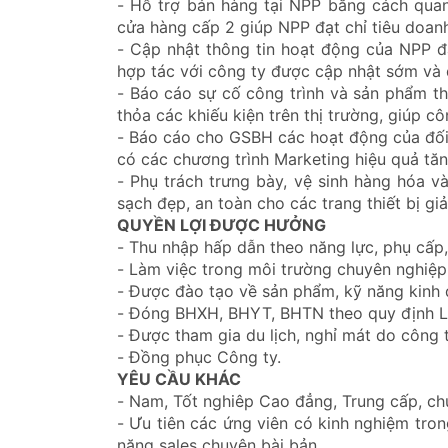
- Hỗ trợ bán hàng tại NPP bằng cách quan
cửa hàng cấp 2 giúp NPP đạt chỉ tiêu doanh
- Cập nhật thông tin hoạt động của NPP đ
hợp tác với công ty được cập nhật sớm và 
- Báo cáo sự cố công trình và sản phẩm t
thỏa các khiếu kiện trên thị trường, giúp c
- Báo cáo cho GSBH các hoạt động của đối 
có các chương trình Marketing hiệu quả tăn
- Phụ trách trưng bày, vệ sinh hàng hóa 
sạch đẹp, an toàn cho các trang thiết bị gi
QUYỀN LỢI ĐƯỢC HƯỞNG
- Thu nhập hấp dẫn theo năng lực, phụ cấp,
- Làm việc trong môi trường chuyên nghiệp,
- Được đào tạo về sản phẩm, kỹ năng kinh 
- Đóng BHXH, BHYT, BHTN theo quy định L
- Được tham gia du lịch, nghỉ mát do công 
- Đồng phục Công ty.
YÊU CẦU KHÁC
- Nam, Tốt nghiêp Cao đẳng, Trung cấp, chu
- Ưu tiên các ứng viên có kinh nghiệm tro
năng sales chuyên bài bản.