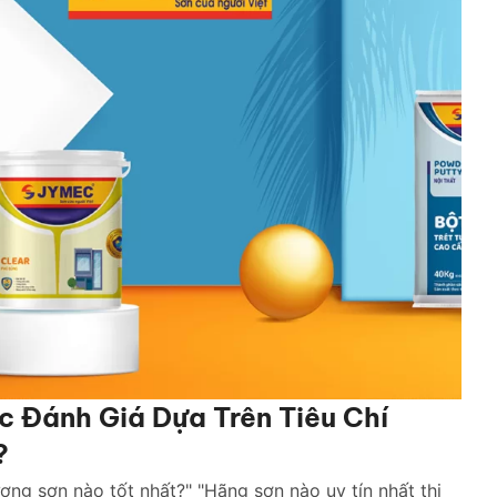
c Đánh Giá Dựa Trên Tiêu Chí
?
ượng sơn nào tốt nhất?" "Hãng sơn nào uy tín nhất thị