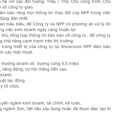
 hệ với các đối tượng: Thầu / Thợ, Chủ công trình, Chủ
 số công ty giao.
ảm bảo rằng mọi thông tin thay đổi của NPP trong việc
đúng đắn nhất.
heo mẫu biểu, để Công ty và NPP có phương án xử lý ổn
ông việc kinh doanh ngày càng thuận lợi.
thủ, tổng hợp thông tin báo báo về công ty , để công ty
g khả năng cạnh tranh trên thị trường
và trang thiết bị của công ty tại Showroom NPP đảm bảo
ảm các thất thoát.
 thưởng doanh số. (lương cứng 5,5 triệu)
 năng động, cơ hội thăng tiến cao.
doanh.
uật lao động.
ty tổ chức.
yên ngành kinh doanh, tài chính, kế toán.
ng ngành Sơn, Vật liệu xây dựng hoặc đã được đào tạo kĩ