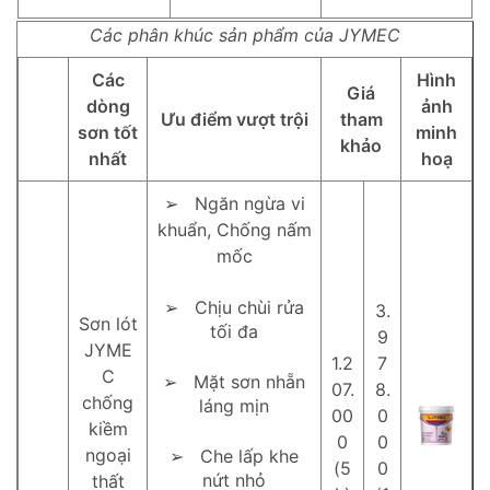
Các phân khúc sản phẩm của JYMEC
Các
Hình
Giá
dòng
ảnh
Ưu điểm vượt trội
tham
sơn tốt
minh
khảo
nhất
hoạ
➢ Ngăn ngừa vi
khuẩn, Chống nấm
mốc
➢ Chịu chùi rửa
3.
Sơn lót
tối đa
9
JYME
1.2
7
C
➢ Mặt sơn nhẵn
07.
8.
chống
láng mịn
00
0
kiềm
0
0
ngoại
➢ Che lấp khe
(5
0
nứt nhỏ
thất