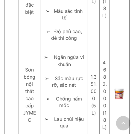
L)
(1
đặc
8
➢ Màu sắc tinh
biệt
L)
tế
➢ Độ phủ cao,
dễ thi công
➢ Ngăn ngừa vi
4.
khuẩn
Sơn
6
bóng
1.3
8
➢ Sắc màu rực
nội
51.
2.
rỡ, sắc nét
thất
00
0
cao
0
0
➢ Chống nấm
mốc
cấp
(5
0
JYME
L)
(1
➢ Lau chùi hiệu
C
8
quả
L)