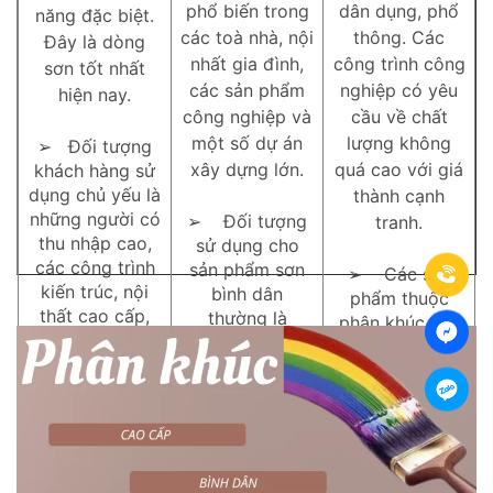
phổ biến trong
dân dụng, phổ
năng đặc biệt.
các toà nhà, nội
thông. Các
Đây là dòng
nhất gia đình,
công trình công
sơn tốt nhất
các sản phẩm
nghiệp có yêu
hiện nay.
công nghiệp và
cầu về chất
một số dự án
lượng không
➢ Đối tượng
xây dựng lớn.
quá cao với giá
khách hàng sử
dụng chủ yếu là
thành cạnh
những người có
➢ Đối tượng
tranh.
thu nhập cao,
sử dụng cho
các công trình
sản phẩm sơn
➢ Các sản
kiến trúc, nội
bình dân
phẩm thuộc
thất cao cấp,
thường là
phân khúc này
các công trình
những người có
chỉ chiếm tỷ lệ
đặc biệt..
nhu cầu cao.
khoảng 20% thị
Yêu cầu đáp
trường. Nó
➢ Đặc điểm
ứng được cả
cũng có xu
của những sản
chất lượng thi
hướng giảm đi
phẩm này là
công và phù
khi nhu cầu sử
mức giá thấp
hợp với khả
dụng của người