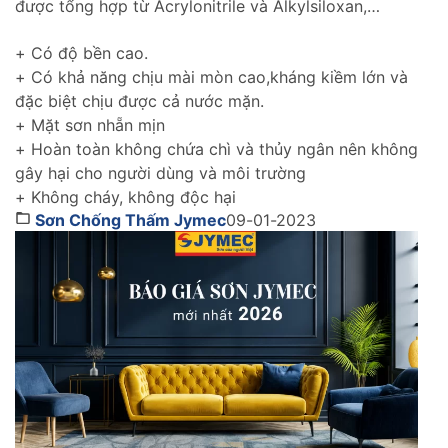
được tổng hợp từ Acrylonitrile và Alkylsiloxan,
chống thấm hiệu quả cho tường trong nhà cũng như
tường ngoài trời gìn giữ và tôn lên vẻ đẹp ngôi nhà
+ Có độ bền cao.
của bạn thách thức với thời gian.
+ Có khả năng chịu mài mòn cao,kháng kiềm lớn và
đặc biệt chịu được cả nước mặn.
+ Mặt sơn nhẵn mịn
+ Hoàn toàn không chứa chì và thủy ngân nên không
gây hại cho người dùng và môi trường
+ Không cháy, không độc hại
Sơn Chống Thấm Jymec
09-01-2023