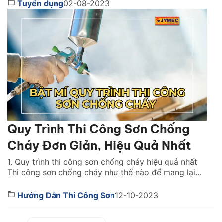
cháy cho công trình mà bạn không nên bỏ lỡ. - Sơn
Tuyển dụng
02-08-2023
chống cháy bảo vệ kết cấu công trình: […]
Quy Trình Thi Công Sơn Chống
Cháy Đơn Giản, Hiệu Quả Nhất
1. Quy trình thi công sơn chống cháy hiệu quả nhất
Thi công sơn chống cháy như thế nào để mang lại
hiệu quả cao nhất? Bạn cần lưu ý những gì khi thi
công? Để đạt được hiệu quả tối ưu cần có đội ngũ
Hướng Dẫn Thi Công Sơn
12-10-2023
thi công chuyên nghiệp, tay nghề cao và hiểu biết
[…]