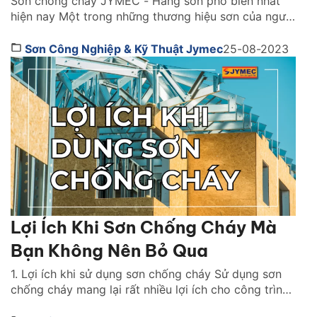
Sơn chống cháy JYMEC - Hãng sơn phổ biến nhất
hiện nay Một trong những thương hiệu sơn của người
Việt nổi tiếng nhất hiện nay chính là JYMEC. Đây là
hãng sơn chuyên cung cấp những sản phẩm sơn đã
Sơn Công Nghiệp & Kỹ Thuật Jymec
25-08-2023
được nhiệt đới hóa hoàn toàn. Nên chất lượng sơn
của JYMEC vô cùng […]
Lợi Ích Khi Sơn Chống Cháy Mà
Bạn Không Nên Bỏ Qua
1. Lợi ích khi sử dụng sơn chống cháy Sử dụng sơn
chống cháy mang lại rất nhiều lợi ích cho công trình.
Cùng tìm hiểu một số lợi ích khi sử dụng sơn chống