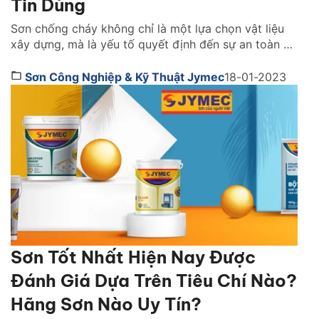
Tin Dùng
Sơn chống cháy không chỉ là một lựa chọn vật liệu
xây dựng, mà là yếu tố quyết định đến sự an toàn và
khả năng sống còn của cả một công trình khi xảy ra
hỏa hoạn. Vậy lựa sơn chống cháy hãng nào tốt?
Sơn Công Nghiệp & Kỹ Thuật Jymec
18-01-2023
Cách chọn như thế nào. Cùng tìm hiểu ngay […]
Sơn Tốt Nhất Hiện Nay Được
Đánh Giá Dựa Trên Tiêu Chí Nào?
Hãng Sơn Nào Uy Tín?