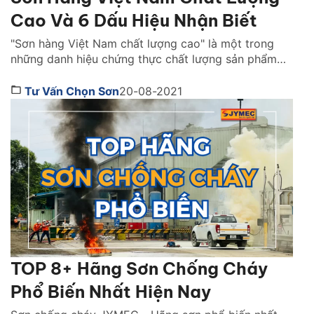
Cao Và 6 Dấu Hiệu Nhận Biết
"Sơn hàng Việt Nam chất lượng cao" là một trong
những danh hiệu chứng thực chất lượng sản phẩm
của một Hãng sơn. Để đạt được danh hiệu này, Hãng
sơn đó cần đáp ứng những tiêu chuẩn khắt khe và
Tư Vấn Chọn Sơn
20-08-2021
có được sự tin tưởng mà người dùng dành cho trong
một thời gian […]
TOP 8+ Hãng Sơn Chống Cháy
Phổ Biến Nhất Hiện Nay