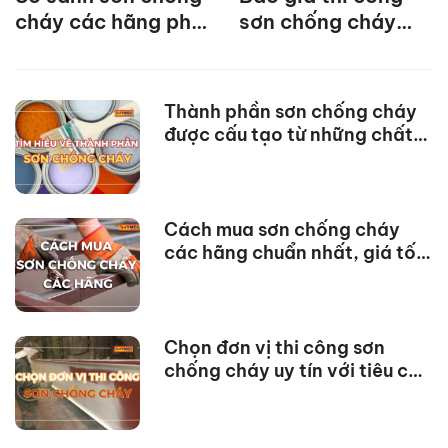
cháy các hãng phổ
sơn chống cháy
biến nhất hiện nay
JYMEC tại Hà Nội
mới nhất
Thành phần sơn chống cháy
được cấu tạo từ những chất
nào?
Cách mua sơn chống cháy
các hãng chuẩn nhất, giá tốt
nhất
Chọn đơn vị thi công sơn
chống cháy uy tín với tiêu chí
dưới đây