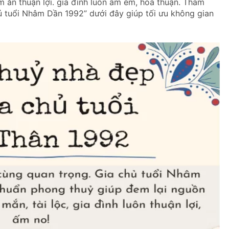
m ăn thuận lợi. gia đình luôn ấm êm, hoà thuận. Tham
 tuổi Nhâm Dần 1992” dưới đây giúp tối ưu không gian