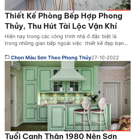
Thiết Kế Phòng Bếp Hợp Phong
Thủy, Thu Hút Tài Lộc Vận Khí
Hiện nay trong các công trình nhà ở đặc biệt là
trong những gian bếp ngoài việc thiết kế đẹp bạn
còn cần quan tâm đến những yếu tố phong thuỷ để
thu hút được tài lộc và vận khí cho cả gia đình. Việc
Chọn Màu Sơn Theo Phong Thủy
27-10-2022
chọn hướng phòng bếp và cách bày trí phòng bếp
[…]
Tuổi Canh Thân 1980 Nên Sơn