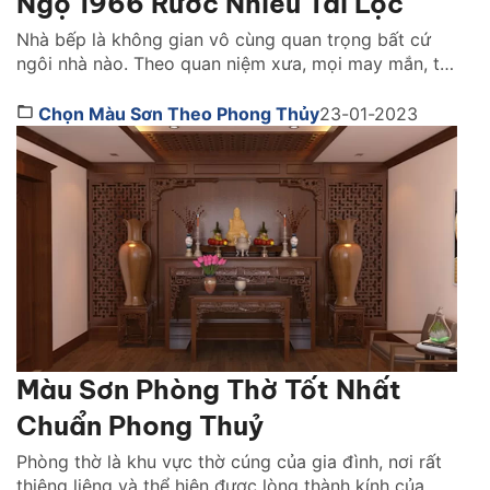
Ngọ 1966 Rước Nhiều Tài Lộc
Nhà bếp là không gian vô cùng quan trọng bất cứ
ngôi nhà nào. Theo quan niệm xưa, mọi may mắn, tài
vận may những điều xui xẻo, vận hạn đều bắt nguồn
từ không gian này. Thiết kế nhà bếp đẹp chuẩn
Chọn Màu Sơn Theo Phong Thủy
23-01-2023
phong thuỷ giúp mang đến không gian tối ưu, đem
lại nhiều […]
Màu Sơn Phòng Thờ Tốt Nhất
Chuẩn Phong Thuỷ
Phòng thờ là khu vực thờ cúng của gia đình, nơi rất
thiêng liêng và thể hiện được lòng thành kính của