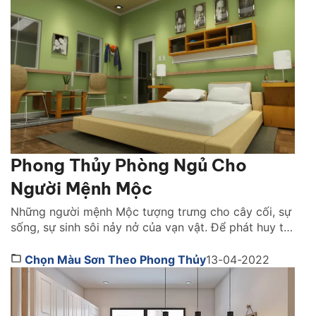
cạnh đó, thiết kế nhà đẹp chuẩn phong thuỷ […]
Phong Thủy Phòng Ngủ Cho
Người Mệnh Mộc
Những người mệnh Mộc tượng trưng cho cây cối, sự
sống, sự sinh sôi nảy nở của vạn vật. Để phát huy tốt
mọi ưu thế của mình chúng ta nên lưu ý tới thiết kế
của ngôi nhà. Và đặc biệt, thiết kế phòng ngủ như
Chọn Màu Sơn Theo Phong Thủy
13-04-2022
thế nào để phù hợp với những người […]