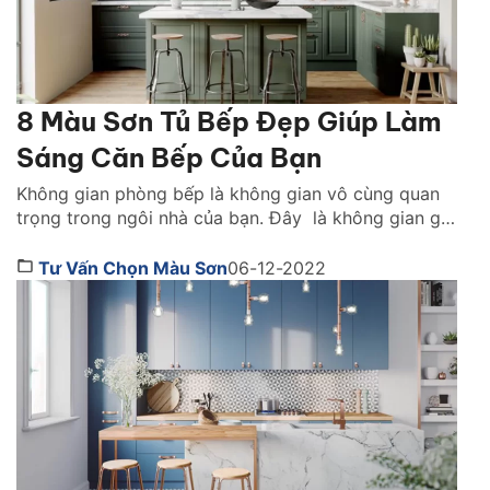
8 Màu Sơn Tủ Bếp Đẹp Giúp Làm
Sáng Căn Bếp Của Bạn
Không gian phòng bếp là không gian vô cùng quan
trọng trong ngôi nhà của bạn. Đây là không gian giữ
gìn ngọn lửa hạnh phúc cho gia đình. Để tối ưu
không gian bếp sao cho đẹp, thẩm mỹ nhất, nhiều
Tư Vấn Chọn Màu Sơn
06-12-2022
gia chủ lựa chọn tủ bếp giúp trang trí đồng thời tối
ưu […]