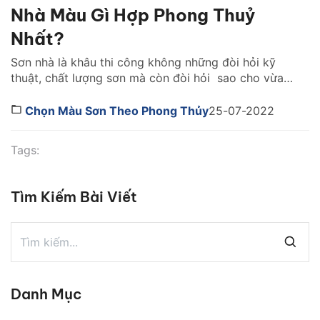
Nhà Màu Gì Hợp Phong Thuỷ
Nhất?
Sơn nhà là khâu thi công không những đòi hỏi kỹ
thuật, chất lượng sơn mà còn đòi hỏi sao cho vừa
độc đáo, ấn tượng, vừa tốt nhất, phù hợp với phong
thuỷ, giúp nói lên tính cách của gia chủ và mang lại
Chọn Màu Sơn Theo Phong Thủy
25-07-2022
may mắn, tài lộc, sức khỏe cho những thành viên […]
Tags:
Tìm Kiếm Bài Viết
Danh Mục