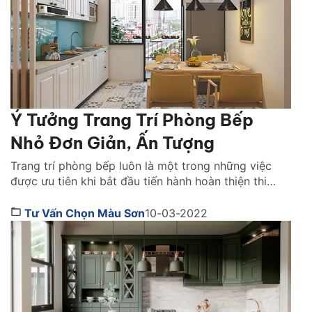
Ý Tưởng Trang Trí Phòng Bếp
Nhỏ Đơn Giản, Ấn Tượng
Trang trí phòng bếp luôn là một trong những việc
được ưu tiên khi bắt đầu tiến hành hoàn thiện thi
công mái ấm của các gia đình, bởi đây là nơi được
coi là khu vực “giữ lửa” cho cả nhà. Tuy nhiên, việc
Tư Vấn Chọn Màu Sơn
10-03-2022
trang trí không phải lúc nào cũng diễn ra thuận […]