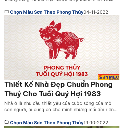
con cháu đến với tổ tiên, các vị thần thánh. Vì vậy,
khi thiết kế không gian này, phong thủy là một yếu
Chọn Màu Sơn Theo Phong Thủy
04-11-2022
tố mà bạn không thể bỏ qua. Vậy, nên chọn […]
Thiết Kế Nhà Đẹp Chuẩn Phong
Thuỷ Cho Tuổi Quý Hợi 1983
Nhà ở là nhu cầu thiết yếu của cuộc sống của mỗi
con người, ai cũng có cho mình những mái ấm riêng
để trở về. Một ngôi nhà thiết kế đẹp mắt, tiện nghi
sẽ kiến tạo nên không gian sống cho gia chủ. Bên
Chọn Màu Sơn Theo Phong Thủy
19-10-2022