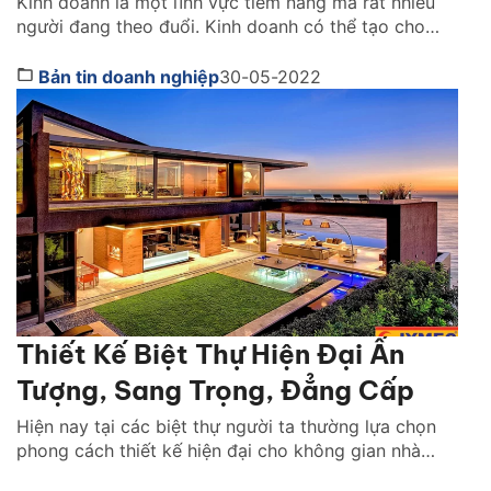
Kinh doanh là một lĩnh vực tiềm năng mà rất nhiều
người đang theo đuổi. Kinh doanh có thể tạo cho
bạn một nguồn thu nhập lớn và khiến cho cuộc sống
của bạn trwor nên sung túc. Nhưng muốn kinh doanh
Bản tin doanh nghiệp
30-05-2022
thành công bạn cần phải có rất nhiều kỹ năng. Nghệ
thuật bán […]
Thiết Kế Biệt Thự Hiện Đại Ấn
Tượng, Sang Trọng, Đẳng Cấp
Hiện nay tại các biệt thự người ta thường lựa chọn
phong cách thiết kế hiện đại cho không gian nhà
mình. Thiết kế hiện đại hứng con người đến những