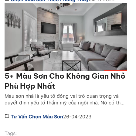
tố mà bạn không thể bỏ qua. Vậy, nên chọn […]
5+ Màu Sơn Cho Không Gian Nhỏ
Phù Hợp Nhất
Màu sơn nhà là yếu tố đóng vai trò quan trọng và
quyết định yếu tố thẩm mỹ của ngôi nhà. Nó có thể
giúp con người ta thay đổi cảm nhận về một không
gian tùy theo sắc độ mà nó mang lại. Việc lựa chọn
Tư Vấn Chọn Màu Sơn
26-04-2023
màu sơn tốt nhất cho không gian nhà […]
Tags: