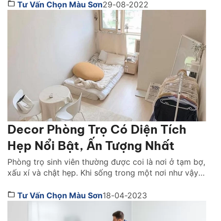
thứ tinh tế, mới mẻ. Dưới đây là bài viết về cách thiết
Tư Vấn Chọn Màu Sơn
29-08-2022
kế biệt thự hiện đại mà bạn cần biết. Hãy cùng […]
Decor Phòng Trọ Có Diện Tích
Hẹp Nổi Bật, Ấn Tượng Nhất
Phòng trọ sinh viên thường được coi là nơi ở tạm bợ,
xấu xí và chật hẹp. Khi sống trong một nơi như vậy
bạn sẽ cảm thấy rất ngột ngạt và không được có
được thoải mái. Vậy làm thế nào để bạn có thể vui
Tư Vấn Chọn Màu Sơn
18-04-2023
vẻ, thích thú mỗi khi trở về phòng […]