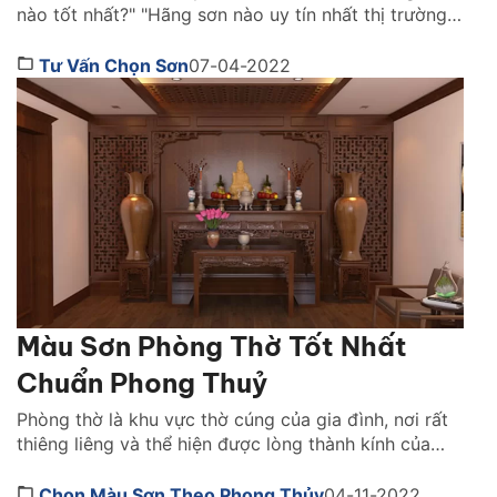
nào tốt nhất?" "Hãng sơn nào uy tín nhất thị trường
Việt Nam ?" là những câu hỏi được rất nhiều người
quan tâm. Cùng Sơn JYMEC tìm hiểu những lời
Tư Vấn Chọn Sơn
07-04-2022
khuyên hữu ích qua bài viêt dưới đây nhé! Sơn tốt
nhất hiện […]
Màu Sơn Phòng Thờ Tốt Nhất
Chuẩn Phong Thuỷ
Phòng thờ là khu vực thờ cúng của gia đình, nơi rất
thiêng liêng và thể hiện được lòng thành kính của
con cháu đến với tổ tiên, các vị thần thánh. Vì vậy,
khi thiết kế không gian này, phong thủy là một yếu
Chọn Màu Sơn Theo Phong Thủy
04-11-2022