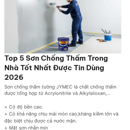
Top 5 Sơn Chống Thấm Trong
Nhà Tốt Nhất Được Tin Dùng
2026
Sơn chống thấm tường JYMEC là chất chống thấm
được tổng hợp từ Acrylonitrile và Alkylsiloxan,
chống thấm hiệu quả cho tường trong nhà cũng như
tường ngoài trời gìn giữ và tôn lên vẻ đẹp ngôi nhà
+ Có độ bền cao.
của bạn thách thức với thời gian.
+ Có khả năng chịu mài mòn cao,kháng kiềm lớn và
đặc biệt chịu được cả nước mặn.
+ Mặt sơn nhẵn mịn