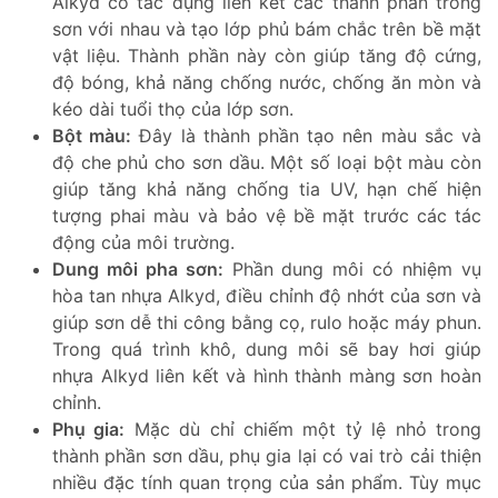
Alkyd có tác dụng liên kết các thành phần trong
sơn với nhau và tạo lớp phủ bám chắc trên bề mặt
vật liệu. Thành phần này còn giúp tăng độ cứng,
độ bóng, khả năng chống nước, chống ăn mòn và
kéo dài tuổi thọ của lớp sơn.
Bột màu:
Đây là thành phần tạo nên màu sắc và
độ che phủ cho sơn dầu. Một số loại bột màu còn
giúp tăng khả năng chống tia UV, hạn chế hiện
tượng phai màu và bảo vệ bề mặt trước các tác
động của môi trường.
Dung môi pha sơn:
Phần dung môi có nhiệm vụ
hòa tan nhựa Alkyd, điều chỉnh độ nhớt của sơn và
giúp sơn dễ thi công bằng cọ, rulo hoặc máy phun.
Trong quá trình khô, dung môi sẽ bay hơi giúp
nhựa Alkyd liên kết và hình thành màng sơn hoàn
chỉnh.
Phụ gia:
Mặc dù chỉ chiếm một tỷ lệ nhỏ trong
thành phần sơn dầu, phụ gia lại có vai trò cải thiện
nhiều đặc tính quan trọng của sản phẩm. Tùy mục