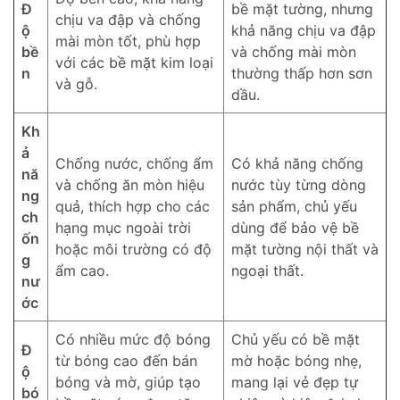
Đ
bề mặt tường, nhưng
chịu va đập và chống
ộ
khả năng chịu va đập
mài mòn tốt, phù hợp
bề
và chống mài mòn
với các bề mặt kim loại
n
thường thấp hơn sơn
và gỗ.
dầu.
Kh
ả
Chống nước, chống ẩm
Có khả năng chống
nă
và chống ăn mòn hiệu
nước tùy từng dòng
ng
quả, thích hợp cho các
sản phẩm, chủ yếu
ch
hạng mục ngoài trời
dùng để bảo vệ bề
ốn
hoặc môi trường có độ
mặt tường nội thất và
g
ẩm cao.
ngoại thất.
nư
ớc
Có nhiều mức độ bóng
Chủ yếu có bề mặt
Đ
từ bóng cao đến bán
mờ hoặc bóng nhẹ,
ộ
bóng và mờ, giúp tạo
mang lại vẻ đẹp tự
bó