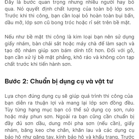
Đây là bước quan trọng nhưng nhiều người hay bỏ
qua. Nó quyết định chất lượng của toàn bộ lớp sơn.
Trước khi thi công, bạn cần loại bỏ hoàn toàn bụi bẩn,
dầu mỡ, lớp sơn cũ bong tróc hoặc rỉ sét trên bề mặt.
Nếu như bề mặt thi công là kim loại bạn nên sử dụng
giấy nhám, bàn chải sắt hoặc máy chà để làm sạch và
tạo độ nhám giúp sơn bám dính tốt hơn. Đối với gỗ,
bạn cần xử lý bề mặt phẳng, khô ráo và không còn tạp
chất trước khi tiến hành sơn.
Bước 2: Chuẩn bị dụng cụ và vật tư
Lựa chọn đúng dụng cụ sẽ giúp quá trình thi công của
bạn diễn ra thuận lợi và mang lại lớp sơn đồng đều.
Tùy từng hạng mục bạn có thể sử dụng cọ sơn, rulo
hoặc máy phun sơn. Ngoài ra bạn cũng cần chuẩn bị
đầy đủ sơn dầu, dung môi pha sơn (nếu cần), giấy
nhám, băng keo che chắn, khăn lau và các dụng cụ
bảo hộ như găng tay, kính bảo hộ và khẩu trang. Trước