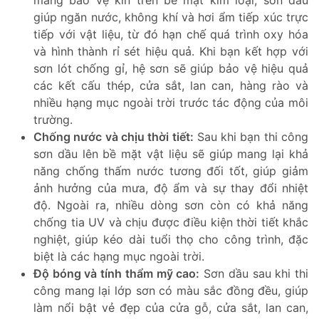
màng bảo vệ kín trên bề mặt kim loại, sơn dầu
giúp ngăn nước, không khí và hơi ẩm tiếp xúc trực
tiếp với vật liệu, từ đó hạn chế quá trình oxy hóa
và hình thành rỉ sét hiệu quả. Khi bạn kết hợp với
sơn lót chống gỉ, hệ sơn sẽ giúp bảo vệ hiệu quả
các kết cấu thép, cửa sắt, lan can, hàng rào và
nhiều hạng mục ngoài trời trước tác động của môi
trường.
Chống nước và chịu thời tiết:
Sau khi bạn thi công
sơn dầu lên bề mặt vật liệu sẽ giúp mang lại khả
năng chống thấm nước tương đối tốt, giúp giảm
ảnh hưởng của mưa, độ ẩm và sự thay đổi nhiệt
độ. Ngoài ra, nhiều dòng sơn còn có khả năng
chống tia UV và chịu được điều kiện thời tiết khắc
nghiệt, giúp kéo dài tuổi thọ cho công trình, đặc
biệt là các hạng mục ngoài trời.
Độ bóng và tính thẩm mỹ cao:
Sơn dầu sau khi thi
công mang lại lớp sơn có màu sắc đồng đều, giúp
làm nổi bật vẻ đẹp của cửa gỗ, cửa sắt, lan can,