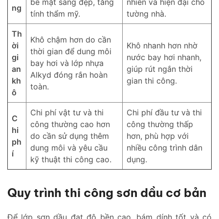
bề mặt sáng đẹp, tăng
nhiên và hiện đại cho
ng
tính thẩm mỹ.
tường nhà.
Th
Khô chậm hơn do cần
ời
Khô nhanh hơn nhờ
thời gian để dung môi
gi
nước bay hơi nhanh,
bay hơi và lớp nhựa
an
giúp rút ngắn thời
Alkyd đóng rắn hoàn
kh
gian thi công.
toàn.
ô
Chi phí vật tư và thi
Chi phí đầu tư và thi
C
công thường cao hơn
công thường thấp
hi
do cần sử dụng thêm
hơn, phù hợp với
ph
dung môi và yêu cầu
nhiều công trình dân
í
kỹ thuật thi công cao.
dụng.
Quy trình thi công sơn dầu cơ bản
Để lớp sơn dầu đạt độ bền cao, bám dính tốt và có