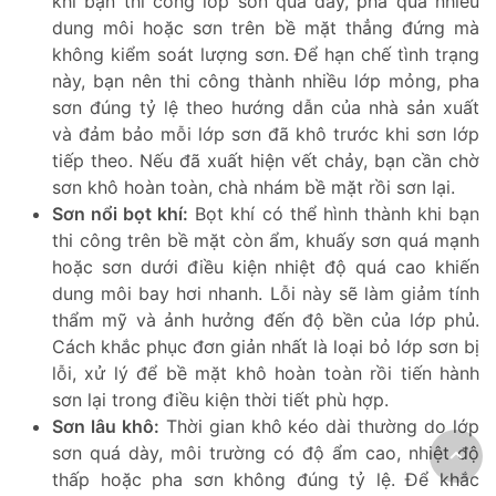
khi bạn thi công lớp sơn quá dày, pha quá nhiều
dung môi hoặc sơn trên bề mặt thẳng đứng mà
không kiểm soát lượng sơn. Để hạn chế tình trạng
này, bạn nên thi công thành nhiều lớp mỏng, pha
sơn đúng tỷ lệ theo hướng dẫn của nhà sản xuất
và đảm bảo mỗi lớp sơn đã khô trước khi sơn lớp
tiếp theo. Nếu đã xuất hiện vết chảy, bạn cần chờ
sơn khô hoàn toàn, chà nhám bề mặt rồi sơn lại.
Sơn nổi bọt khí:
Bọt khí có thể hình thành khi bạn
thi công trên bề mặt còn ẩm, khuấy sơn quá mạnh
hoặc sơn dưới điều kiện nhiệt độ quá cao khiến
dung môi bay hơi nhanh. Lỗi này sẽ làm giảm tính
thẩm mỹ và ảnh hưởng đến độ bền của lớp phủ.
Cách khắc phục đơn giản nhất là loại bỏ lớp sơn bị
lỗi, xử lý để bề mặt khô hoàn toàn rồi tiến hành
sơn lại trong điều kiện thời tiết phù hợp.
Sơn lâu khô:
Thời gian khô kéo dài thường do lớp
sơn quá dày, môi trường có độ ẩm cao, nhiệt độ
thấp hoặc pha sơn không đúng tỷ lệ. Để khắc