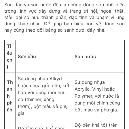
Sơn dầu và sơn nước đều là những dòng sơn phổ biến
trong lĩnh vực xây dựng và trang trí nội, ngoại thất.
Mỗi loại sở hữu thành phần, đặc tính và phạm vi ứng
dụng khác nhau. Để giúp bạn hiểu hơn về dòng sơn
này cùng theo dõi bảng so sánh dưới đây nhé.
Ti
êu
Sơn dầu
Sơn nước
ch
í
Sử dụng nhựa Alkyd
Th
Sử dụng nhựa
hoặc nhựa gốc dầu, kết
àn
Acrylic, Vinyl hoặc
hợp với dung môi hữu
h
Polymer, với nước là
cơ (thinner, xăng
ph
dung môi chính cùng
thơm), bột màu và phụ
ần
bột màu và phụ gia.
gia.
Độ bền khá tốt trên
Độ bền cao, khả năng