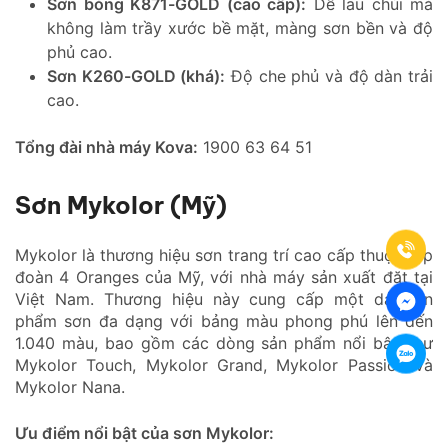
Sơn bóng K871-GOLD (cao cấp):
Dễ lau chùi mà
không làm trầy xước bề mặt, màng sơn bền và độ
phủ cao.
Sơn K260-GOLD (khá):
Độ che phủ và độ dàn trải
cao.
Tổng đài nhà máy Kova:
1900 63 64 51
Sơn Mykolor (Mỹ)
Mykolor là thương hiệu sơn trang trí cao cấp thuộc tập
đoàn 4 Oranges của Mỹ, với nhà máy sản xuất đặt tại
Việt Nam. Thương hiệu này cung cấp một dải sản
phẩm sơn đa dạng với bảng màu phong phú lên đến
1.040 màu, bao gồm các dòng sản phẩm nổi bật như
Mykolor Touch, Mykolor Grand, Mykolor Passion và
Mykolor Nana.
Ưu điểm nổi bật của sơn Mykolor: