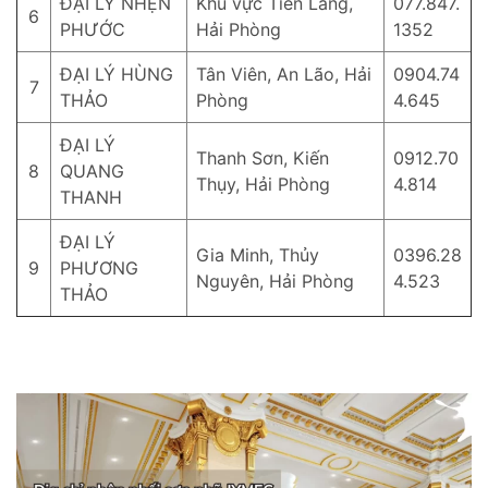
ĐẠI LÝ NHẸN
Khu vực Tiên Lãng,
077.847.
6
PHƯỚC
Hải Phòng
1352
ĐẠI LÝ HÙNG
Tân Viên, An Lão, Hải
0904.74
7
THẢO
Phòng
4.645
ĐẠI LÝ
Thanh Sơn, Kiến
0912.70
8
QUANG
Thụy, Hải Phòng
4.814
THANH
ĐẠI LÝ
Gia Minh, Thủy
0396.28
9
PHƯƠNG
Nguyên, Hải Phòng
4.523
THẢO