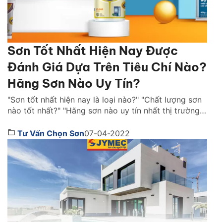
Sơn Tốt Nhất Hiện Nay Được
Đánh Giá Dựa Trên Tiêu Chí Nào?
Hãng Sơn Nào Uy Tín?
"Sơn tốt nhất hiện nay là loại nào?" "Chất lượng sơn
nào tốt nhất?" "Hãng sơn nào uy tín nhất thị trường
Việt Nam ?" là những câu hỏi được rất nhiều người
quan tâm. Cùng Sơn JYMEC tìm hiểu những lời
Tư Vấn Chọn Sơn
07-04-2022
khuyên hữu ích qua bài viêt dưới đây nhé! Sơn tốt
nhất hiện […]