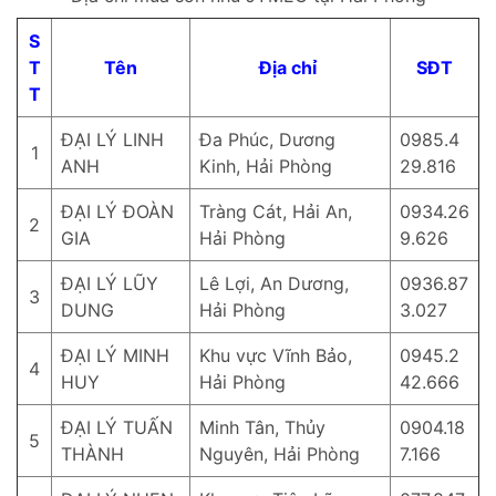
S
T
Tên
Địa chỉ
SĐT
T
ĐẠI LÝ LINH
Đa Phúc, Dương
0985.4
1
ANH
Kinh, Hải Phòng
29.816
ĐẠI LÝ ĐOÀN
Tràng Cát, Hải An,
0934.26
2
GIA
Hải Phòng
9.626
ĐẠI LÝ LŨY
Lê Lợi, An Dương,
0936.87
3
DUNG
Hải Phòng
3.027
ĐẠI LÝ MINH
Khu vực Vĩnh Bảo,
0945.2
4
HUY
Hải Phòng
42.666
ĐẠI LÝ TUẤN
Minh Tân, Thủy
0904.18
5
THÀNH
Nguyên, Hải Phòng
7.166