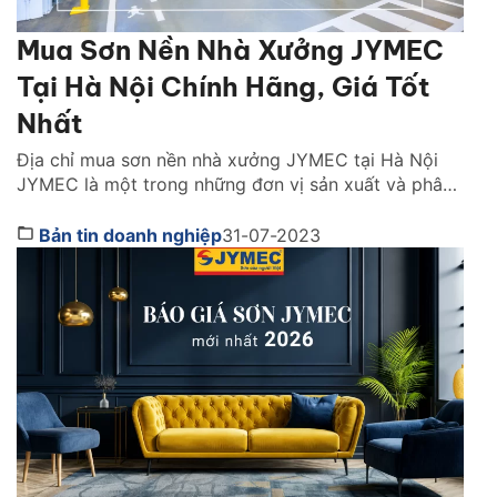
Mua Sơn Nền Nhà Xưởng JYMEC
Tại Hà Nội Chính Hãng, Giá Tốt
Nhất
Địa chỉ mua sơn nền nhà xưởng JYMEC tại Hà Nội
JYMEC là một trong những đơn vị sản xuất và phân
phối sơn nền nhà xưởng chất lượng và uy tín trên thị
trường hiện nay. Nếu bạn đang chưa biết tìm mua
Bản tin doanh nghiệp
31-07-2023
sơn nền nhà xưởng JYMEC ở đâu để được tư vấn
[…]