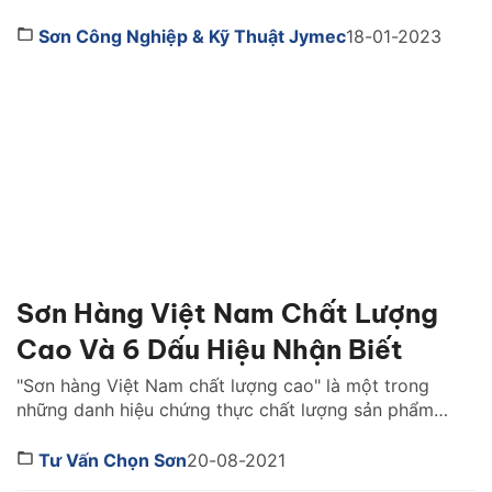
khả năng sống còn của cả một công trình khi xảy ra
hỏa hoạn. Vậy lựa sơn chống cháy hãng nào tốt?
Sơn Công Nghiệp & Kỹ Thuật Jymec
18-01-2023
Cách chọn như thế nào. Cùng tìm hiểu ngay […]
Sơn Hàng Việt Nam Chất Lượng
Cao Và 6 Dấu Hiệu Nhận Biết
"Sơn hàng Việt Nam chất lượng cao" là một trong
những danh hiệu chứng thực chất lượng sản phẩm
của một Hãng sơn. Để đạt được danh hiệu này, Hãng
sơn đó cần đáp ứng những tiêu chuẩn khắt khe và
Tư Vấn Chọn Sơn
20-08-2021
có được sự tin tưởng mà người dùng dành cho trong