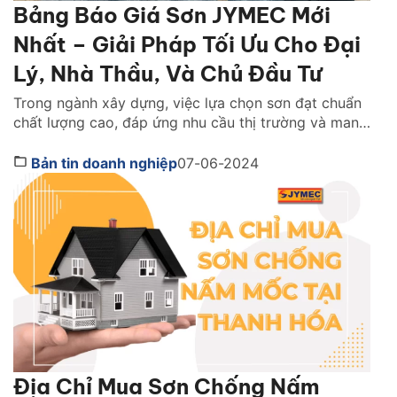
Bảng Báo Giá Sơn JYMEC Mới
Nhất – Giải Pháp Tối Ưu Cho Đại
Lý, Nhà Thầu, Và Chủ Đầu Tư
Trong ngành xây dựng, việc lựa chọn sơn đạt chuẩn
chất lượng cao, đáp ứng nhu cầu thị trường và mang
lại lợi nhuận đã trở thành mối quan tâm hàng đầu
của đại lý phân phối, nhà thầu và chủ đầu tư. Công
Bản tin doanh nghiệp
07-06-2024
ty cổ phần Sơn JYMEC, với danh tiếng về chất lượng
[…]
Địa Chỉ Mua Sơn Chống Nấm