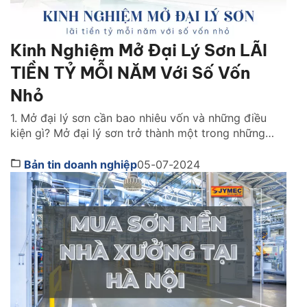
Kinh Nghiệm Mở Đại Lý Sơn LÃI
TIỀN TỶ MỖI NĂM Với Số Vốn
Nhỏ
1. Mở đại lý sơn cần bao nhiêu vốn và những điều
kiện gì? Mở đại lý sơn trở thành một trong những
lĩnh vực kinh doanh dẫn đầu xu hướng hiện nay. Nhờ
vào tiềm năng thị trường, cũng như khả năng sinh lời
Bản tin doanh nghiệp
05-07-2024
vượt trội của nó. Có rất nhiều người đã chuyển […]