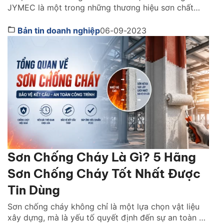
JYMEC là một trong những thương hiệu sơn chất
lượng cao của Việt Nam. Sơn JYMEC được đánh giá
cao về chất lượng sản phẩm và độ uy tín của thương
Bản tin doanh nghiệp
06-09-2023
hiệu. Sơn giả đá JYMEC có màu sắc đa dạng và kiểu
dáng […]
Sơn Chống Cháy Là Gì? 5 Hãng
Sơn Chống Cháy Tốt Nhất Được
Tin Dùng
Sơn chống cháy không chỉ là một lựa chọn vật liệu
xây dựng, mà là yếu tố quyết định đến sự an toàn và