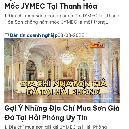
Mốc JYMEC Tại Thanh Hóa
1. Địa chỉ mua sơn chống nấm mốc JYMEC tại Thanh
Hóa Sơn chống nấm mốc JYMEC là một trong
những sản phẩm được yêu thích nhất hiện nay tại
Thanh Hóa. Sơn không chỉ đem lại hiệu quả chống
Bản tin doanh nghiệp
08-08-2023
nấm mốc cao mà còn tăng tính thẩm mỹ và bảo vệ
cho công trình. […]
Gợi Ý Những Địa Chỉ Mua Sơn Giả
Đá Tại Hải Phòng Uy Tín
1. Địa chỉ mua sơn giả đá JYMEC tại Hải Phòng