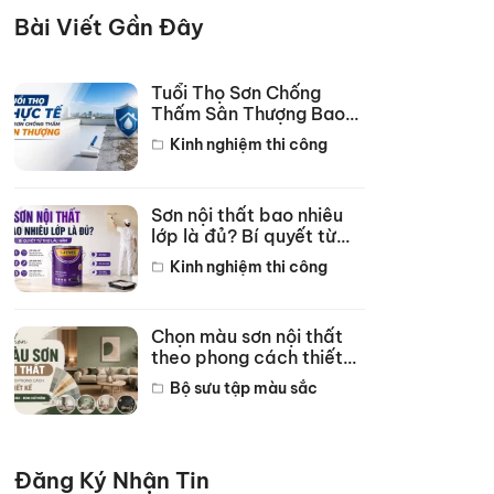
Bài Viết Gần Đây
Tuổi Thọ Sơn Chống
Thấm Sân Thượng Bao
Lâu? Bí Quyết Bền 10
Kinh nghiệm thi công
Năm
Sơn nội thất bao nhiêu
lớp là đủ? Bí quyết từ
thợ lâu năm
Kinh nghiệm thi công
Chọn màu sơn nội thất
theo phong cách thiết
kế hot năm 2026
Bộ sưu tập màu sắc
Đăng Ký Nhận Tin