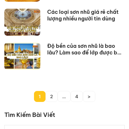
Các loại sơn nhũ giá rẻ chất
lượng nhiều người tin dùng
Độ bền của sơn nhũ là bao
lâu? Làm sao để lớp được bền
đẹp?
1
2
…
4
>
Tìm Kiếm Bài Viết