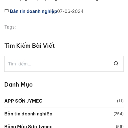
lại lợi nhuận đã trở thành mối quan tâm hàng đầu
của đại lý phân phối, nhà thầu và chủ đầu tư. Công
Bản tin doanh nghiệp
07-06-2024
ty cổ phần Sơn JYMEC, với danh tiếng về chất lượng
[…]
Tags:
Tìm Kiếm Bài Viết
Danh Mục
APP SƠN JYMEC
(11)
Bản tin doanh nghiệp
(254)
Bảng Màu Sơn Jymec
(56)