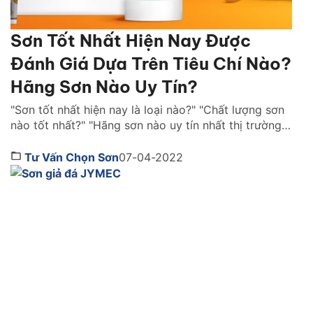
Sơn Tốt Nhất Hiện Nay Được
Đánh Giá Dựa Trên Tiêu Chí Nào?
Hãng Sơn Nào Uy Tín?
"Sơn tốt nhất hiện nay là loại nào?" "Chất lượng sơn
nào tốt nhất?" "Hãng sơn nào uy tín nhất thị trường
Việt Nam ?" là những câu hỏi được rất nhiều người
quan tâm. Cùng Sơn JYMEC tìm hiểu những lời
Tư Vấn Chọn Sơn
07-04-2022
khuyên hữu ích qua bài viêt dưới đây nhé! Sơn tốt
nhất hiện […]