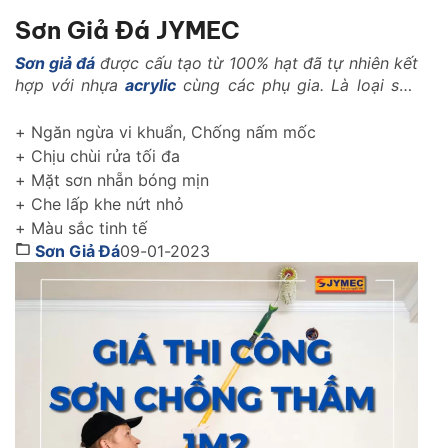
Sơn Giả Đá JYMEC
Sơn giả đá
được cấu tạo từ 100% hạt đã tự nhiên kết
hợp với nhựa
acrylic
cùng các phụ gia. Là loại sơn
với những tính năng vượt trội trong ngành xây dựng
như: Là loại vật liệu nhẹ, có khả năng kháng nhiệt,
+ Ngăn ngừa vi khuẩn, Chống nấm mốc
kháng kiềm, chống rêu mốc, chống muối mặn..
+ Chịu chùi rửa tối đa
+ Mặt sơn nhẵn bóng mịn
+ Che lấp khe nứt nhỏ
+ Màu sắc tinh tế
Sơn Giả Đá
09-01-2023