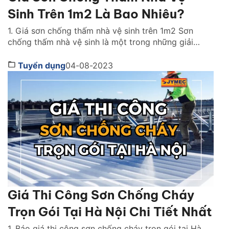
Sinh Trên 1m2 Là Bao Nhiêu?
1. Giá sơn chống thấm nhà vệ sinh trên 1m2 Sơn
chống thấm nhà vệ sinh là một trong những giải
pháp tối ưu nhất cho công trình của bạn. Việc ứng
dụng chống thấm bằng sơn cho nhà vệ sinh vừa đem
Tuyển dụng
04-08-2023
lại hiệu quả tốt, vừa giúp tiết kiệm chi phí. Các hạng
[…]
Giá Thi Công Sơn Chống Cháy
Trọn Gói Tại Hà Nội Chi Tiết Nhất
1. Báo giá thi công sơn chống cháy trọn gói tại Hà