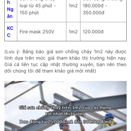
h
loại từ 45 phút -
1m2
180.000đ -
Ng
150 phút
350.000đ
ân
KC
Fire mask 250V
1m2
120.000đ
C
(Lưu ý: Bảng báo giá sơn chống cháy 1m2 này được
tính dựa trên mức giá tham khảo thị trường hiện nay.
Giá cả liên tục cập nhật thường xuyên, bạn nên theo
dõi chúng tôi để tham khảo giá mới nhất)