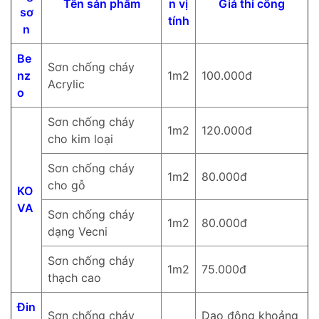
Tên sản phẩm
n vị
Giá thi công
sơ
tính
n
Be
Sơn chống cháy
nz
1m2
100.000đ
Acrylic
o
Sơn chống cháy
1m2
120.000đ
cho kim loại
Sơn chống cháy
1m2
80.000đ
cho gỗ
KO
VA
Sơn chống cháy
1m2
80.000đ
dạng Vecni
Sơn chống cháy
1m2
75.000đ
thạch cao
Đin
Sơn chống cháy
Dao động khoảng