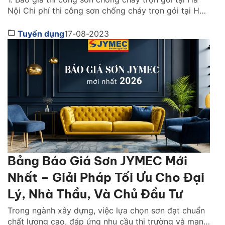
Nội Chi phí thi công sơn chống cháy trọn gói tại Hà
Nội bao gồm giá sơn và giá thuê nhân công. Tùy vào
đơn vị thi công có quy mô như thế nào, địa điểm khu
Tuyển dụng
17-08-2023
vực ra sao mà sẽ báo […]
Bảng Báo Giá Sơn JYMEC Mới
Nhất – Giải Pháp Tối Ưu Cho Đại
Lý, Nhà Thầu, Và Chủ Đầu Tư
Trong ngành xây dựng, việc lựa chọn sơn đạt chuẩn
chất lượng cao, đáp ứng nhu cầu thị trường và mang