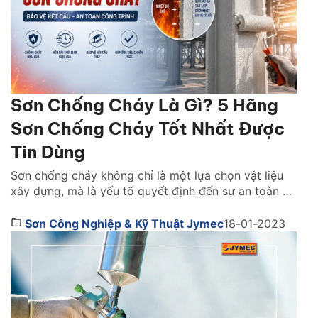
Sơn Chống Cháy Là Gì? 5 Hãng
Sơn Chống Cháy Tốt Nhất Được
Tin Dùng
Sơn chống cháy không chỉ là một lựa chọn vật liệu
xây dựng, mà là yếu tố quyết định đến sự an toàn và
khả năng sống còn của cả một công trình khi xảy ra
hỏa hoạn. Vậy lựa sơn chống cháy hãng nào tốt?
Sơn Công Nghiệp & Kỹ Thuật Jymec
18-01-2023
Cách chọn như thế nào. Cùng tìm hiểu ngay […]