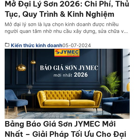
Mở Đại Lý Sơn 2026: Chi Phí, Thủ
Tục, Quy Trình & Kinh Nghiệm
Mở đại lý sơn là lựa chọn kinh doanh được nhiều
người quan tâm nhờ nhu cầu xây dựng, sửa chữa và
hoàn thiện nhà ở luôn duy trì ở mức cao trong năm
2026. Tuy nhiên, để vận hành hiệu quả bạn không chỉ
Kiến thức kinh doanh
05-07-2024
cần chuẩn bị nguồn vốn tốt mà còn phải lựa […]
Bảng Báo Giá Sơn JYMEC Mới
Nhất – Giải Pháp Tối Ưu Cho Đại