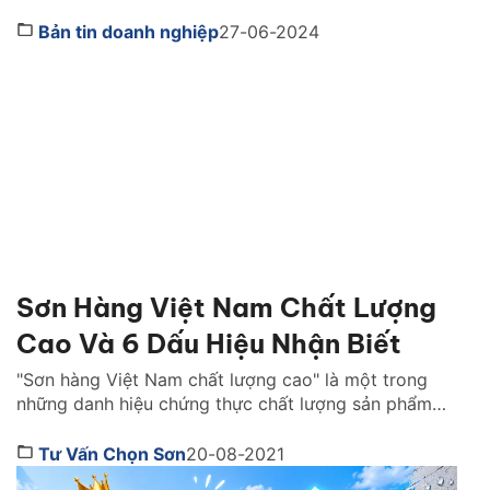
càng gia tăng. Vì thế, việc mở đại lý sơn cấp 1 sẽ
đem đến cho bạn nguồn lợi nhuận lớn. Vậy điều kiện
Bản tin doanh nghiệp
27-06-2024
để mở đại lý sơn là gì và những […]
Sơn Hàng Việt Nam Chất Lượng
Cao Và 6 Dấu Hiệu Nhận Biết
"Sơn hàng Việt Nam chất lượng cao" là một trong
những danh hiệu chứng thực chất lượng sản phẩm
của một Hãng sơn. Để đạt được danh hiệu này, Hãng
sơn đó cần đáp ứng những tiêu chuẩn khắt khe và
Tư Vấn Chọn Sơn
20-08-2021
có được sự tin tưởng mà người dùng dành cho trong