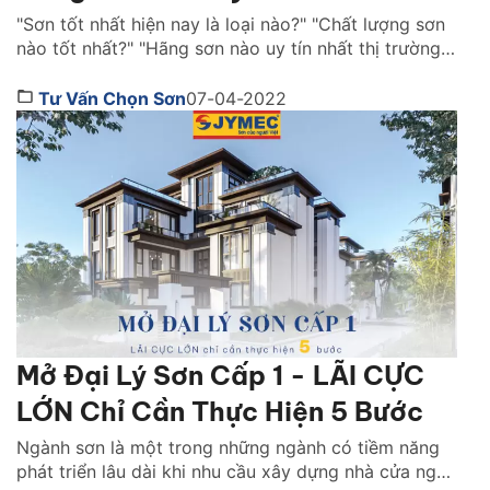
"Sơn tốt nhất hiện nay là loại nào?" "Chất lượng sơn
nào tốt nhất?" "Hãng sơn nào uy tín nhất thị trường
Việt Nam ?" là những câu hỏi được rất nhiều người
quan tâm. Cùng Sơn JYMEC tìm hiểu những lời
Tư Vấn Chọn Sơn
07-04-2022
khuyên hữu ích qua bài viêt dưới đây nhé! Sơn tốt
nhất hiện […]
Mở Đại Lý Sơn Cấp 1 - LÃI CỰC
LỚN Chỉ Cần Thực Hiện 5 Bước
Ngành sơn là một trong những ngành có tiềm năng
phát triển lâu dài khi nhu cầu xây dựng nhà cửa ngày