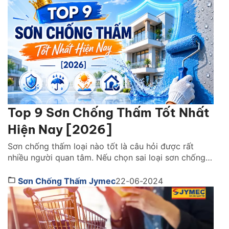
một thời gian […]
Top 9 Sơn Chống Thấm Tốt Nhất
Hiện Nay [2026]
Sơn chống thấm loại nào tốt là câu hỏi được rất
nhiều người quan tâm. Nếu chọn sai loại sơn chống
thấm, công trình không chỉ nhanh xuống cấp mà còn
phát sinh thêm nhiều chi phí sửa chữa về sau.Cùng
Sơn Chống Thấm Jymec
22-06-2024
tìm hiểu ngay những ngoại sơn chống thấm tốt nhất
dưới đây để có […]