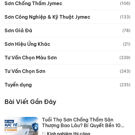
Sơn Chống Thấm Jymec
(106)
Sơn Công Nghiệp & Kỹ Thuật Jymec
(133)
Sơn Giả Đá
(78)
Sơn Hiệu Ứng Khác
(21)
Tư Vấn Chọn Màu Sơn
(339)
Tư Vấn Chọn Sơn
(243)
Tuyển dụng
(235)
Bài Viết Gần Đây
Tuổi Thọ Sơn Chống Thấm Sân
Thượng Bao Lâu? Bí Quyết Bền 10
Năm
Kinh nghiệm thi công