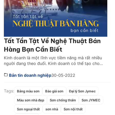
Tất Tần Tật Về Nghệ Thuật Bán
Hàng Bạn Cần Biết
Kinh doanh là một lĩnh vực tiềm năng mà rất nhiều
người đang theo đuổi. Kinh doanh có thể tạo cho
bạn một nguồn thu nhập lớn và khiến cho cuộc sống
của bạn trwor nên sung túc. Nhưng muốn kinh doanh
Bản tin doanh nghiệp
30-05-2022
thành công bạn cần phải có rất nhiều kỹ năng. Nghệ
thuật bán […]
Tags:
Bảng màu sơn
Báo giá sơn
Đại lý Sơn Jymec
Màu sơn nhà đẹp
Sơn chống thấm
Sơn JYMEC
Sơn ngoại thất
sơn nhà
Sơn nội thất