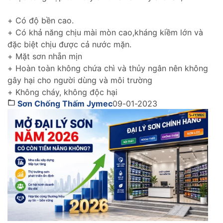
chống thấm hiệu quả cho tường trong nhà cũng như
tường ngoài trời gìn giữ và tôn lên vẻ đẹp ngôi nhà
+ Có độ bền cao.
của bạn thách thức với thời gian.
+ Có khả năng chịu mài mòn cao,kháng kiềm lớn và
đặc biệt chịu được cả nước mặn.
+ Mặt sơn nhẵn mịn
+ Hoàn toàn không chứa chì và thủy ngân nên không
gây hại cho người dùng và môi trường
+ Không cháy, không độc hại
Sơn Chống Thấm Jymec
09-01-2023