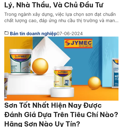
Lý, Nhà Thầu, Và Chủ Đầu Tư
Trong ngành xây dựng, việc lựa chọn sơn đạt chuẩn
chất lượng cao, đáp ứng nhu cầu thị trường và mang
lại lợi nhuận đã trở thành mối quan tâm hàng đầu
của đại lý phân phối, nhà thầu và chủ đầu tư. Công
Bản tin doanh nghiệp
07-06-2024
ty cổ phần Sơn JYMEC, với danh tiếng về chất lượng
[…]
Sơn Tốt Nhất Hiện Nay Được
Đánh Giá Dựa Trên Tiêu Chí Nào?
Hãng Sơn Nào Uy Tín?