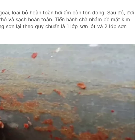
goài, loại bỏ hoàn toàn hơi ẩm còn tồn đọng. Sau đó, đợi
khô và sạch hoàn toàn. Tiến hành chà nhám bề mặt kim
 sơn lại theo quy chuẩn là 1 lớp sơn lót và 2 lớp sơn