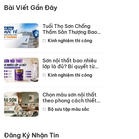
Bài Viết Gần Đây
Tuổi Thọ Sơn Chống
Thấm Sân Thượng Bao
Lâu? Bí Quyết Bền 10
Kinh nghiệm thi công
Năm
Sơn nội thất bao nhiêu
lớp là đủ? Bí quyết từ
thợ lâu năm
Kinh nghiệm thi công
Chọn màu sơn nội thất
theo phong cách thiết
kế hot năm 2026
Bộ sưu tập màu sắc
Đăng Ký Nhận Tin