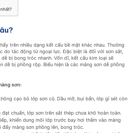
 nhất?
đâu?
hấy trên nhiều dạng kết cấu bề mặt khác nhau. Thường
 do tác động từ ngoại lực. Đặc biệt là đối với sơn sắt,
dễ bị bong tróc nhanh. Vốn dĩ, kết cấu kim loại sẽ
n dễ bị phồng rộp. Biểu hiện là các mảng sơn dễ phồng
 màng sơn:
không cạo bỏ lớp sơn cũ. Dầu mỡ, bụi bẩn, lớp gỉ sét còn
đạt chuẩn, lớp sơn trên sắt thép chưa khô hoàn toàn.
iếp, khiến dung môi lớp trước bay hơi thấm vào màng
ẽ đẩy màng sơn phồng lên, bong tróc.