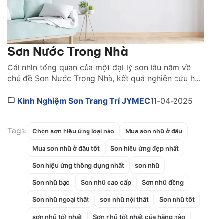
Sơn Nước Trong Nhà
Cái nhìn tổng quan của một đại lý sơn lâu năm về
chủ đề Sơn Nước Trong Nhà, kết quả nghiên cứu hơn
100 trang báo và tin tức mới nhất 2025 kết hợp với
kinh nghiệm trong ngành được đội ngũ Jymec tổng
Kinh Nghiệm Sơn Trang Trí JYMEC
11-04-2025
hợp chia sẻ cho người dùng. 1. Giới thiệu Việc lựa
[…]
Tags:
Chọn sơn hiệu ứng loại nào
Mua sơn nhũ ở đâu
Mua sơn nhũ ở đâu tốt
Sơn hiệu ứng đẹp nhất
Sơn hiệu ứng thông dụng nhất
sơn nhũ
Sơn nhũ bạc
Sơn nhũ cao cấp
Sơn nhũ đồng
Sơn nhũ ngoại thất
sơn nhũ nội thất
Sơn nhũ tốt
sơn nhũ tốt nhất
Sơn nhũ tốt nhất của hãng nào