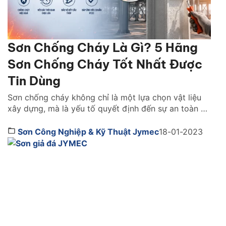
Sơn Chống Cháy Là Gì? 5 Hãng
Sơn Chống Cháy Tốt Nhất Được
Tin Dùng
Sơn chống cháy không chỉ là một lựa chọn vật liệu
xây dựng, mà là yếu tố quyết định đến sự an toàn và
khả năng sống còn của cả một công trình khi xảy ra
hỏa hoạn. Vậy lựa sơn chống cháy hãng nào tốt?
Sơn Công Nghiệp & Kỹ Thuật Jymec
18-01-2023
Cách chọn như thế nào. Cùng tìm hiểu ngay […]