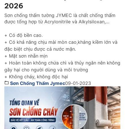
2026
Sơn chống thấm tường JYMEC là chất chống thấm
được tổng hợp từ Acrylonitrile và Alkylsiloxan,
chống thấm hiệu quả cho tường trong nhà cũng như
tường ngoài trời gìn giữ và tôn lên vẻ đẹp ngôi nhà
+ Có độ bền cao.
của bạn thách thức với thời gian.
+ Có khả năng chịu mài mòn cao,kháng kiềm lớn và
đặc biệt chịu được cả nước mặn.
+ Mặt sơn nhẵn mịn
+ Hoàn toàn không chứa chì và thủy ngân nên không
gây hại cho người dùng và môi trường
+ Không cháy, không độc hại
Sơn Chống Thấm Jymec
09-01-2023