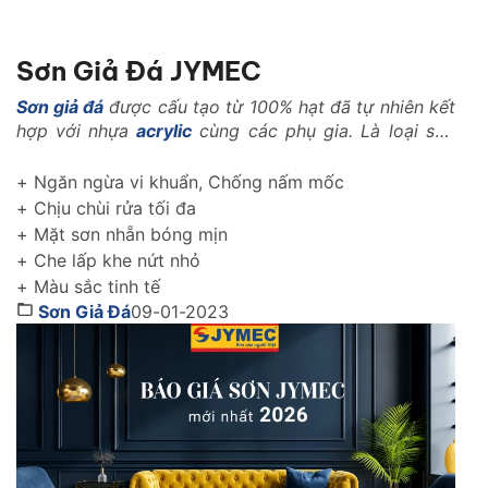
Sơn Giả Đá JYMEC
Sơn giả đá
được cấu tạo từ 100% hạt đã tự nhiên kết
hợp với nhựa
acrylic
cùng các phụ gia. Là loại sơn
với những tính năng vượt trội trong ngành xây dựng
như: Là loại vật liệu nhẹ, có khả năng kháng nhiệt,
+ Ngăn ngừa vi khuẩn, Chống nấm mốc
kháng kiềm, chống rêu mốc, chống muối mặn..
+ Chịu chùi rửa tối đa
+ Mặt sơn nhẵn bóng mịn
+ Che lấp khe nứt nhỏ
+ Màu sắc tinh tế
Sơn Giả Đá
09-01-2023