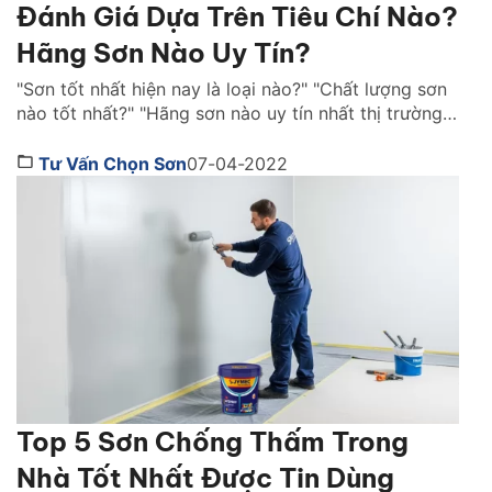
Đánh Giá Dựa Trên Tiêu Chí Nào?
Hãng Sơn Nào Uy Tín?
"Sơn tốt nhất hiện nay là loại nào?" "Chất lượng sơn
nào tốt nhất?" "Hãng sơn nào uy tín nhất thị trường
Việt Nam ?" là những câu hỏi được rất nhiều người
quan tâm. Cùng Sơn JYMEC tìm hiểu những lời
Tư Vấn Chọn Sơn
07-04-2022
khuyên hữu ích qua bài viêt dưới đây nhé! Sơn tốt
nhất hiện […]
Top 5 Sơn Chống Thấm Trong
Nhà Tốt Nhất Được Tin Dùng