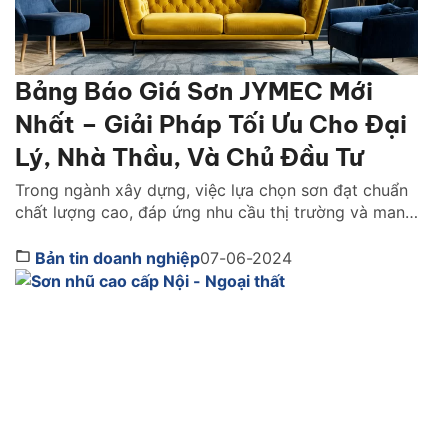
Bảng Báo Giá Sơn JYMEC Mới
Nhất – Giải Pháp Tối Ưu Cho Đại
Lý, Nhà Thầu, Và Chủ Đầu Tư
Trong ngành xây dựng, việc lựa chọn sơn đạt chuẩn
chất lượng cao, đáp ứng nhu cầu thị trường và mang
lại lợi nhuận đã trở thành mối quan tâm hàng đầu
của đại lý phân phối, nhà thầu và chủ đầu tư. Công
Bản tin doanh nghiệp
07-06-2024
ty cổ phần Sơn JYMEC, với danh tiếng về chất lượng
[…]