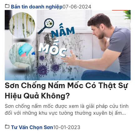
của đại lý phân phối, nhà thầu và chủ đầu tư. Công
Bản tin doanh nghiệp
07-06-2024
ty cổ phần Sơn JYMEC, với danh tiếng về chất lượng
[…]
Sơn Chống Nấm Mốc Có Thật Sự
Hiệu Quả Không?
Sơn chống nấm mốc được xem là giải pháp cứu tinh
đối với những khu vực tường thường xuyên bị ẩm
mốc. Đâu là lý do dòng sản phẩm này được nhiều
gia đình tin dùng lựa chọn. Cùng Sơn JYMEC tìm
Tư Vấn Chọn Sơn
10-01-2023
hiểu ngay qua bài viết dưới đây nhé! 1. Sơn chống