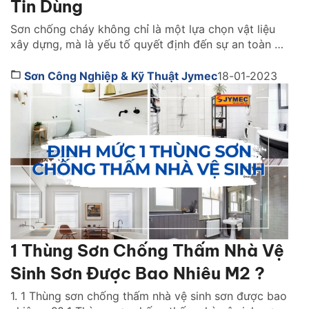
Tin Dùng
Sơn chống cháy không chỉ là một lựa chọn vật liệu
xây dựng, mà là yếu tố quyết định đến sự an toàn và
khả năng sống còn của cả một công trình khi xảy ra
hỏa hoạn. Vậy lựa sơn chống cháy hãng nào tốt?
Sơn Công Nghiệp & Kỹ Thuật Jymec
18-01-2023
Cách chọn như thế nào. Cùng tìm hiểu ngay […]
1 Thùng Sơn Chống Thấm Nhà Vệ
Sinh Sơn Được Bao Nhiêu M2 ?
1. 1 Thùng sơn chống thấm nhà vệ sinh sơn được bao