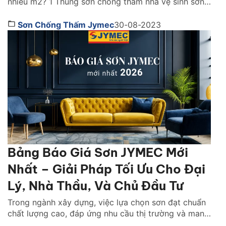
nhiêu m2? 1 Thùng sơn chống thấm nhà vệ sinh sơn
được bao nhiêu m2? Đây là câu hỏi được rất nhiều
người quan tâm. Đối vối mỗi loại sơn chống thấm
Sơn Chống Thấm Jymec
30-08-2023
nhà vệ sinh có một định mức sử dụng khác nhau. […]
Bảng Báo Giá Sơn JYMEC Mới
Nhất – Giải Pháp Tối Ưu Cho Đại
Lý, Nhà Thầu, Và Chủ Đầu Tư
Trong ngành xây dựng, việc lựa chọn sơn đạt chuẩn
chất lượng cao, đáp ứng nhu cầu thị trường và mang
lại lợi nhuận đã trở thành mối quan tâm hàng đầu