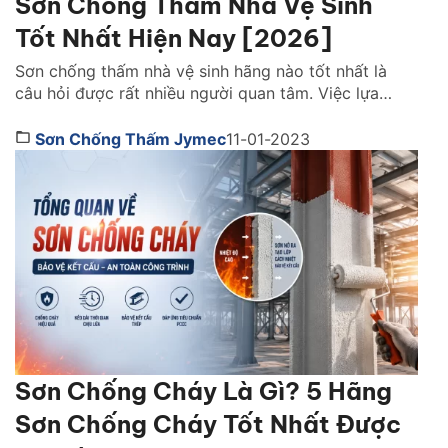
Sơn Chống Thấm Nhà Vệ Sinh
Tốt Nhất Hiện Nay [2026]
Sơn chống thấm nhà vệ sinh hãng nào tốt nhất là
câu hỏi được rất nhiều người quan tâm. Việc lựa
chọn đúng loại phù hợp với công trình nhà mình giúp
ngăn chặn tình trạng thấm nước, bong tróc gạch,
Sơn Chống Thấm Jymec
11-01-2023
nấm mốc và xuống cấp công trình sau thời gian sử
dụng. Cùng chúng tôi đánh giá chi […]
Sơn Chống Cháy Là Gì? 5 Hãng
Sơn Chống Cháy Tốt Nhất Được