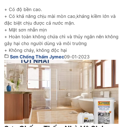
chống thấm hiệu quả cho tường trong nhà cũng như
tường ngoài trời gìn giữ và tôn lên vẻ đẹp ngôi nhà
+ Có độ bền cao.
của bạn thách thức với thời gian.
+ Có khả năng chịu mài mòn cao,kháng kiềm lớn và
đặc biệt chịu được cả nước mặn.
+ Mặt sơn nhẵn mịn
+ Hoàn toàn không chứa chì và thủy ngân nên không
gây hại cho người dùng và môi trường
+ Không cháy, không độc hại
Sơn Chống Thấm Jymec
09-01-2023