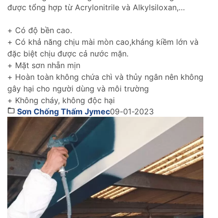
được tổng hợp từ Acrylonitrile và Alkylsiloxan,
chống thấm hiệu quả cho tường trong nhà cũng như
tường ngoài trời gìn giữ và tôn lên vẻ đẹp ngôi nhà
+ Có độ bền cao.
của bạn thách thức với thời gian.
+ Có khả năng chịu mài mòn cao,kháng kiềm lớn và
đặc biệt chịu được cả nước mặn.
+ Mặt sơn nhẵn mịn
+ Hoàn toàn không chứa chì và thủy ngân nên không
gây hại cho người dùng và môi trường
+ Không cháy, không độc hại
Sơn Chống Thấm Jymec
09-01-2023