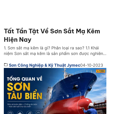
Tất Tần Tật Về Sơn Sắt Mạ Kẽm
Hiện Nay
1. Sơn sắt mạ kẽm là gì? Phân loại ra sao? 1.1 Khái
niệm Sơn sắt mạ kẽm là sản phẩm sơn được nghiên
cứu, thiết kế nhằm thi cống sơn phủ cho bề mặt kim
loại sắt thép. Những vật liệu này đã được mạ kẽm
Sơn Công Nghiệp & Kỹ Thuật Jymec
04-10-2023
nhằm gia cường, tăng tuổi thọ đồng thời […]