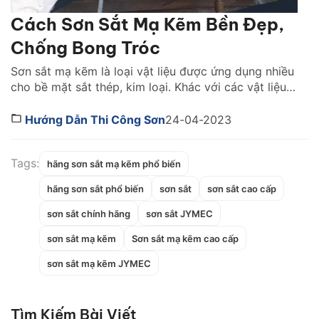
Cách Sơn Sắt Mạ Kẽm Bền Đẹp,
Chống Bong Tróc
Sơn sắt mạ kẽm là loại vật liệu được ứng dụng nhiều
cho bề mặt sắt thép, kim loại. Khác với các vật liệu
khác như gỗ, bê tông, xi măng, sơn trên bề mặt sắt
mạ kẽm thường trơn trượt, dễ bị bong tróc sơn. Để
Hướng Dẫn Thi Công Sơn
24-04-2023
tối ưu chất lượng sơn, đem lại tuổi […]
Tags:
hãng sơn sắt mạ kẽm phổ biến
hãng sơn sắt phổ biến
sơn sắt
sơn sắt cao cấp
sơn sắt chính hãng
sơn sắt JYMEC
sơn sắt mạ kẽm
Sơn sắt mạ kẽm cao cấp
sơn sắt mạ kẽm JYMEC
Tìm Kiếm Bài Viết