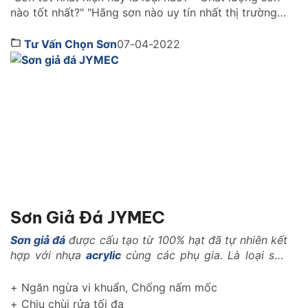
nào tốt nhất?" "Hãng sơn nào uy tín nhất thị trường
Việt Nam ?" là những câu hỏi được rất nhiều người
quan tâm. Cùng Sơn JYMEC tìm hiểu những lời
Tư Vấn Chọn Sơn
07-04-2022
khuyên hữu ích qua bài viêt dưới đây nhé! Sơn tốt
nhất hiện […]
Sơn Giả Đá JYMEC
Sơn giả đá
được cấu tạo từ 100% hạt đã tự nhiên kết
hợp với nhựa
acrylic
cùng các phụ gia. Là loại sơn
với những tính năng vượt trội trong ngành xây dựng
như: Là loại vật liệu nhẹ, có khả năng kháng nhiệt,
+ Ngăn ngừa vi khuẩn, Chống nấm mốc
kháng kiềm, chống rêu mốc, chống muối mặn..
+ Chịu chùi rửa tối đa