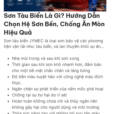
Sơn Tàu Biển Là Gì? Hướng Dẫn
Chọn Hệ Sơn Bền, Chống Ăn Mòn
Hiệu Quả
Sơn tàu biển JYMEC là loại sơn bảo vệ các phương
tiện vận tải như: tàu biển, xà lan thuyền khỏi sự ăn
mòn của hà bám, muối biển.
Nhẹ mùi trong và sau khi sơn xong
Thời gian sau khi sơn khô nhanh hơn, đảm bảo
cho một bề mặt chắc chắn và láng bóng
Độ bền màu tuyệt hảo với công nghệ màu đích
thực.
Ngăn chặn sự phát triển của nấm mốc phá hoại
Chống tại sự hư hại do rỉ sét
Hoàn toàn không chứa chì và thủy ngân nên
không gây hại cho người dùng và môi trường
Thỏa sức sáng tạo với những bộ sưu tập màu