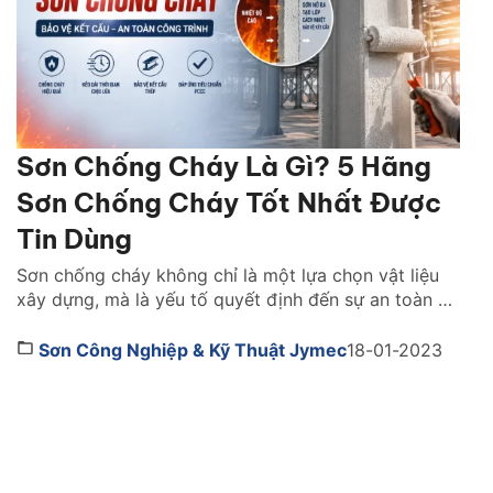
Sơn Chống Cháy Là Gì? 5 Hãng
Sơn Chống Cháy Tốt Nhất Được
Tin Dùng
Sơn chống cháy không chỉ là một lựa chọn vật liệu
xây dựng, mà là yếu tố quyết định đến sự an toàn và
khả năng sống còn của cả một công trình khi xảy ra
hỏa hoạn. Vậy lựa sơn chống cháy hãng nào tốt?
Sơn Công Nghiệp & Kỹ Thuật Jymec
18-01-2023
Cách chọn như thế nào. Cùng tìm hiểu ngay […]