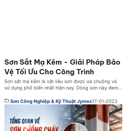
Sơn Sắt Mạ Kẽm - Giải Pháp Bảo
Vệ Tối Ưu Cho Công Trình
Sơn sắt mạ kẽm là vật liệu sơn được ưa chuộng và
sử dụng phổ biến nhất hiện nay. Dòng sơn này đem
lại tính thẩm mỹ và bảo vệ tối ưu, tăng tuổi cho bề
mặt sắt thép. Dòng sản phẩm này có đặc điểm gì nổi
Sơn Công Nghiệp & Kỹ Thuật Jymec
17-01-2023
bật? Thi công ra sao? Tìm hiểu […]