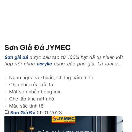
Sơn Giả Đá JYMEC
Sơn giả đá
được cấu tạo từ 100% hạt đã tự nhiên kết
hợp với nhựa
acrylic
cùng các phụ gia. Là loại sơn
với những tính năng vượt trội trong ngành xây dựng
như: Là loại vật liệu nhẹ, có khả năng kháng nhiệt,
+ Ngăn ngừa vi khuẩn, Chống nấm mốc
kháng kiềm, chống rêu mốc, chống muối mặn..
+ Chịu chùi rửa tối đa
+ Mặt sơn nhẵn bóng mịn
+ Che lấp khe nứt nhỏ
+ Màu sắc tinh tế
Sơn Giả Đá
09-01-2023