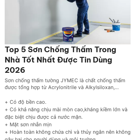
Top 5 Sơn Chống Thấm Trong
Nhà Tốt Nhất Được Tin Dùng
2026
Sơn chống thấm tường JYMEC là chất chống thấm
được tổng hợp từ Acrylonitrile và Alkylsiloxan,
chống thấm hiệu quả cho tường trong nhà cũng như
tường ngoài trời gìn giữ và tôn lên vẻ đẹp ngôi nhà
+ Có độ bền cao.
của bạn thách thức với thời gian.
+ Có khả năng chịu mài mòn cao,kháng kiềm lớn và
đặc biệt chịu được cả nước mặn.
+ Mặt sơn nhẵn mịn
+ Hoàn toàn không chứa chì và thủy ngân nên không
gây hại cho người dùng và môi trường