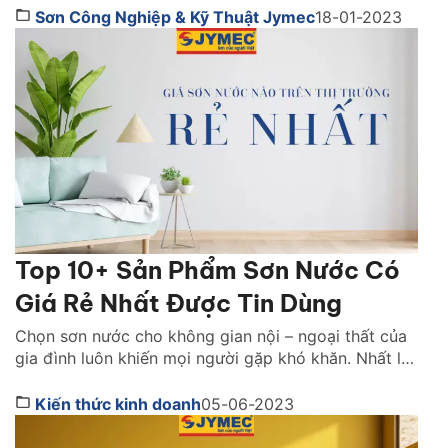
hỏa hoạn. Vậy lựa sơn chống cháy hãng nào tốt?
Sơn Công Nghiệp & Kỹ Thuật Jymec
18-01-2023
Cách chọn như thế nào. Cùng tìm hiểu ngay […]
Top 10+ Sản Phẩm Sơn Nước Có
Giá Rẻ Nhất Được Tin Dùng
Chọn sơn nước cho không gian nội – ngoại thất của
gia đình luôn khiến mọi người gặp khó khăn. Nhất là
với những gia đình không có nhiều chi phí cho hạng
mục này. Bạn đã biết trên thị trường giá sơn nước
Kiến thức kinh doanh
05-06-2023
nào rẻ nhất mà vẫn đảm bảo chất lượng chưa? Tìm
[…]