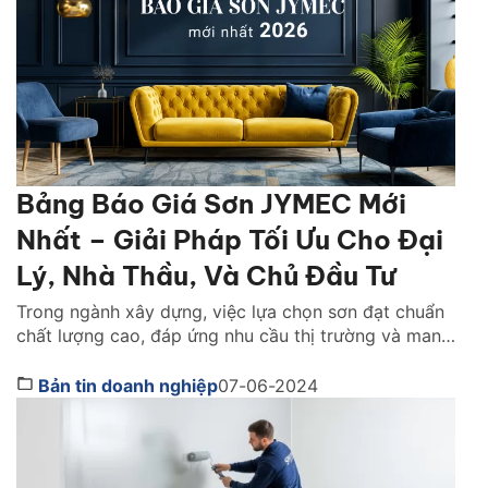
Bảng Báo Giá Sơn JYMEC Mới
Nhất – Giải Pháp Tối Ưu Cho Đại
Lý, Nhà Thầu, Và Chủ Đầu Tư
Trong ngành xây dựng, việc lựa chọn sơn đạt chuẩn
chất lượng cao, đáp ứng nhu cầu thị trường và mang
lại lợi nhuận đã trở thành mối quan tâm hàng đầu
của đại lý phân phối, nhà thầu và chủ đầu tư. Công
Bản tin doanh nghiệp
07-06-2024
ty cổ phần Sơn JYMEC, với danh tiếng về chất lượng
[…]