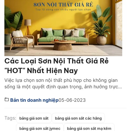
Các Loại Sơn Nội Thất Giá Rẻ
"HOT" Nhất Hiện Nay
Việc lựa chọn sơn nội thất phù hợp cho không gian
sống là một quyết định quan trọng, ảnh hưởng trực
tiếp đến sức khỏe và thẩm mỹ của ngôi nhà. Tuy
nhiên, với nhiều gia đình, ngân sách cho việc sơn nhà
Bản tin doanh nghiệp
05-06-2023
là một vấn đề cần cân nhắc. Do đó, sơn nội thất […]
Tags:
bảng giá sơn sắt
bảng giá sơn sắt các hãng
bảng giá sơn sắt jymec
bảng giá sơn sắt mạ kẽm