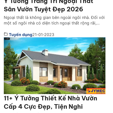
Ý Tưởng Trang Trí Ngoại Thất
Sân Vườn Tuyệt Đẹp 2026
Ngoại thất là không gian bên ngoài ngôi nhà. Đối với
một số ngôi nhà có diện tích ngoại thất rộng rãi,
thoáng mát thường sẽ có ngoại thất sân vườn. Đây
là không gian đầu tiên giúp ghi điểm tuyệt đối trong
Tuyển dụng
21-01-2023
mắt của những vị khách đến chơi nhà. Vậy là thế nào
[…]
11+ Ý Tưởng Thiết Kế Nhà Vườn
Cấp 4 Cực Đẹp, Tiện Nghi