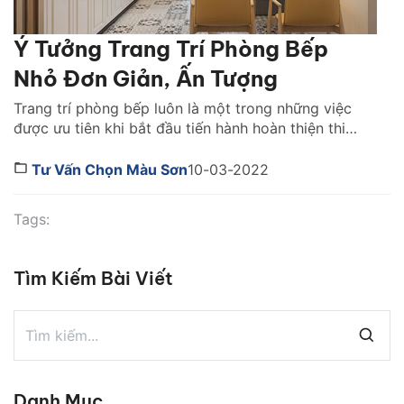
Ý Tưởng Trang Trí Phòng Bếp
Nhỏ Đơn Giản, Ấn Tượng
Trang trí phòng bếp luôn là một trong những việc
được ưu tiên khi bắt đầu tiến hành hoàn thiện thi
công mái ấm của các gia đình, bởi đây là nơi được
coi là khu vực “giữ lửa” cho cả nhà. Tuy nhiên, việc
Tư Vấn Chọn Màu Sơn
10-03-2022
trang trí không phải lúc nào cũng diễn ra thuận […]
Tags:
Tìm Kiếm Bài Viết
Danh Mục