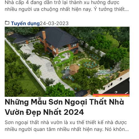
Nhà cấp 4 đang dần trở lại thành xu hướng được
nhiều người ưa chuộng nhất hiện nay. Ý tưởng thiết
kế nhà vườn cấp 4 cũng là ý tưởng mới mẻ, được
nhiều gia chủ lựa chọn. Nó mang tới không gian
Tuyển dụng
24-03-2023
sống thân thiện, gần gũi với thiên nhiên. Cùng theo
dõi ngày […]
Những Mẫu Sơn Ngoại Thất Nhà
Vườn Đẹp Nhất 2024
Sơn ngoại thất nhà vườn là xu thế thiết kế nhà được
nhiều người quan tâm nhiều nhất hiện nay. Nó không
chỉ giúp ngôi nhà của bạn trông nổi bật, thu hút giữa