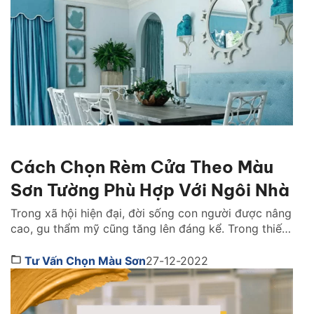
khuyên hữu ích qua bài viêt dưới đây nhé! Sơn tốt
nhất hiện […]
Cách Chọn Rèm Cửa Theo Màu
Sơn Tường Phù Hợp Với Ngôi Nhà
Trong xã hội hiện đại, đời sống con người được nâng
cao, gu thẩm mỹ cũng tăng lên đáng kể. Trong thiết
kế và trang trí nội thất thì chiếc rèm cửa xinh xắn là
vật không thể bỏ qua. Một chiếc rèm cửa không chỉ
Tư Vấn Chọn Màu Sơn
27-12-2022
có tác dụng cản nắng, tạo sự riêng tư […]