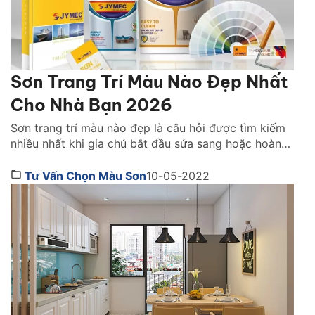
Sơn Trang Trí Màu Nào Đẹp Nhất
Cho Nhà Bạn 2026
Sơn trang trí màu nào đẹp là câu hỏi được tìm kiếm
nhiều nhất khi gia chủ bắt đầu sửa sang hoặc hoàn
thiện không gian sống. Việc chọn đúng màu sơn
không chỉ quyết định vẻ đẹp của ngôi nhà mà còn
Tư Vấn Chọn Màu Sơn
10-05-2022
ảnh hưởng trực tiếp đến cảm xúc, ánh sáng và
phong cách […]