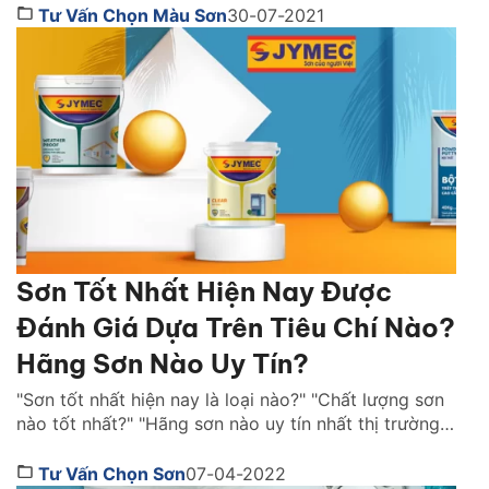
không gian xanh mát mà còn giúp đưa ta gần gũi với
Tư Vấn Chọn Màu Sơn
30-07-2021
thiên nhiên hơn. Cùng bài viết dưới đây, khám […]
Sơn Tốt Nhất Hiện Nay Được
Đánh Giá Dựa Trên Tiêu Chí Nào?
Hãng Sơn Nào Uy Tín?
"Sơn tốt nhất hiện nay là loại nào?" "Chất lượng sơn
nào tốt nhất?" "Hãng sơn nào uy tín nhất thị trường
Việt Nam ?" là những câu hỏi được rất nhiều người
quan tâm. Cùng Sơn JYMEC tìm hiểu những lời
Tư Vấn Chọn Sơn
07-04-2022