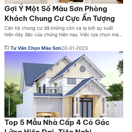
Gợi Ý Một Số Màu Sơn Phòng
Khách Chung Cư Cực Ấn Tượng
Căn hộ chung cư đã không còn xa lạ bởi sự xuất
hiện dày đặc của chúng hiện nay. Việc lựa chọn màu
sơn nội thất cho căn hộ chung cư trong quy trình thi
công cũng làm cho không chủ nhà gặp không ít khó
Tư Vấn Chọn Màu Sơn
20-01-2023
khăn. Nếu bạn cũng đang chưa tìm ra màu […]
Top 5 Mẫu Nhà Cấp 4 Có Gác