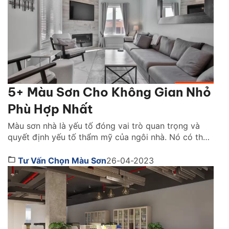
5+ Màu Sơn Cho Không Gian Nhỏ
Phù Hợp Nhất
Màu sơn nhà là yếu tố đóng vai trò quan trọng và
quyết định yếu tố thẩm mỹ của ngôi nhà. Nó có thể
giúp con người ta thay đổi cảm nhận về một không
gian tùy theo sắc độ mà nó mang lại. Việc lựa chọn
Tư Vấn Chọn Màu Sơn
26-04-2023
màu sơn tốt nhất cho không gian nhà […]