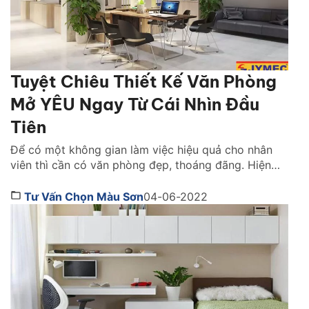
Tuyệt Chiêu Thiết Kế Văn Phòng
Mở YÊU Ngay Từ Cái Nhìn Đầu
Tiên
Để có một không gian làm việc hiệu quả cho nhân
viên thì cần có văn phòng đẹp, thoáng đãng. Hiện
nay, với lối kiến trúc đơn giản và những thiết kế hiện
đại. Các văn phòng làm việc có xu hướng lựa chọn
Tư Vấn Chọn Màu Sơn
04-06-2022
những không gian mở cho văn phòng của mình. Vậy
làm […]