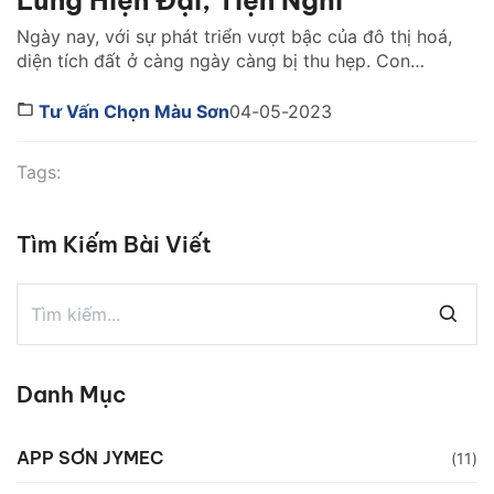
Lửng Hiện Đại, Tiện Nghi
Ngày nay, với sự phát triển vượt bậc của đô thị hoá,
diện tích đất ở càng ngày càng bị thu hẹp. Con
người có xu hướng lựa chọn những thiết kế nhà nhỏ
gọn, tiện nghi nhưng vẫn đảm bảo được tính thẩm
Tư Vấn Chọn Màu Sơn
04-05-2023
mỹ tối ưu nhất. Nhà cấp 4 có gác lửng là […]
Tags:
Tìm Kiếm Bài Viết
Danh Mục
APP SƠN JYMEC
(11)