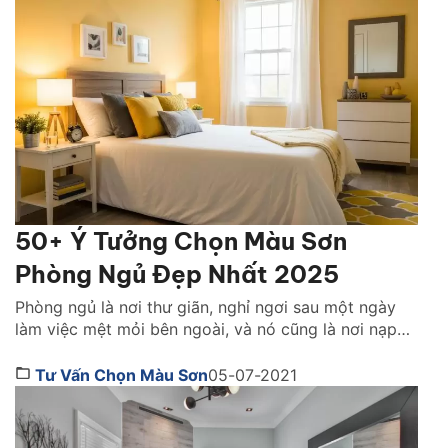
tạo nên phong cách nhất định. Tìm hiểu ngay cách
trang […]
50+ Ý Tưởng Chọn Màu Sơn
Phòng Ngủ Đẹp Nhất 2025
Phòng ngủ là nơi thư giãn, nghỉ ngơi sau một ngày
làm việc mệt mỏi bên ngoài, và nó cũng là nơi nạp
lại năng lượng, tinh thần cho ngày làm việc mới đầy
nhiệt huyết. Việc chọn được nội thất phòng ngủ
Tư Vấn Chọn Màu Sơn
05-07-2021
thoải mái là chưa đủ mà biết cách lựa chọn màu sơn
[…]