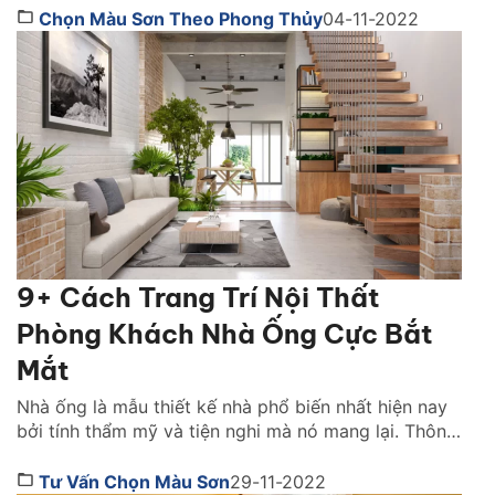
khi thiết kế không gian này, phong thủy là một yếu
Chọn Màu Sơn Theo Phong Thủy
04-11-2022
tố mà bạn không thể bỏ qua. Vậy, nên chọn […]
9+ Cách Trang Trí Nội Thất
Phòng Khách Nhà Ống Cực Bắt
Mắt
Nhà ống là mẫu thiết kế nhà phổ biến nhất hiện nay
bởi tính thẩm mỹ và tiện nghi mà nó mang lại. Thông
thường, diện tích phòng khách thường hiện chế. Nó
dựa theo tổng thể thiết kế từng mảng, hỗ trợ nhau
Tư Vấn Chọn Màu Sơn
29-11-2022