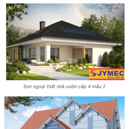
Sơn ngoại thất nhà vườn cấp 4 mẫu 2