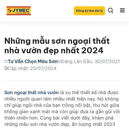
Đăng ký làm đại lý
Những mẫu sơn ngoại thất
nhà vườn đẹp nhất 2024
Tư Vấn Chọn Màu Sơn
Đăng Lần Đầu: 30/07/2021
Cập nhật: 25/07/2024
Sơn ngoại thất nhà vườn
là xu thế thiết kế nhà được
nhiều người quan tâm nhiều nhất hiện nay. Nó không
chỉ giúp ngôi nhà của bạn trông nổi bật, thu hút giữa
không gian xanh mát mà còn giúp đưa ta gần gũi với
thiên nhiên hơn. Cùng bài viết dưới đây, khám phá
những mẫu sơn nhà vườn đẹp, ấn tượng nhất 2023