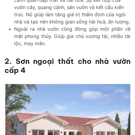
cảnh quan đẹp mắt và hài hoà. Sự kết hợp của
vườn cây, quang cảnh, sân vườn và kết cấu kiến
trúc. Nó giúp làm tăng giá trị thẩm định của ngôi
nhà và tạo nên không gian sống hài hoà, ấn tượng.
Ngoài ra nhà vườn cũng đóng góp một phần về
mặt phong thủy. Giúp gia chủ vượng tài, nhiều tài
lộc, may mắn.
2. Sơn ngoại thất cho nhà vườn
cấp 4