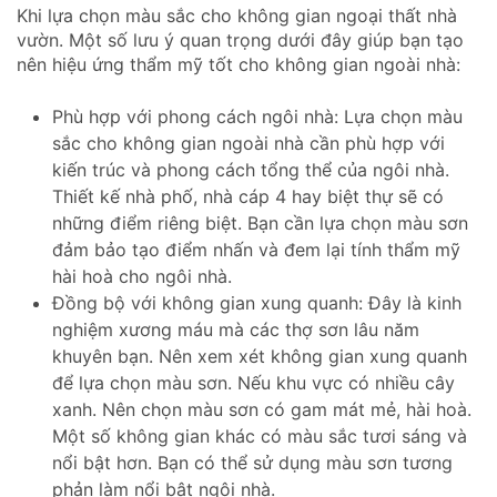
Khi lựa chọn màu sắc cho không gian ngoại thất nhà
vườn. Một số lưu ý quan trọng dưới đây giúp bạn tạo
nên hiệu ứng thẩm mỹ tốt cho không gian ngoài nhà:
Phù hợp với phong cách ngôi nhà: Lựa chọn màu
sắc cho không gian ngoài nhà cần phù hợp với
kiến trúc và phong cách tổng thể của ngôi nhà.
Thiết kế nhà phố, nhà cáp 4 hay biệt thự sẽ có
những điểm riêng biệt. Bạn cần lựa chọn màu sơn
đảm bảo tạo điểm nhấn và đem lại tính thẩm mỹ
hài hoà cho ngôi nhà.
Đồng bộ với không gian xung quanh: Đây là kinh
nghiệm xương máu mà các thợ sơn lâu năm
khuyên bạn. Nên xem xét không gian xung quanh
để lựa chọn màu sơn. Nếu khu vực có nhiều cây
xanh. Nên chọn màu sơn có gam mát mẻ, hài hoà.
Một số không gian khác có màu sắc tươi sáng và
nổi bật hơn. Bạn có thể sử dụng màu sơn tương
phản làm nổi bật ngôi nhà.