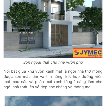
Sơn ngoại thất cho nhà vườn phố
Nổi bật giữa khu vườn xanh mát là ngôi nhà thơ mộng
được sơn màu tím và tím hồng, kết hợp đường viền
mái màu nâu và phần mái xanh tầng 1 càng làm cho
ngôi nhà toát lên vẻ đẹp nhẹ nhàng và mộng mơ.