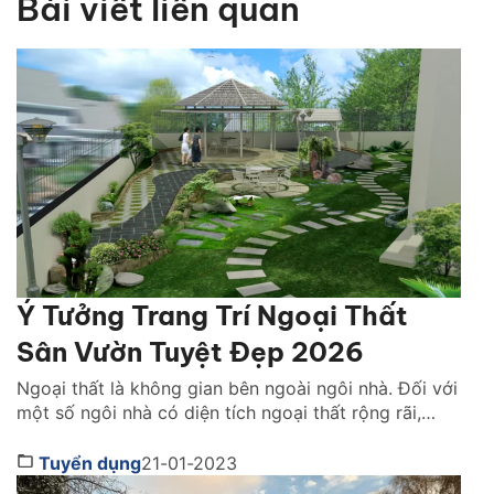
Bài viết liên quan
Ý Tưởng Trang Trí Ngoại Thất
Sân Vườn Tuyệt Đẹp 2026
Ngoại thất là không gian bên ngoài ngôi nhà. Đối với
một số ngôi nhà có diện tích ngoại thất rộng rãi,
thoáng mát thường sẽ có ngoại thất sân vườn. Đây
là không gian đầu tiên giúp ghi điểm tuyệt đối trong
Tuyển dụng
21-01-2023
mắt của những vị khách đến chơi nhà. Vậy là thế nào