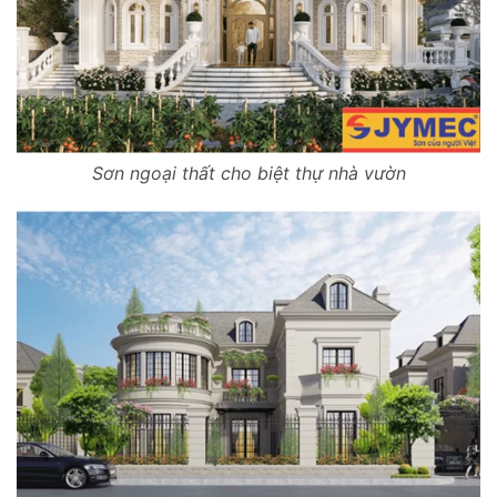
Sơn ngoại thất cho biệt thự nhà vườn