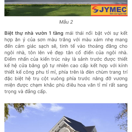
Mẫu 2
Biệt thự nhà vườn 1 tầng
mái thái nổi bật với sự kết
hợp ăn ý của sơn màu trắng với màu xám nhẹ mang
đến cảm giác sạch sẽ, tinh tế vào thoáng đãng cho
ngôi nhà, tôn lên vẻ đẹp tân cổ điển của ngôi nhà.
Điểm nhấn của kiến trúc này là sảnh trước được thiết
kế hệ cửa bằng gỗ tự nhiên cao cấp kết hợp với kính
thiết kế công phu tỉ mỉ, phía trên là đèn chùm trang trí
đặc biệt hệ trụ cột vuông phía trước nâng đỡ vương
miện được chạm khắc phù điêu hoa văn tỉ mỉ rất sang
trọng và đẳng cấp.