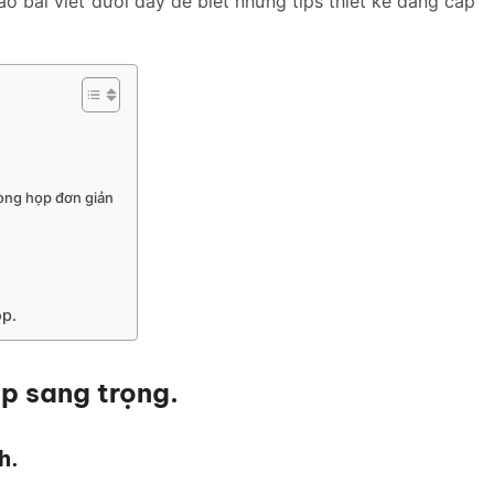
o bài viết dưới đây để biết những tips thiết kế đẳng cấp
phòng họp đơn giản
ọp.
ọp sang trọng.
h.