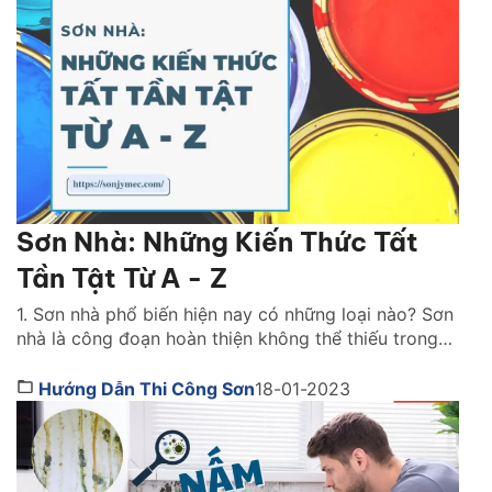
Sơn Nhà: Những Kiến Thức Tất
Tần Tật Từ A - Z
1. Sơn nhà phổ biến hiện nay có những loại nào? Sơn
nhà là công đoạn hoàn thiện không thể thiếu trong
bất kỳ công trình thi công nào. Lớp sơn đóng vai trò
như chiếc áo bảo vệ ngôi nhà khỏi những tác động
Hướng Dẫn Thi Công Sơn
18-01-2023
gây hại. Đồng thời, nó cũng giúp mang lại tính […]