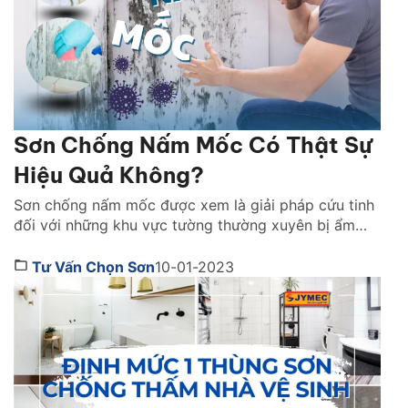
Sơn Chống Nấm Mốc Có Thật Sự
Hiệu Quả Không?
Sơn chống nấm mốc được xem là giải pháp cứu tinh
đối với những khu vực tường thường xuyên bị ẩm
mốc. Đâu là lý do dòng sản phẩm này được nhiều
gia đình tin dùng lựa chọn. Cùng Sơn JYMEC tìm
Tư Vấn Chọn Sơn
10-01-2023
hiểu ngay qua bài viết dưới đây nhé! 1. Sơn chống
nấm mốc hoạt […]