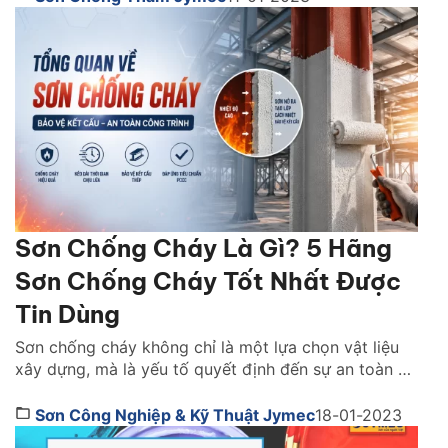
nấm mốc và xuống cấp công trình sau thời gian sử
dụng. Cùng chúng tôi đánh giá chi […]
Sơn Chống Cháy Là Gì? 5 Hãng
Sơn Chống Cháy Tốt Nhất Được
Tin Dùng
Sơn chống cháy không chỉ là một lựa chọn vật liệu
xây dựng, mà là yếu tố quyết định đến sự an toàn và
khả năng sống còn của cả một công trình khi xảy ra
hỏa hoạn. Vậy lựa sơn chống cháy hãng nào tốt?
Sơn Công Nghiệp & Kỹ Thuật Jymec
18-01-2023
Cách chọn như thế nào. Cùng tìm hiểu ngay […]