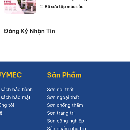
Trọng Đẹp Nhất 2026
Bộ sưu tập màu sắc
Đăng Ký Nhận Tin
JYMEC
Sản Phẩm
 sách bảo hành
Sơn nội thất
 sách bảo mật
Sơn ngoại thất
úng tôi
Sơn chống thấm
ệ
Sơn trang trí
Sơn công nghiệp
Sản phẩm phụ trợ