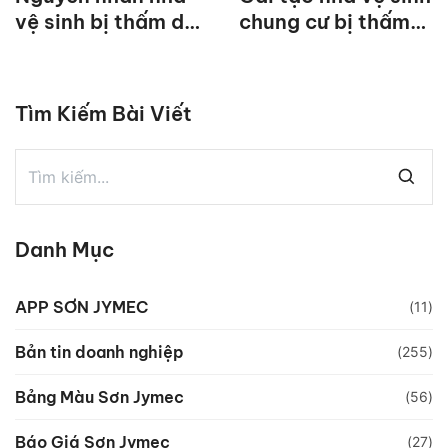
vệ sinh bị thấm do
chung cư bị thấm
đâu?
dột hiệu quả nhất
Tìm Kiếm Bài Viết
Danh Mục
APP SƠN JYMEC
(11)
Bản tin doanh nghiệp
(255)
Bảng Màu Sơn Jymec
(56)
Báo Giá Sơn Jymec
(27)