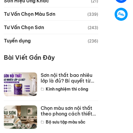
Sơn Hiệu Ứng Khác
(21)
Tư Vấn Chọn Màu Sơn
(339)
Tư Vấn Chọn Sơn
(243)
Tuyển dụng
(236)
Bài Viết Gần Đây
Sơn nội thất bao nhiêu
lớp là đủ? Bí quyết từ
thợ lâu năm
Kinh nghiệm thi công
Chọn màu sơn nội thất
theo phong cách thiết
kế hot năm 2026
Bộ sưu tập màu sắc