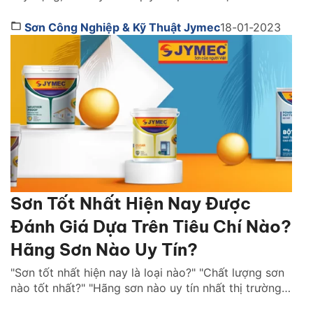
khả năng sống còn của cả một công trình khi xảy ra
hỏa hoạn. Vậy lựa sơn chống cháy hãng nào tốt?
Sơn Công Nghiệp & Kỹ Thuật Jymec
18-01-2023
Cách chọn như thế nào. Cùng tìm hiểu ngay […]
Sơn Tốt Nhất Hiện Nay Được
Đánh Giá Dựa Trên Tiêu Chí Nào?
Hãng Sơn Nào Uy Tín?
"Sơn tốt nhất hiện nay là loại nào?" "Chất lượng sơn
nào tốt nhất?" "Hãng sơn nào uy tín nhất thị trường
Việt Nam ?" là những câu hỏi được rất nhiều người