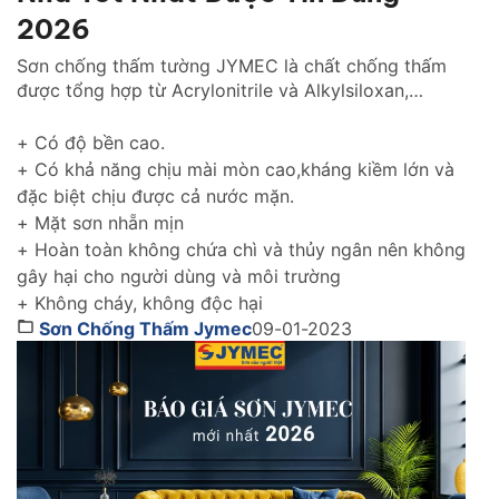
2026
Sơn chống thấm tường JYMEC là chất chống thấm
được tổng hợp từ Acrylonitrile và Alkylsiloxan,
chống thấm hiệu quả cho tường trong nhà cũng như
tường ngoài trời gìn giữ và tôn lên vẻ đẹp ngôi nhà
+ Có độ bền cao.
của bạn thách thức với thời gian.
+ Có khả năng chịu mài mòn cao,kháng kiềm lớn và
đặc biệt chịu được cả nước mặn.
+ Mặt sơn nhẵn mịn
+ Hoàn toàn không chứa chì và thủy ngân nên không
gây hại cho người dùng và môi trường
+ Không cháy, không độc hại
Sơn Chống Thấm Jymec
09-01-2023