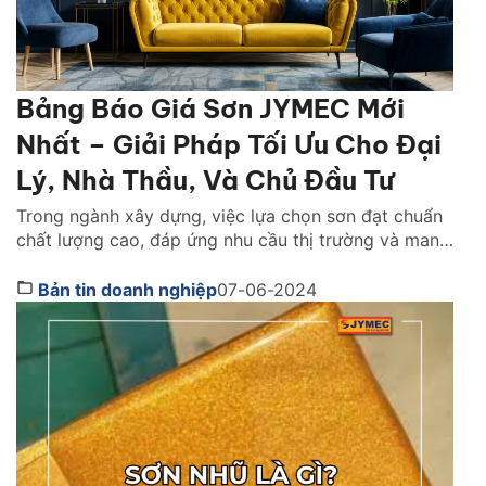
Bảng Báo Giá Sơn JYMEC Mới
Nhất – Giải Pháp Tối Ưu Cho Đại
Lý, Nhà Thầu, Và Chủ Đầu Tư
Trong ngành xây dựng, việc lựa chọn sơn đạt chuẩn
chất lượng cao, đáp ứng nhu cầu thị trường và mang
lại lợi nhuận đã trở thành mối quan tâm hàng đầu
của đại lý phân phối, nhà thầu và chủ đầu tư. Công
Bản tin doanh nghiệp
07-06-2024
ty cổ phần Sơn JYMEC, với danh tiếng về chất lượng
[…]