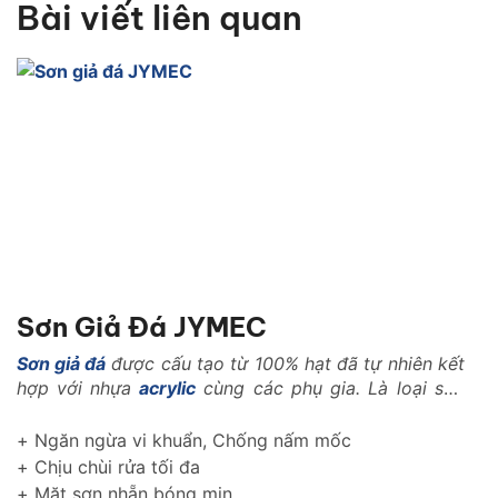
Bài viết liên quan
Sơn Giả Đá JYMEC
Sơn giả đá
được cấu tạo từ 100% hạt đã tự nhiên kết
hợp với nhựa
acrylic
cùng các phụ gia. Là loại sơn
với những tính năng vượt trội trong ngành xây dựng
như: Là loại vật liệu nhẹ, có khả năng kháng nhiệt,
+ Ngăn ngừa vi khuẩn, Chống nấm mốc
kháng kiềm, chống rêu mốc, chống muối mặn..
+ Chịu chùi rửa tối đa
+ Mặt sơn nhẵn bóng mịn