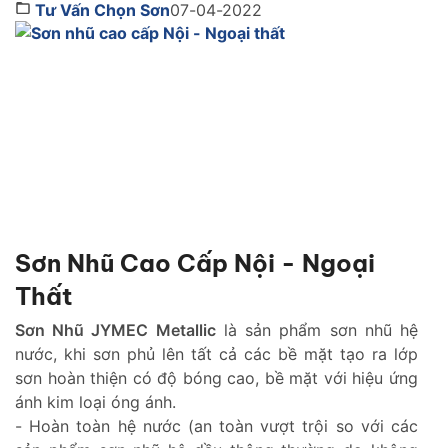
quan tâm. Cùng Sơn JYMEC tìm hiểu những lời
Tư Vấn Chọn Sơn
07-04-2022
khuyên hữu ích qua bài viêt dưới đây nhé! Sơn tốt
nhất hiện […]
Sơn Nhũ Cao Cấp Nội - Ngoại
Thất
Sơn Nhũ JYMEC Metallic
là sản phẩm sơn nhũ hệ
nước, khi sơn phủ lên tất cả các bề mặt tạo ra lớp
sơn hoàn thiện có độ bóng cao, bề mặt với hiệu ứng
ánh kim loại óng ánh.
- Hoàn toàn hệ nước (an toàn vượt trội so với các