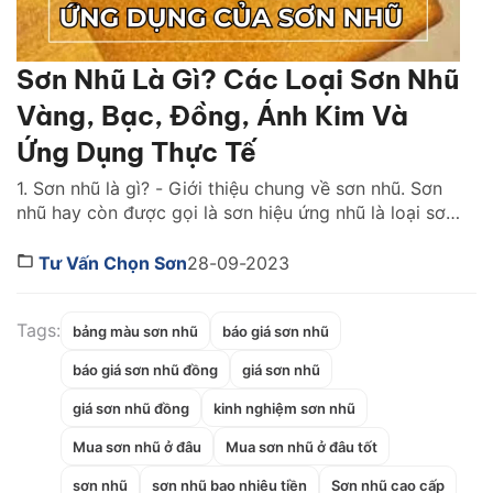
Sơn Nhũ Là Gì? Các Loại Sơn Nhũ
Vàng, Bạc, Đồng, Ánh Kim Và
Ứng Dụng Thực Tế
1. Sơn nhũ là gì? - Giới thiệu chung về sơn nhũ. Sơn
nhũ hay còn được gọi là sơn hiệu ứng nhũ là loại sơn
có tính thẩm mỹ cao. Đây là dòng sơn trang trí đặc
biệt, có chứa hạt kim loại hoặc bột nhũ, tạo nên hiệu
Tư Vấn Chọn Sơn
28-09-2023
ứng ánh kim lấp lánh, […]
Tags:
bảng màu sơn nhũ
báo giá sơn nhũ
báo giá sơn nhũ đồng
giá sơn nhũ
giá sơn nhũ đồng
kinh nghiệm sơn nhũ
Mua sơn nhũ ở đâu
Mua sơn nhũ ở đâu tốt
sơn nhũ
sơn nhũ bao nhiêu tiền
Sơn nhũ cao cấp