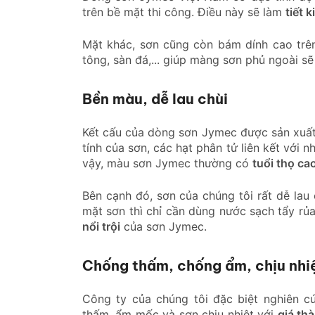
trên bề mặt thi công. Điều này sẽ làm
tiết k
Mặt khác, sơn cũng còn bám dính cao trên
tông, sàn đá,... giúp màng sơn phủ ngoài sẽ
Bền màu, dễ lau chùi
Kết cấu của dòng sơn Jymec được sản xuấ
tính của sơn, các hạt phân tử liên kết với 
vậy, màu sơn Jymec thường có
tuổi thọ ca
Bên cạnh đó, sơn của chúng tôi rất dễ lau
mặt sơn thì chỉ cần dùng nước sạch tẩy rủa
nổi trội
của sơn Jymec.
Chống thấm, chống ẩm, chịu nhiệ
Công ty của chúng tôi đặc biệt nghiên c
thấm, ẩm mốc và sơn chịu nhiệt với
giá th