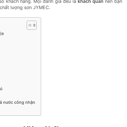
 số khách hàng. Mọi đánh giá đều là
khách quan
nên bạn
 chất lượng sơn JYMEC.
ịa
hú
 cả nước công nhận