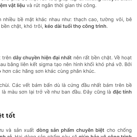
iệm vật liệu
và rút ngắn thời gian thi công.
 nhiều bề mặt khác nhau như: thạch cao, tường vôi, bê
 bền chặt, khó trôi,
kéo dài tuổi thọ công trình
.
t trên
dây chuyền hiện đại nhất
nên rất bền chặt. Về hoạt
nhau bằng liên kết sigma tạo nên hình khối khó phá vỡ. Bởi
o
hơn các hãng sơn khác cùng phân khúc.
 chùi. Các vết bám bẩn dù là cứng đầu nhất bám trên bề
 là màu sơn lại trở về như ban đầu. Đây cũng là
đặc tính
t tốt
ứu và sản xuất
dòng sản phẩm chuyên biệt
cho chống
ành rẻ
. Hai dòng sản phẩm này sẽ
giúp bảo vệ công trình