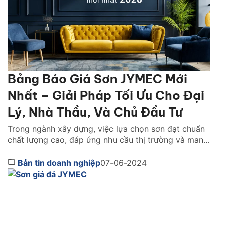
Bảng Báo Giá Sơn JYMEC Mới
Nhất – Giải Pháp Tối Ưu Cho Đại
Lý, Nhà Thầu, Và Chủ Đầu Tư
Trong ngành xây dựng, việc lựa chọn sơn đạt chuẩn
chất lượng cao, đáp ứng nhu cầu thị trường và mang
lại lợi nhuận đã trở thành mối quan tâm hàng đầu
của đại lý phân phối, nhà thầu và chủ đầu tư. Công
Bản tin doanh nghiệp
07-06-2024
ty cổ phần Sơn JYMEC, với danh tiếng về chất lượng
[…]