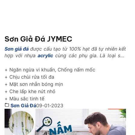
Sơn Giả Đá JYMEC
Sơn giả đá
được cấu tạo từ 100% hạt đã tự nhiên kết
hợp với nhựa
acrylic
cùng các phụ gia. Là loại sơn
với những tính năng vượt trội trong ngành xây dựng
như: Là loại vật liệu nhẹ, có khả năng kháng nhiệt,
+ Ngăn ngừa vi khuẩn, Chống nấm mốc
kháng kiềm, chống rêu mốc, chống muối mặn..
+ Chịu chùi rửa tối đa
+ Mặt sơn nhẵn bóng mịn
+ Che lấp khe nứt nhỏ
+ Màu sắc tinh tế
Sơn Giả Đá
09-01-2023