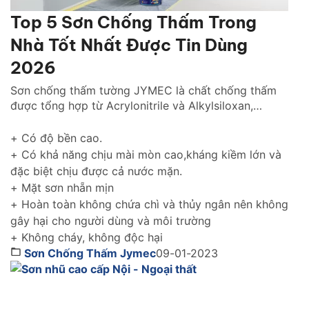
Top 5 Sơn Chống Thấm Trong
Nhà Tốt Nhất Được Tin Dùng
2026
Sơn chống thấm tường JYMEC là chất chống thấm
được tổng hợp từ Acrylonitrile và Alkylsiloxan,
chống thấm hiệu quả cho tường trong nhà cũng như
tường ngoài trời gìn giữ và tôn lên vẻ đẹp ngôi nhà
+ Có độ bền cao.
của bạn thách thức với thời gian.
+ Có khả năng chịu mài mòn cao,kháng kiềm lớn và
đặc biệt chịu được cả nước mặn.
+ Mặt sơn nhẵn mịn
+ Hoàn toàn không chứa chì và thủy ngân nên không
gây hại cho người dùng và môi trường
+ Không cháy, không độc hại
Sơn Chống Thấm Jymec
09-01-2023