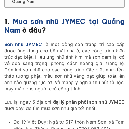
Quảng Nam
1.
Mua sơn nhũ JYMEC tại Quảng
Nam
ở đâu?
Sơn nhũ JYMEC
là một dòng sơn trang trí cao cấp
được ứng dụng cho bề mặt nhà ở, các công trình kiến
trúc đặc biệt. Hiệu ứng nhũ ánh kim mà sơn đem lại có
vẻ đẹp sang trọng, phong cách hoàng gia, tráng lệ.
Còn khi sơn nhũ cho các công trình đặc biệt như đền,
tháp tượng phật, màu sơn nhũ vàng bạc giúp toát lên
ánh hào quang rực rỡ. Và mang ý nghĩa thu hút tài lộc,
may mắn cho người chủ công trình.
Lưu lại ngay 5 địa chỉ
đại lý phân phối sơn nhũ JYMEC
dưới đây, để tìm mua sơn nhũ giá tốt nhất.
Đại lý Việt Duy: Ngã tư 617, thôn Nam Sơn, xã Tam
Hiệp, Núi Thành, Quảng nam (0703.962.401)