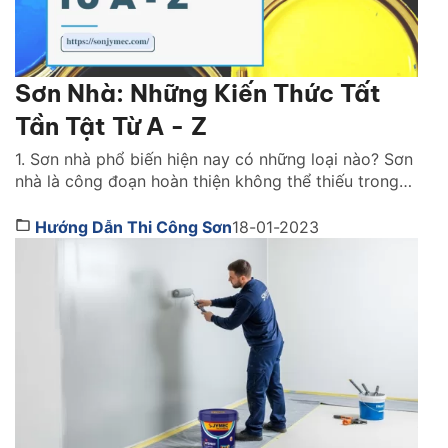
Sơn Nhà: Những Kiến Thức Tất
Tần Tật Từ A - Z
1. Sơn nhà phổ biến hiện nay có những loại nào? Sơn
nhà là công đoạn hoàn thiện không thể thiếu trong
bất kỳ công trình thi công nào. Lớp sơn đóng vai trò
như chiếc áo bảo vệ ngôi nhà khỏi những tác động
Hướng Dẫn Thi Công Sơn
18-01-2023
gây hại. Đồng thời, nó cũng giúp mang lại tính […]