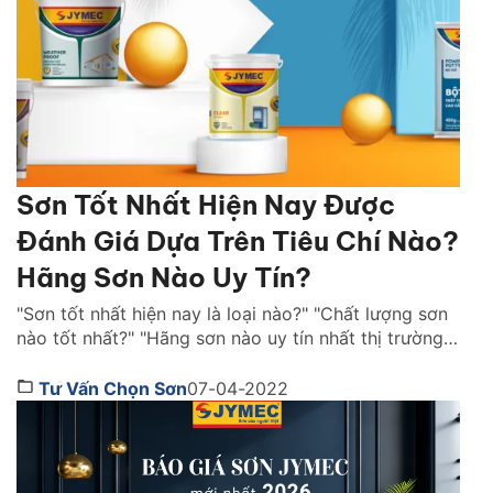
Sơn Tốt Nhất Hiện Nay Được
Đánh Giá Dựa Trên Tiêu Chí Nào?
Hãng Sơn Nào Uy Tín?
"Sơn tốt nhất hiện nay là loại nào?" "Chất lượng sơn
nào tốt nhất?" "Hãng sơn nào uy tín nhất thị trường
Việt Nam ?" là những câu hỏi được rất nhiều người
quan tâm. Cùng Sơn JYMEC tìm hiểu những lời
Tư Vấn Chọn Sơn
07-04-2022
khuyên hữu ích qua bài viêt dưới đây nhé! Sơn tốt
nhất hiện […]