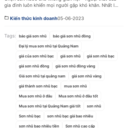
gia đình luôn khiến mọi người gặp khó khăn. Nhất là
với những gia đình không có nhiều chi phí cho hạng
mục này. Bạn đã biết trên thị trường giá sơn nước
Kiến thức kinh doanh
05-06-2023
nào rẻ nhất mà vẫn đảm bảo chất lượng chưa? Tìm
[…]
Tags:
báo giá sơn nhũ
báo giá sơn nhũ đồng
Đại lý mua sơn nhũ tại Quảng Nam
giá của sơn nhũ bạc
giá sơn nhũ
giá sơn nhũ bạc
giá sơn nhũ đồng
giá sơn nhũ đồng vàng
Giá sơn nhũ tại quảng nam
giá sơn nhũ vàng
giá thành sơn nhũ bạc
mua sơn nhũ
Mua sơn nhũ ở đâu
Mua sơn nhũ ở đâu tốt
Mua sơn nhũ tại Quảng Nam giá tốt
sơn nhũ
Sơn nhũ bạc
sơn nhũ bạc giá bao nhiêu
sơn nhũ bao nhiêu tiền
Sơn nhũ cao cấp