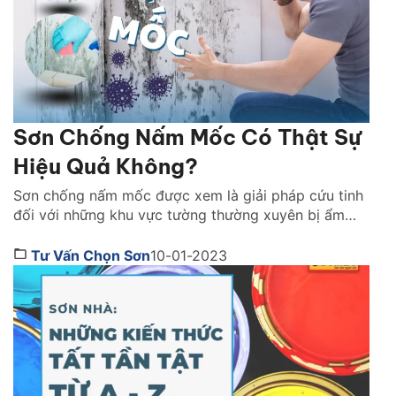
Sơn Chống Nấm Mốc Có Thật Sự
Hiệu Quả Không?
Sơn chống nấm mốc được xem là giải pháp cứu tinh
đối với những khu vực tường thường xuyên bị ẩm
mốc. Đâu là lý do dòng sản phẩm này được nhiều
gia đình tin dùng lựa chọn. Cùng Sơn JYMEC tìm
Tư Vấn Chọn Sơn
10-01-2023
hiểu ngay qua bài viết dưới đây nhé! 1. Sơn chống
nấm mốc hoạt […]