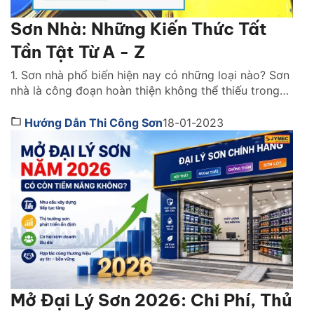
Sơn Nhà: Những Kiến Thức Tất
Tần Tật Từ A - Z
1. Sơn nhà phổ biến hiện nay có những loại nào? Sơn
nhà là công đoạn hoàn thiện không thể thiếu trong
bất kỳ công trình thi công nào. Lớp sơn đóng vai trò
như chiếc áo bảo vệ ngôi nhà khỏi những tác động
Hướng Dẫn Thi Công Sơn
18-01-2023
gây hại. Đồng thời, nó cũng giúp mang lại tính […]
Mở Đại Lý Sơn 2026: Chi Phí, Thủ