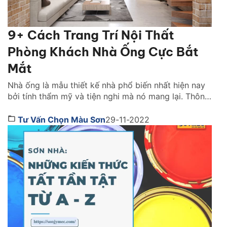
9+ Cách Trang Trí Nội Thất
Phòng Khách Nhà Ống Cực Bắt
Mắt
Nhà ống là mẫu thiết kế nhà phổ biến nhất hiện nay
bởi tính thẩm mỹ và tiện nghi mà nó mang lại. Thông
thường, diện tích phòng khách thường hiện chế. Nó
dựa theo tổng thể thiết kế từng mảng, hỗ trợ nhau
Tư Vấn Chọn Màu Sơn
29-11-2022
tạo nên phong cách nhất định. Tìm hiểu ngay cách
trang […]