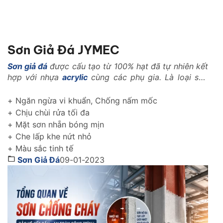
Sơn Giả Đá JYMEC
Sơn giả đá
được cấu tạo từ 100% hạt đã tự nhiên kết
hợp với nhựa
acrylic
cùng các phụ gia. Là loại sơn
với những tính năng vượt trội trong ngành xây dựng
như: Là loại vật liệu nhẹ, có khả năng kháng nhiệt,
+ Ngăn ngừa vi khuẩn, Chống nấm mốc
kháng kiềm, chống rêu mốc, chống muối mặn..
+ Chịu chùi rửa tối đa
+ Mặt sơn nhẵn bóng mịn
+ Che lấp khe nứt nhỏ
+ Màu sắc tinh tế
Sơn Giả Đá
09-01-2023