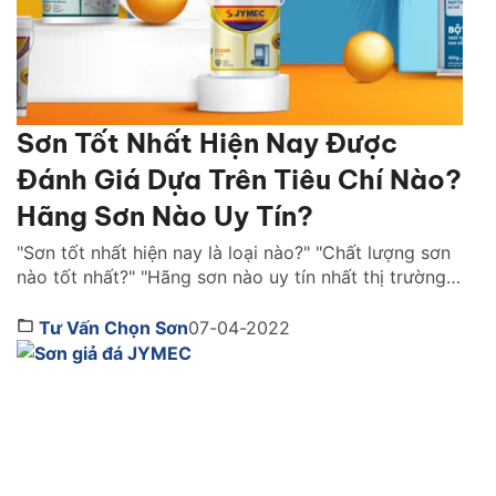
Sơn Tốt Nhất Hiện Nay Được
Đánh Giá Dựa Trên Tiêu Chí Nào?
Hãng Sơn Nào Uy Tín?
"Sơn tốt nhất hiện nay là loại nào?" "Chất lượng sơn
nào tốt nhất?" "Hãng sơn nào uy tín nhất thị trường
Việt Nam ?" là những câu hỏi được rất nhiều người
quan tâm. Cùng Sơn JYMEC tìm hiểu những lời
Tư Vấn Chọn Sơn
07-04-2022
khuyên hữu ích qua bài viêt dưới đây nhé! Sơn tốt
nhất hiện […]