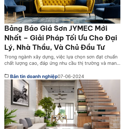
Bảng Báo Giá Sơn JYMEC Mới
Nhất – Giải Pháp Tối Ưu Cho Đại
Lý, Nhà Thầu, Và Chủ Đầu Tư
Trong ngành xây dựng, việc lựa chọn sơn đạt chuẩn
chất lượng cao, đáp ứng nhu cầu thị trường và mang
lại lợi nhuận đã trở thành mối quan tâm hàng đầu
của đại lý phân phối, nhà thầu và chủ đầu tư. Công
Bản tin doanh nghiệp
07-06-2024
ty cổ phần Sơn JYMEC, với danh tiếng về chất lượng
[…]