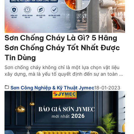
Sơn Chống Cháy Là Gì? 5 Hãng
Sơn Chống Cháy Tốt Nhất Được
Tin Dùng
Sơn chống cháy không chỉ là một lựa chọn vật liệu
xây dựng, mà là yếu tố quyết định đến sự an toàn và
khả năng sống còn của cả một công trình khi xảy ra
hỏa hoạn. Vậy lựa sơn chống cháy hãng nào tốt?
Sơn Công Nghiệp & Kỹ Thuật Jymec
18-01-2023
Cách chọn như thế nào. Cùng tìm hiểu ngay […]