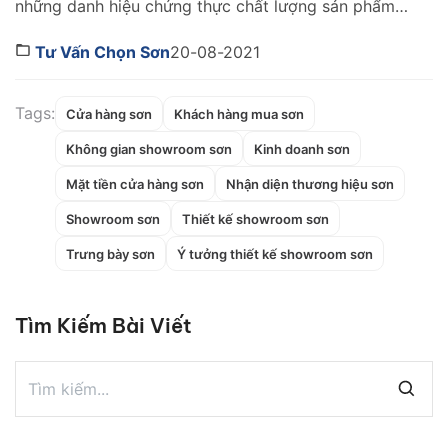
những danh hiệu chứng thực chất lượng sản phẩm
của một Hãng sơn. Để đạt được danh hiệu này, Hãng
sơn đó cần đáp ứng những tiêu chuẩn khắt khe và
Tư Vấn Chọn Sơn
20-08-2021
có được sự tin tưởng mà người dùng dành cho trong
một thời gian […]
Tags:
Cửa hàng sơn
Khách hàng mua sơn
Không gian showroom sơn
Kinh doanh sơn
Mặt tiền cửa hàng sơn
Nhận diện thương hiệu sơn
Showroom sơn
Thiết kế showroom sơn
Trưng bày sơn
Ý tưởng thiết kế showroom sơn
Tìm Kiếm Bài Viết