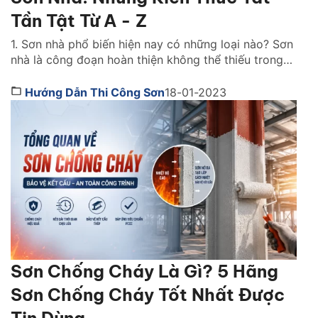
Tần Tật Từ A - Z
1. Sơn nhà phổ biến hiện nay có những loại nào? Sơn
nhà là công đoạn hoàn thiện không thể thiếu trong
bất kỳ công trình thi công nào. Lớp sơn đóng vai trò
như chiếc áo bảo vệ ngôi nhà khỏi những tác động
Hướng Dẫn Thi Công Sơn
18-01-2023
gây hại. Đồng thời, nó cũng giúp mang lại tính […]
Sơn Chống Cháy Là Gì? 5 Hãng
Sơn Chống Cháy Tốt Nhất Được