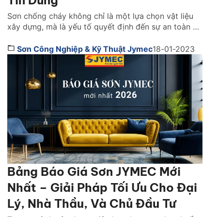
Tin Dùng
Sơn chống cháy không chỉ là một lựa chọn vật liệu
xây dựng, mà là yếu tố quyết định đến sự an toàn và
khả năng sống còn của cả một công trình khi xảy ra
hỏa hoạn. Vậy lựa sơn chống cháy hãng nào tốt?
Sơn Công Nghiệp & Kỹ Thuật Jymec
18-01-2023
Cách chọn như thế nào. Cùng tìm hiểu ngay […]
Bảng Báo Giá Sơn JYMEC Mới
Nhất – Giải Pháp Tối Ưu Cho Đại
Lý, Nhà Thầu, Và Chủ Đầu Tư