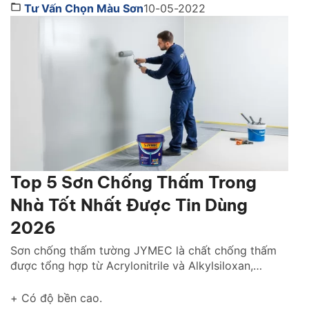
không chỉ quyết định vẻ đẹp của ngôi nhà mà còn
Tư Vấn Chọn Màu Sơn
10-05-2022
ảnh hưởng trực tiếp đến cảm xúc, ánh sáng và
phong cách […]
Top 5 Sơn Chống Thấm Trong
Nhà Tốt Nhất Được Tin Dùng
2026
Sơn chống thấm tường JYMEC là chất chống thấm
được tổng hợp từ Acrylonitrile và Alkylsiloxan,
chống thấm hiệu quả cho tường trong nhà cũng như
tường ngoài trời gìn giữ và tôn lên vẻ đẹp ngôi nhà
+ Có độ bền cao.