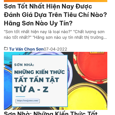
Sơn Tốt Nhất Hiện Nay Được
Đánh Giá Dựa Trên Tiêu Chí Nào?
Hãng Sơn Nào Uy Tín?
"Sơn tốt nhất hiện nay là loại nào?" "Chất lượng sơn
nào tốt nhất?" "Hãng sơn nào uy tín nhất thị trường
Việt Nam ?" là những câu hỏi được rất nhiều người
quan tâm. Cùng Sơn JYMEC tìm hiểu những lời
Tư Vấn Chọn Sơn
07-04-2022
khuyên hữu ích qua bài viêt dưới đây nhé! Sơn tốt
nhất hiện […]
Sơn Nhà: Những Kiến Thức Tất