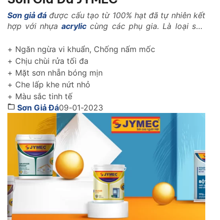
Sơn giả đá
được cấu tạo từ 100% hạt đã tự nhiên kết
hợp với nhựa
acrylic
cùng các phụ gia. Là loại sơn
với những tính năng vượt trội trong ngành xây dựng
như: Là loại vật liệu nhẹ, có khả năng kháng nhiệt,
+ Ngăn ngừa vi khuẩn, Chống nấm mốc
kháng kiềm, chống rêu mốc, chống muối mặn..
+ Chịu chùi rửa tối đa
+ Mặt sơn nhẵn bóng mịn
+ Che lấp khe nứt nhỏ
+ Màu sắc tinh tế
Sơn Giả Đá
09-01-2023