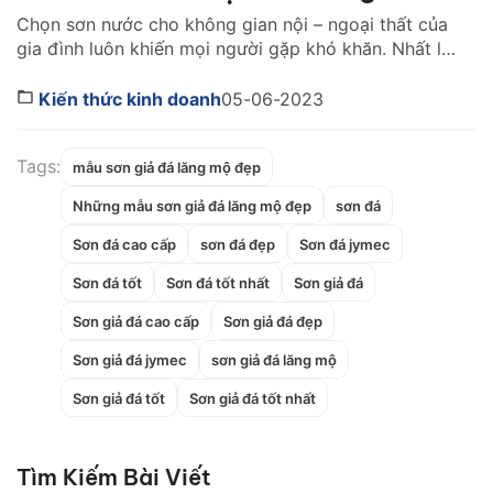
Chọn sơn nước cho không gian nội – ngoại thất của
gia đình luôn khiến mọi người gặp khó khăn. Nhất là
với những gia đình không có nhiều chi phí cho hạng
mục này. Bạn đã biết trên thị trường giá sơn nước
Kiến thức kinh doanh
05-06-2023
nào rẻ nhất mà vẫn đảm bảo chất lượng chưa? Tìm
[…]
Tags:
mẫu sơn giả đá lăng mộ đẹp
Những mẫu sơn giả đá lăng mộ đẹp
sơn đá
Sơn đá cao cấp
sơn đá đẹp
Sơn đá jymec
Sơn đá tốt
Sơn đá tốt nhất
Sơn giả đá
Sơn giả đá cao cấp
Sơn giả đá đẹp
Sơn giả đá jymec
sơn giả đá lăng mộ
Sơn giả đá tốt
Sơn giả đá tốt nhất
Tìm Kiếm Bài Viết