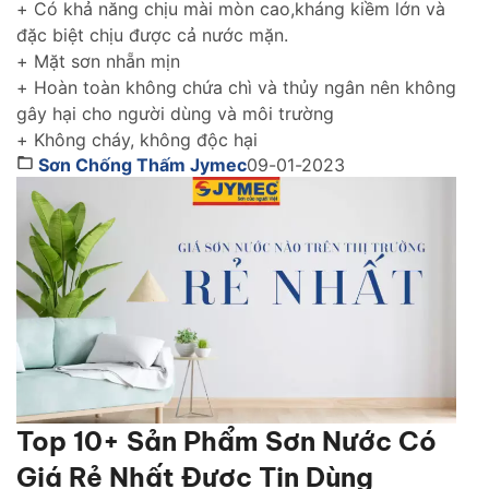
của bạn thách thức với thời gian.
+ Có khả năng chịu mài mòn cao,kháng kiềm lớn và
đặc biệt chịu được cả nước mặn.
+ Mặt sơn nhẵn mịn
+ Hoàn toàn không chứa chì và thủy ngân nên không
gây hại cho người dùng và môi trường
+ Không cháy, không độc hại
Sơn Chống Thấm Jymec
09-01-2023
Top 10+ Sản Phẩm Sơn Nước Có
Giá Rẻ Nhất Được Tin Dùng