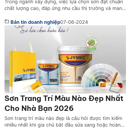
Trong ngành xây dựng, việc lựa chọn sơn đạt chuẩn
chất lượng cao, đáp ứng nhu cầu thị trường và mang
lại lợi nhuận đã trở thành mối quan tâm hàng đầu
của đại lý phân phối, nhà thầu và chủ đầu tư. Công
Bản tin doanh nghiệp
07-06-2024
ty cổ phần Sơn JYMEC, với danh tiếng về chất lượng
[…]
Sơn Trang Trí Màu Nào Đẹp Nhất
Cho Nhà Bạn 2026
Sơn trang trí màu nào đẹp là câu hỏi được tìm kiếm
nhiều nhất khi gia chủ bắt đầu sửa sang hoặc hoàn
thiện không gian sống. Việc chọn đúng màu sơn