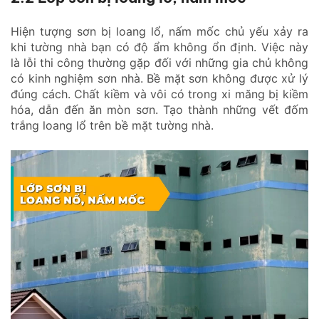
Hiện tượng sơn bị loang lổ, nấm mốc chủ yếu xảy ra
khi tường nhà bạn có độ ẩm không ổn định. Việc này
là lỗi thi công thường gặp đối với những gia chủ không
có kinh nghiệm sơn nhà. Bề mặt sơn không được xử lý
đúng cách. Chất kiềm và vôi có trong xi măng bị kiềm
hóa, dẫn đến ăn mòn sơn. Tạo thành những vết đốm
trắng loang lổ trên bề mặt tường nhà.