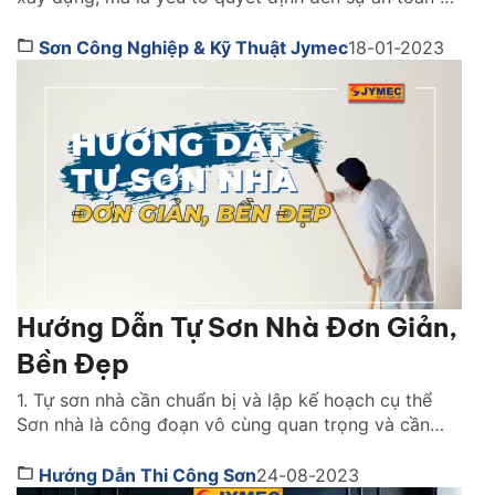
khả năng sống còn của cả một công trình khi xảy ra
hỏa hoạn. Vậy lựa sơn chống cháy hãng nào tốt?
Sơn Công Nghiệp & Kỹ Thuật Jymec
18-01-2023
Cách chọn như thế nào. Cùng tìm hiểu ngay […]
Hướng Dẫn Tự Sơn Nhà Đơn Giản,
Bền Đẹp
1. Tự sơn nhà cần chuẩn bị và lập kế hoạch cụ thể
Sơn nhà là công đoạn vô cùng quan trọng và cần
thiết. Trên thực tế, có rất nhiều gia chủ với kiến thức
và kinh nghiệm vốn có. Họ có thể tự thi công sơn
Hướng Dẫn Thi Công Sơn
24-08-2023