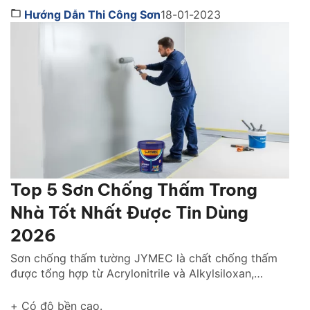
như chiếc áo bảo vệ ngôi nhà khỏi những tác động
Hướng Dẫn Thi Công Sơn
18-01-2023
gây hại. Đồng thời, nó cũng giúp mang lại tính […]
Top 5 Sơn Chống Thấm Trong
Nhà Tốt Nhất Được Tin Dùng
2026
Sơn chống thấm tường JYMEC là chất chống thấm
được tổng hợp từ Acrylonitrile và Alkylsiloxan,
chống thấm hiệu quả cho tường trong nhà cũng như
tường ngoài trời gìn giữ và tôn lên vẻ đẹp ngôi nhà
+ Có độ bền cao.