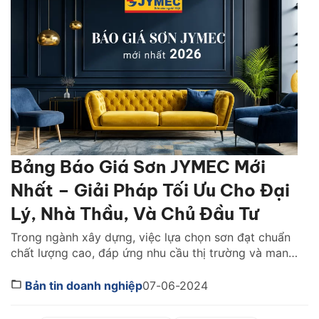
nhà mà không cần đến thợ thi […]
Bảng Báo Giá Sơn JYMEC Mới
Nhất – Giải Pháp Tối Ưu Cho Đại
Lý, Nhà Thầu, Và Chủ Đầu Tư
Trong ngành xây dựng, việc lựa chọn sơn đạt chuẩn
chất lượng cao, đáp ứng nhu cầu thị trường và mang
lại lợi nhuận đã trở thành mối quan tâm hàng đầu
của đại lý phân phối, nhà thầu và chủ đầu tư. Công
Bản tin doanh nghiệp
07-06-2024
ty cổ phần Sơn JYMEC, với danh tiếng về chất lượng
[…]