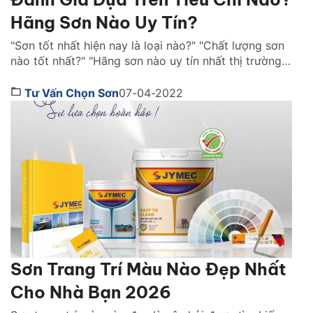
Hãng Sơn Nào Uy Tín?
"Sơn tốt nhất hiện nay là loại nào?" "Chất lượng sơn
nào tốt nhất?" "Hãng sơn nào uy tín nhất thị trường
Việt Nam ?" là những câu hỏi được rất nhiều người
quan tâm. Cùng Sơn JYMEC tìm hiểu những lời
Tư Vấn Chọn Sơn
07-04-2022
khuyên hữu ích qua bài viêt dưới đây nhé! Sơn tốt
nhất hiện […]
Sơn Trang Trí Màu Nào Đẹp Nhất
Cho Nhà Bạn 2026