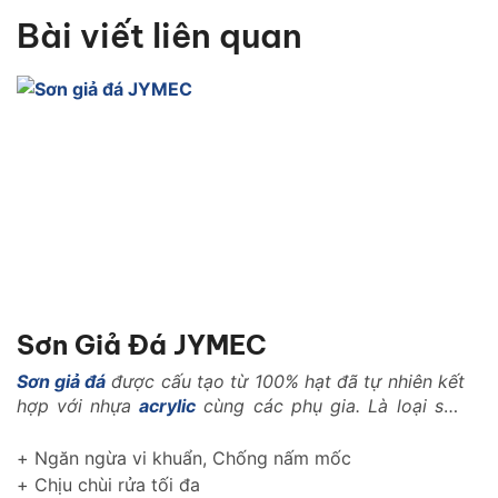
Bài viết liên quan
Sơn Giả Đá JYMEC
Sơn giả đá
được cấu tạo từ 100% hạt đã tự nhiên kết
hợp với nhựa
acrylic
cùng các phụ gia. Là loại sơn
với những tính năng vượt trội trong ngành xây dựng
như: Là loại vật liệu nhẹ, có khả năng kháng nhiệt,
+ Ngăn ngừa vi khuẩn, Chống nấm mốc
kháng kiềm, chống rêu mốc, chống muối mặn..
+ Chịu chùi rửa tối đa