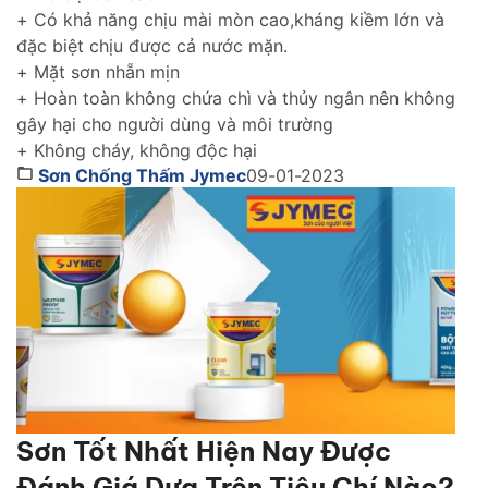
của bạn thách thức với thời gian.
+ Có khả năng chịu mài mòn cao,kháng kiềm lớn và
đặc biệt chịu được cả nước mặn.
+ Mặt sơn nhẵn mịn
+ Hoàn toàn không chứa chì và thủy ngân nên không
gây hại cho người dùng và môi trường
+ Không cháy, không độc hại
Sơn Chống Thấm Jymec
09-01-2023
Sơn Tốt Nhất Hiện Nay Được
Đánh Giá Dựa Trên Tiêu Chí Nào?