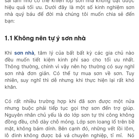
sai lầm nhỏ có thể khiến lớp sơn nhà không đạt được
hiệu quả tối ưu. Dưới đây là một số kinh nghiệm sơn
nhà quý báu để đời mà chúng tôi muốn chia sẻ đến
bạn:
1.1 Không nên tự ý sơn nhà
Khi
sơn nhà
, tâm lý của bất bất kỳ các gia chủ nào
đều muốn tiết kiệm kinh phí sao cho tối ưu nhất.
Thông thường, chính vì vậy nên họ thường có suy nghĩ
sơn nhà đơn giản. Có thể tự mua sơn về sơn. Tuy
nhiên, suy nghĩ thì dễ nhưng khi thực hiện lại rất khó
khăn.
Có rất nhiều trường hợp khi đã sơn được một nửa
nhưng buộc phải tiếp tục gọi thợ sơn đến trợ giúp.
Nguyên nhân chủ yếu là do lớp sơn tự thi công không
đồng đều, chỗ dày chỗ mỏng. Lớp sơn loang lổ trên bề
mặt, không bám dính. Bên cạnh đó, những vết lồi lõm,
lỗ đinh không được bả vá chuyên nghiệp, tỉ mỉ. Nó