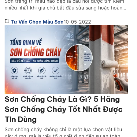
Sơn trang trí màu nào đẹp là câu hỏi được tìm kiếm
nhiều nhất khi gia chủ bắt đầu sửa sang hoặc hoàn
thiện không gian sống. Việc chọn đúng màu sơn
không chỉ quyết định vẻ đẹp của ngôi nhà mà còn
Tư Vấn Chọn Màu Sơn
10-05-2022
ảnh hưởng trực tiếp đến cảm xúc, ánh sáng và
phong cách […]
Sơn Chống Cháy Là Gì? 5 Hãng
Sơn Chống Cháy Tốt Nhất Được
Tin Dùng
Sơn chống cháy không chỉ là một lựa chọn vật liệu
xây dựng, mà là yếu tố quyết định đến sự an toàn và