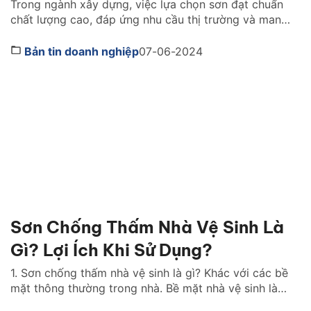
Trong ngành xây dựng, việc lựa chọn sơn đạt chuẩn
chất lượng cao, đáp ứng nhu cầu thị trường và mang
lại lợi nhuận đã trở thành mối quan tâm hàng đầu
của đại lý phân phối, nhà thầu và chủ đầu tư. Công
Bản tin doanh nghiệp
07-06-2024
ty cổ phần Sơn JYMEC, với danh tiếng về chất lượng
[…]
Sơn Chống Thấm Nhà Vệ Sinh Là
Gì? Lợi Ích Khi Sử Dụng?
1. Sơn chống thấm nhà vệ sinh là gì? Khác với các bề
mặt thông thường trong nhà. Bề mặt nhà vệ sinh là
nơi thường xuyên tiếp xúc và chịu các tác động từ