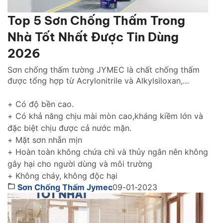
Top 5 Sơn Chống Thấm Trong
Nhà Tốt Nhất Được Tin Dùng
2026
Sơn chống thấm tường JYMEC là chất chống thấm
được tổng hợp từ Acrylonitrile và Alkylsiloxan,
chống thấm hiệu quả cho tường trong nhà cũng như
tường ngoài trời gìn giữ và tôn lên vẻ đẹp ngôi nhà
+ Có độ bền cao.
của bạn thách thức với thời gian.
+ Có khả năng chịu mài mòn cao,kháng kiềm lớn và
đặc biệt chịu được cả nước mặn.
+ Mặt sơn nhẵn mịn
+ Hoàn toàn không chứa chì và thủy ngân nên không
gây hại cho người dùng và môi trường
+ Không cháy, không độc hại
Sơn Chống Thấm Jymec
09-01-2023