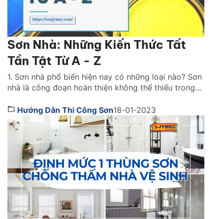
Sơn Nhà: Những Kiến Thức Tất
Tần Tật Từ A - Z
1. Sơn nhà phổ biến hiện nay có những loại nào? Sơn
nhà là công đoạn hoàn thiện không thể thiếu trong
bất kỳ công trình thi công nào. Lớp sơn đóng vai trò
như chiếc áo bảo vệ ngôi nhà khỏi những tác động
Hướng Dẫn Thi Công Sơn
18-01-2023
gây hại. Đồng thời, nó cũng giúp mang lại tính […]