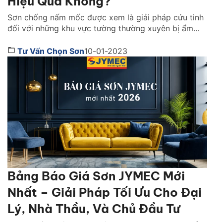
Hiệu Quả Không?
Sơn chống nấm mốc được xem là giải pháp cứu tinh
đối với những khu vực tường thường xuyên bị ẩm
mốc. Đâu là lý do dòng sản phẩm này được nhiều
gia đình tin dùng lựa chọn. Cùng Sơn JYMEC tìm
Tư Vấn Chọn Sơn
10-01-2023
hiểu ngay qua bài viết dưới đây nhé! 1. Sơn chống
nấm mốc hoạt […]
Bảng Báo Giá Sơn JYMEC Mới
Nhất – Giải Pháp Tối Ưu Cho Đại
Lý, Nhà Thầu, Và Chủ Đầu Tư