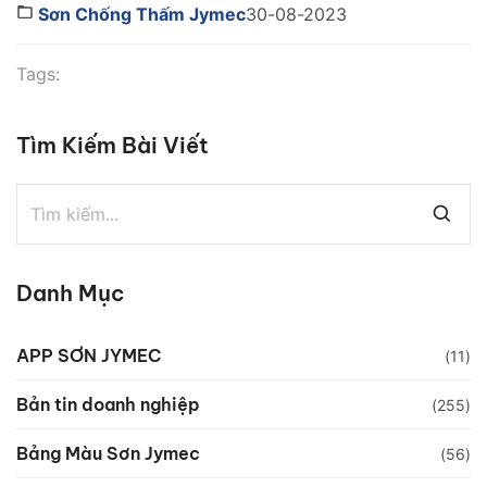
nước và hơi ẩm. Do đó, bề mặt nhà vệ sinh dễ bị ẩm
Sơn Chống Thấm Jymec
30-08-2023
ướt, thấm đột và gây ra […]
Tags:
Tìm Kiếm Bài Viết
Danh Mục
APP SƠN JYMEC
(11)
Bản tin doanh nghiệp
(255)
Bảng Màu Sơn Jymec
(56)