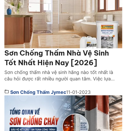
Sơn Chống Thấm Nhà Vệ Sinh
Tốt Nhất Hiện Nay [2026]
Sơn chống thấm nhà vệ sinh hãng nào tốt nhất là
câu hỏi được rất nhiều người quan tâm. Việc lựa
chọn đúng loại phù hợp với công trình nhà mình giúp
ngăn chặn tình trạng thấm nước, bong tróc gạch,
Sơn Chống Thấm Jymec
11-01-2023
nấm mốc và xuống cấp công trình sau thời gian sử
dụng. Cùng chúng tôi đánh giá chi […]