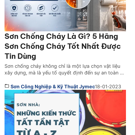
Sơn Chống Cháy Là Gì? 5 Hãng
Sơn Chống Cháy Tốt Nhất Được
Tin Dùng
Sơn chống cháy không chỉ là một lựa chọn vật liệu
xây dựng, mà là yếu tố quyết định đến sự an toàn và
khả năng sống còn của cả một công trình khi xảy ra
hỏa hoạn. Vậy lựa sơn chống cháy hãng nào tốt?
Sơn Công Nghiệp & Kỹ Thuật Jymec
18-01-2023
Cách chọn như thế nào. Cùng tìm hiểu ngay […]