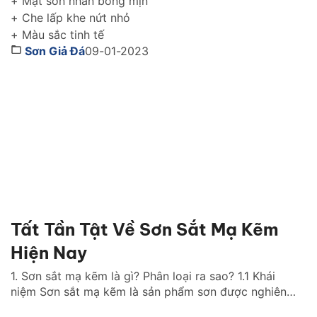
+ Mặt sơn nhẵn bóng mịn
+ Che lấp khe nứt nhỏ
+ Màu sắc tinh tế
Sơn Giả Đá
09-01-2023
Tất Tần Tật Về Sơn Sắt Mạ Kẽm
Hiện Nay
1. Sơn sắt mạ kẽm là gì? Phân loại ra sao? 1.1 Khái
niệm Sơn sắt mạ kẽm là sản phẩm sơn được nghiên
cứu, thiết kế nhằm thi cống sơn phủ cho bề mặt kim