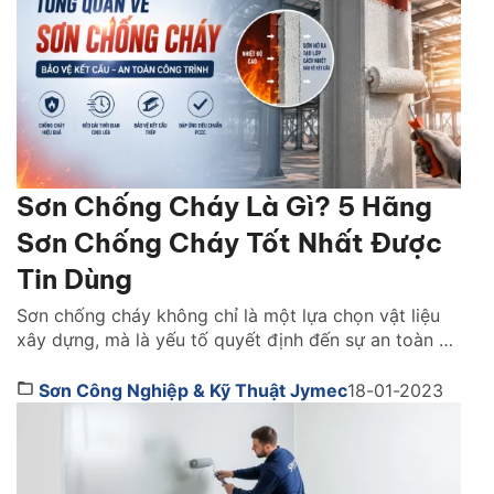
Sơn Chống Cháy Là Gì? 5 Hãng
Sơn Chống Cháy Tốt Nhất Được
Tin Dùng
Sơn chống cháy không chỉ là một lựa chọn vật liệu
xây dựng, mà là yếu tố quyết định đến sự an toàn và
khả năng sống còn của cả một công trình khi xảy ra
hỏa hoạn. Vậy lựa sơn chống cháy hãng nào tốt?
Sơn Công Nghiệp & Kỹ Thuật Jymec
18-01-2023
Cách chọn như thế nào. Cùng tìm hiểu ngay […]