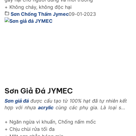
+ Không cháy, không độc hại
Sơn Chống Thấm Jymec
09-01-2023
Sơn Giả Đá JYMEC
Sơn giả đá
được cấu tạo từ 100% hạt đã tự nhiên kết
hợp với nhựa
acrylic
cùng các phụ gia. Là loại sơn
với những tính năng vượt trội trong ngành xây dựng
như: Là loại vật liệu nhẹ, có khả năng kháng nhiệt,
+ Ngăn ngừa vi khuẩn, Chống nấm mốc
kháng kiềm, chống rêu mốc, chống muối mặn..
+ Chịu chùi rửa tối đa