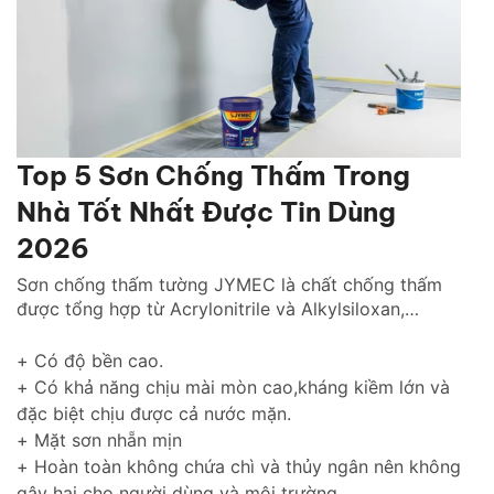
Top 5 Sơn Chống Thấm Trong
Nhà Tốt Nhất Được Tin Dùng
2026
Sơn chống thấm tường JYMEC là chất chống thấm
được tổng hợp từ Acrylonitrile và Alkylsiloxan,
chống thấm hiệu quả cho tường trong nhà cũng như
tường ngoài trời gìn giữ và tôn lên vẻ đẹp ngôi nhà
+ Có độ bền cao.
của bạn thách thức với thời gian.
+ Có khả năng chịu mài mòn cao,kháng kiềm lớn và
đặc biệt chịu được cả nước mặn.
+ Mặt sơn nhẵn mịn
+ Hoàn toàn không chứa chì và thủy ngân nên không
gây hại cho người dùng và môi trường