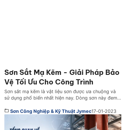
Sơn Sắt Mạ Kẽm - Giải Pháp Bảo
Vệ Tối Ưu Cho Công Trình
Sơn sắt mạ kẽm là vật liệu sơn được ưa chuộng và
sử dụng phổ biến nhất hiện nay. Dòng sơn này đem
lại tính thẩm mỹ và bảo vệ tối ưu, tăng tuổi cho bề
mặt sắt thép. Dòng sản phẩm này có đặc điểm gì nổi
Sơn Công Nghiệp & Kỹ Thuật Jymec
17-01-2023
bật? Thi công ra sao? Tìm hiểu […]