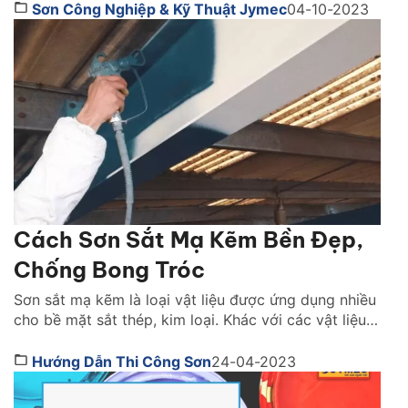
loại sắt thép. Những vật liệu này đã được mạ kẽm
Sơn Công Nghiệp & Kỹ Thuật Jymec
04-10-2023
nhằm gia cường, tăng tuổi thọ đồng thời […]
Cách Sơn Sắt Mạ Kẽm Bền Đẹp,
Chống Bong Tróc
Sơn sắt mạ kẽm là loại vật liệu được ứng dụng nhiều
cho bề mặt sắt thép, kim loại. Khác với các vật liệu
khác như gỗ, bê tông, xi măng, sơn trên bề mặt sắt
mạ kẽm thường trơn trượt, dễ bị bong tróc sơn. Để
Hướng Dẫn Thi Công Sơn
24-04-2023
tối ưu chất lượng sơn, đem lại tuổi […]