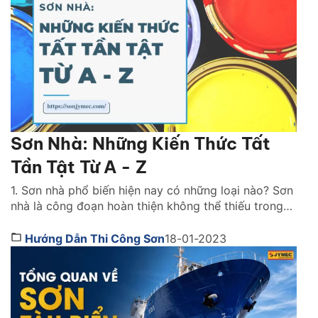
Sơn Nhà: Những Kiến Thức Tất
Tần Tật Từ A - Z
1. Sơn nhà phổ biến hiện nay có những loại nào? Sơn
nhà là công đoạn hoàn thiện không thể thiếu trong
bất kỳ công trình thi công nào. Lớp sơn đóng vai trò
như chiếc áo bảo vệ ngôi nhà khỏi những tác động
Hướng Dẫn Thi Công Sơn
18-01-2023
gây hại. Đồng thời, nó cũng giúp mang lại tính […]