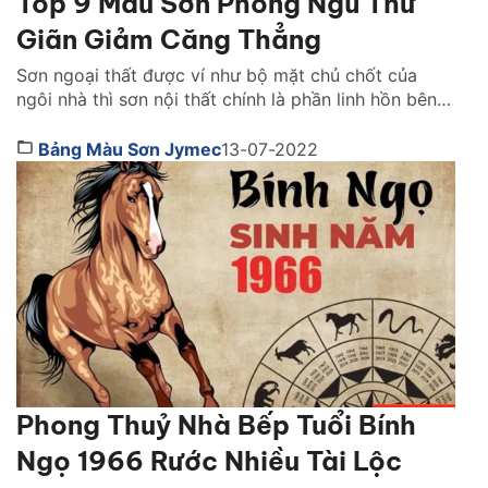
Top 9 Màu Sơn Phòng Ngủ Thư
Giãn Giảm Căng Thẳng
Sơn ngoại thất được ví như bộ mặt chủ chốt của
ngôi nhà thì sơn nội thất chính là phần linh hồn bên
trong ngôi nhà. Đối với một số màu sơn, tuỳ vào
hoàn cảnh và không gian áp dụng có thể mang lại
Bảng Màu Sơn Jymec
13-07-2022
nhiều lợi ích khác nhau cho ngôi nhà và còn […]
Phong Thuỷ Nhà Bếp Tuổi Bính
Ngọ 1966 Rước Nhiều Tài Lộc