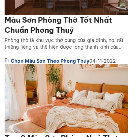
Màu Sơn Phòng Thờ Tốt Nhất
Chuẩn Phong Thuỷ
Phòng thờ là khu vực thờ cúng của gia đình, nơi rất
thiêng liêng và thể hiện được lòng thành kính của
con cháu đến với tổ tiên, các vị thần thánh. Vì vậy,
khi thiết kế không gian này, phong thủy là một yếu
Chọn Màu Sơn Theo Phong Thủy
04-11-2022
tố mà bạn không thể bỏ qua. Vậy, nên chọn […]