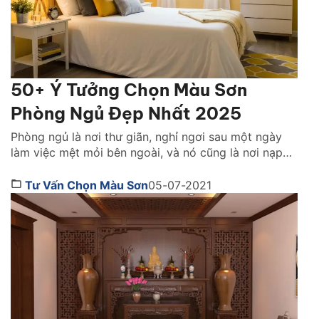
50+ Ý Tưởng Chọn Màu Sơn
Phòng Ngủ Đẹp Nhất 2025
Phòng ngủ là nơi thư giãn, nghỉ ngơi sau một ngày
làm việc mệt mỏi bên ngoài, và nó cũng là nơi nạp
lại năng lượng, tinh thần cho ngày làm việc mới đầy
nhiệt huyết. Việc chọn được nội thất phòng ngủ
Tư Vấn Chọn Màu Sơn
05-07-2021
thoải mái là chưa đủ mà biết cách lựa chọn màu sơn
[…]