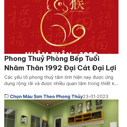
Phong Thuỷ Phòng Bếp Tuổi
Nhâm Thân 1992 Đại Cát Đại Lợi
Các yếu tố phong thuỷ tâm linh hiện nay được ứng
dụng rộng rãi và được nhiều quan tâm trong thiết kế
nhà. Các không gian trong ngôi nhà đều đòi hỏi thiết
kế tối ưu thẩm mỹ nhưng không thể thiếu yếu tố
Chọn Màu Sơn Theo Phong Thủy
23-01-2023
phong thuỷ. Phòng bếp là không gian đề cao yếu tố
[…]