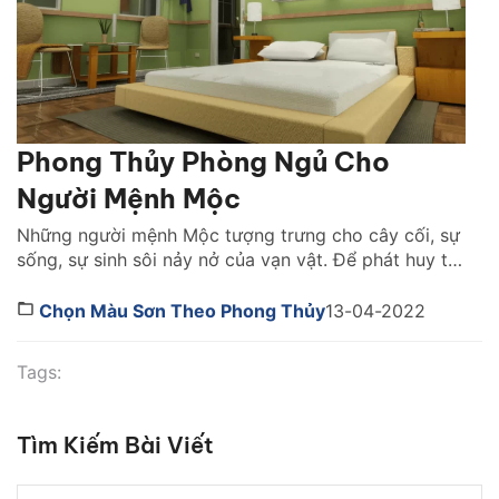
Phong Thủy Phòng Ngủ Cho
Người Mệnh Mộc
Những người mệnh Mộc tượng trưng cho cây cối, sự
sống, sự sinh sôi nảy nở của vạn vật. Để phát huy tốt
mọi ưu thế của mình chúng ta nên lưu ý tới thiết kế
của ngôi nhà. Và đặc biệt, thiết kế phòng ngủ như
Chọn Màu Sơn Theo Phong Thủy
13-04-2022
thế nào để phù hợp với những người […]
Tags:
Tìm Kiếm Bài Viết