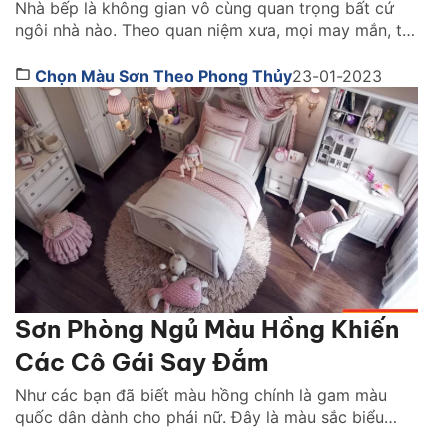
Nhà bếp là không gian vô cùng quan trọng bất cứ
ngôi nhà nào. Theo quan niệm xưa, mọi may mắn, tài
vận may những điều xui xẻo, vận hạn đều bắt nguồn
từ không gian này. Thiết kế nhà bếp đẹp chuẩn
Chọn Màu Sơn Theo Phong Thủy
23-01-2023
phong thuỷ giúp mang đến không gian tối ưu, đem
lại nhiều […]
Sơn Phòng Ngủ Màu Hồng Khiến
Các Cô Gái Say Đắm
Như các bạn đã biết màu hồng chính là gam màu
quốc dân dành cho phái nữ. Đây là màu sắc biểu
tượng cho sự dịu dàng, trẻ trung. Tuy nhiên hiện nay