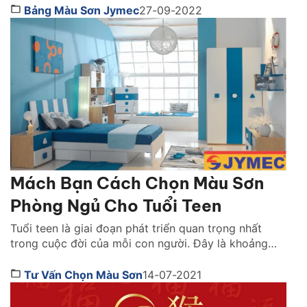
có rất nhiều màu kết hợp với màu hồng tạo ra không
Bảng Màu Sơn Jymec
27-09-2022
gian khác biết và cá tính. Dưới đây là bài […]
Mách Bạn Cách Chọn Màu Sơn
Phòng Ngủ Cho Tuổi Teen
Tuổi teen là giai đoạn phát triển quan trọng nhất
trong cuộc đời của mỗi con người. Đây là khoảng
thời gian dậy thì, phát triển tính cách và khẳng định
bản thân. Vì vậy khi thiết kế phòng ngủ và chọng
Tư Vấn Chọn Màu Sơn
14-07-2021
màu sơn phòng cho các bạn tuổi teen cần hết sức
phải chú […]