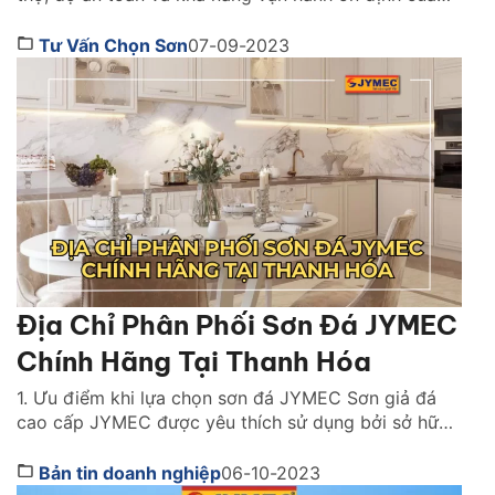
mọi loại tàu thuyền hiện nay.. Vì vậy, việc lựa chọn
sơn tàu biển hãng nào tốt được rất nhiều người quan
Tư Vấn Chọn Sơn
07-09-2023
tâm. Việc chọn đúng giúp tối ưu chi phí […]
Địa Chỉ Phân Phối Sơn Đá JYMEC
Chính Hãng Tại Thanh Hóa
1. Ưu điểm khi lựa chọn sơn đá JYMEC Sơn giả đá
cao cấp JYMEC được yêu thích sử dụng bởi sở hữu
nhiều ưu điểm. Đem lại hiệu quả cao về chất lượng
và thẩm mỹ cho các công trình. Một số ưu điểm nổi
Bản tin doanh nghiệp
06-10-2023
bật của sơn đá JYMEC là: Chất lượng sản […]