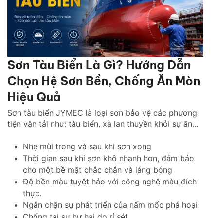
Sơn Tàu Biển Là Gì? Hướng Dẫn
Chọn Hệ Sơn Bền, Chống Ăn Mòn
Hiệu Quả
Sơn tàu biển JYMEC là loại sơn bảo vệ các phương
tiện vận tải như: tàu biển, xà lan thuyền khỏi sự ăn
mòn của hà bám, muối biển.
Nhẹ mùi trong và sau khi sơn xong
Thời gian sau khi sơn khô nhanh hơn, đảm bảo
cho một bề mặt chắc chắn và láng bóng
Độ bền màu tuyệt hảo với công nghệ màu đích
thực.
Ngăn chặn sự phát triển của nấm mốc phá hoại
Chống tại sự hư hại do rỉ sét