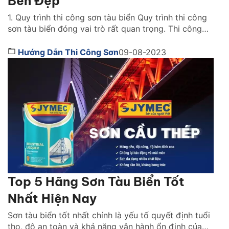
Bền Đẹp
1. Quy trình thi công sơn tàu biển Quy trình thi công
sơn tàu biển đóng vai trò rất quan trọng. Thi công
sơn đúng kỹ thuật sẽ làm tăng độ bám dính của lớp
sơn trên bề mặt, giúp sơn được bền. Nhờ thế, khi
Hướng Dẫn Thi Công Sơn
09-08-2023
hoạt động trên biển các loại tàu thuyền được […]
Top 5 Hãng Sơn Tàu Biển Tốt
Nhất Hiện Nay
Sơn tàu biển tốt nhất chính là yếu tố quyết định tuổi
thọ, độ an toàn và khả năng vận hành ổn định của