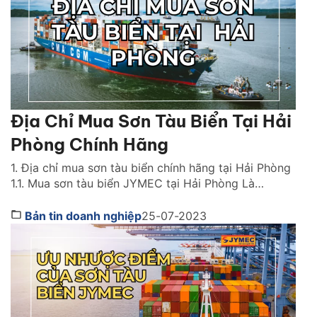
Địa Chỉ Mua Sơn Tàu Biển Tại Hải
Phòng Chính Hãng
1. Địa chỉ mua sơn tàu biển chính hãng tại Hải Phòng
1.1. Mua sơn tàu biển JYMEC tại Hải Phòng Là
thương hiệu sơn Việt Nam cao cấp, sơn tàu biển
JYMEC sở hữu nhiều ưu điểm vượt trội. Sơn tàu biển
Bản tin doanh nghiệp
25-07-2023
có công dụng chống lại sự ăn mòn, rỉ sét và sự […]