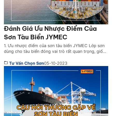
Đánh Giá Ưu Nhược Điểm Của
Sơn Tàu Biển JYMEC
1. Ưu nhược điểm của sơn tàu biển JYMEC Lớp sơn
dùng cho tàu biển đóng vai trò rất quan trọng, giống
như một lớp bảo vệ cho tàu thuyền. Bảo vệ tàu
thuyền luôn được bền đẹp khỏi ăn mòn và các tác
Tư Vấn Chọn Sơn
05-10-2023
động của môi trường biển. Sơn tàu biển JYMEC là
sản […]