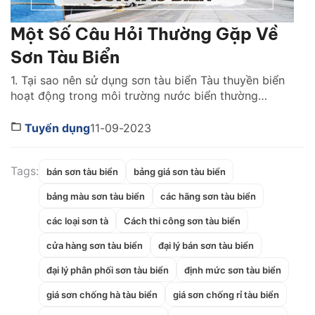
Một Số Câu Hỏi Thường Gặp Về
Sơn Tàu Biển
1. Tại sao nên sử dụng sơn tàu biển Tàu thuyền biển
hoạt động trong môi trường nước biển thường
xuyên, lâu dài sẽ làm cho vỏ tàu thuyền bị ăn mòn và
rỉ sét. Bên cạnh đó, tàu thuyền phải chịu các điều
Tuyển dụng
11-09-2023
kiện khắc nghiệt của môi trường biển. Khiến cho kết
cấu […]
Tags:
bán sơn tàu biển
bảng giá sơn tàu biển
bảng màu sơn tàu biển
các hãng sơn tàu biển
các loại sơn tà
Cách thi công sơn tàu biển
cửa hàng sơn tàu biển
đại lý bán sơn tàu biển
đại lý phân phối sơn tàu biển
định mức sơn tàu biển
giá sơn chống hà tàu biển
giá sơn chống rỉ tàu biển