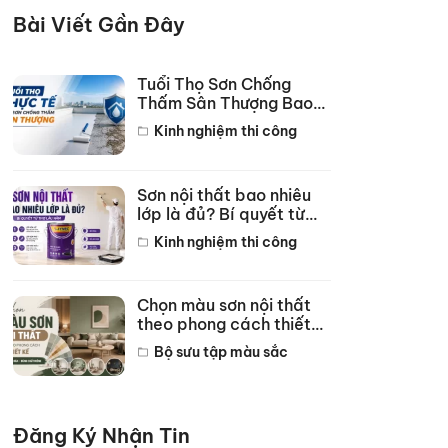
Bài Viết Gần Đây
Tuổi Thọ Sơn Chống
Thấm Sân Thượng Bao
Lâu? Bí Quyết Bền 10
Kinh nghiệm thi công
Năm
Sơn nội thất bao nhiêu
lớp là đủ? Bí quyết từ
thợ lâu năm
Kinh nghiệm thi công
Chọn màu sơn nội thất
theo phong cách thiết
kế hot năm 2026
Bộ sưu tập màu sắc
Đăng Ký Nhận Tin