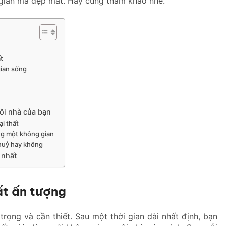
iản mà đẹp mắt. Hãy cùng tham khảo nhé.
t
gian sống
gôi nhà của bạn
ại thất
ng một không gian
thuỷ hay không
 nhất
ất ấn tượng
trọng và cần thiết. Sau một thời gian dài nhất định, bạn