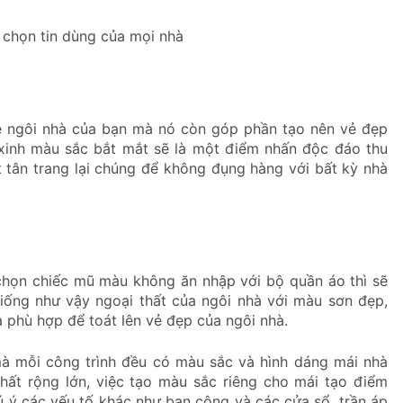
chọn tin dùng của mọi nhà
ệ ngôi nhà của bạn mà nó còn góp phần tạo nên vẻ đẹp
 xinh màu sắc bắt mắt sẽ là một điểm nhấn độc đáo thu
 tân trang lại chúng để không đụng hàng với bất kỳ nhà
chọn chiếc mũ màu không ăn nhập với bộ quần áo thì sẽ
giống như vậy ngoại thất của ngôi nhà với màu sơn đẹp,
 phù hợp để toát lên vẻ đẹp của ngôi nhà.
mà mỗi công trình đều có màu sắc và hình dáng mái nhà
thất rộng lớn, việc tạo màu sắc riêng cho mái tạo điểm
ú ý các yếu tố khác như ban công và các cửa sổ, trần áp