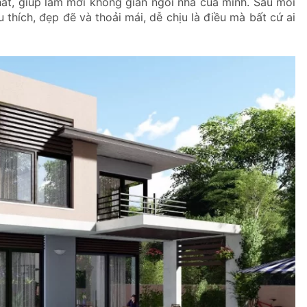
ất, giúp làm mới không gian ngôi nhà của mình. Sau mỗi
u thích, đẹp đẽ và thoải mái, dễ chịu là điều mà bất cứ ai