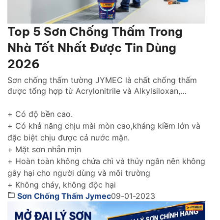
Top 5 Sơn Chống Thấm Trong
Nhà Tốt Nhất Được Tin Dùng
2026
Sơn chống thấm tường JYMEC là chất chống thấm
được tổng hợp từ Acrylonitrile và Alkylsiloxan,
chống thấm hiệu quả cho tường trong nhà cũng như
tường ngoài trời gìn giữ và tôn lên vẻ đẹp ngôi nhà
+ Có độ bền cao.
của bạn thách thức với thời gian.
+ Có khả năng chịu mài mòn cao,kháng kiềm lớn và
đặc biệt chịu được cả nước mặn.
+ Mặt sơn nhẵn mịn
+ Hoàn toàn không chứa chì và thủy ngân nên không
gây hại cho người dùng và môi trường
+ Không cháy, không độc hại
Sơn Chống Thấm Jymec
09-01-2023