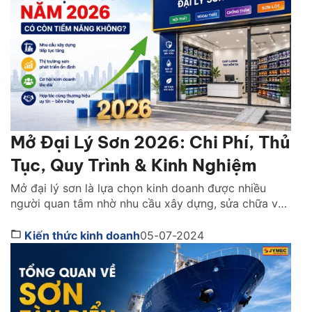
Mở Đại Lý Sơn 2026: Chi Phí, Thủ
Tục, Quy Trình & Kinh Nghiệm
Mở đại lý sơn là lựa chọn kinh doanh được nhiều
người quan tâm nhờ nhu cầu xây dựng, sửa chữa và
hoàn thiện nhà ở luôn duy trì ở mức cao trong năm
2026. Tuy nhiên, để vận hành hiệu quả bạn không chỉ
Kiến thức kinh doanh
05-07-2024
cần chuẩn bị nguồn vốn tốt mà còn phải lựa […]