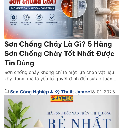
Sơn Chống Cháy Là Gì? 5 Hãng
Sơn Chống Cháy Tốt Nhất Được
Tin Dùng
Sơn chống cháy không chỉ là một lựa chọn vật liệu
xây dựng, mà là yếu tố quyết định đến sự an toàn và
khả năng sống còn của cả một công trình khi xảy ra
hỏa hoạn. Vậy lựa sơn chống cháy hãng nào tốt?
Sơn Công Nghiệp & Kỹ Thuật Jymec
18-01-2023
Cách chọn như thế nào. Cùng tìm hiểu ngay […]