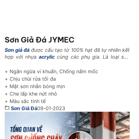
Sơn Giả Đá JYMEC
Sơn giả đá
được cấu tạo từ 100% hạt đã tự nhiên kết
hợp với nhựa
acrylic
cùng các phụ gia. Là loại sơn
với những tính năng vượt trội trong ngành xây dựng
như: Là loại vật liệu nhẹ, có khả năng kháng nhiệt,
+ Ngăn ngừa vi khuẩn, Chống nấm mốc
kháng kiềm, chống rêu mốc, chống muối mặn..
+ Chịu chùi rửa tối đa
+ Mặt sơn nhẵn bóng mịn
+ Che lấp khe nứt nhỏ
+ Màu sắc tinh tế
Sơn Giả Đá
09-01-2023