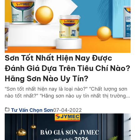
Sơn Tốt Nhất Hiện Nay Được
Đánh Giá Dựa Trên Tiêu Chí Nào?
Hãng Sơn Nào Uy Tín?
"Sơn tốt nhất hiện nay là loại nào?" "Chất lượng sơn
nào tốt nhất?" "Hãng sơn nào uy tín nhất thị trường
Việt Nam ?" là những câu hỏi được rất nhiều người
quan tâm. Cùng Sơn JYMEC tìm hiểu những lời
Tư Vấn Chọn Sơn
07-04-2022
khuyên hữu ích qua bài viêt dưới đây nhé! Sơn tốt
nhất hiện […]