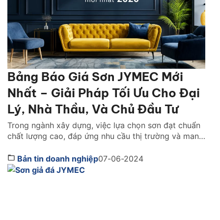
Bảng Báo Giá Sơn JYMEC Mới
Nhất – Giải Pháp Tối Ưu Cho Đại
Lý, Nhà Thầu, Và Chủ Đầu Tư
Trong ngành xây dựng, việc lựa chọn sơn đạt chuẩn
chất lượng cao, đáp ứng nhu cầu thị trường và mang
lại lợi nhuận đã trở thành mối quan tâm hàng đầu
của đại lý phân phối, nhà thầu và chủ đầu tư. Công
Bản tin doanh nghiệp
07-06-2024
ty cổ phần Sơn JYMEC, với danh tiếng về chất lượng
[…]