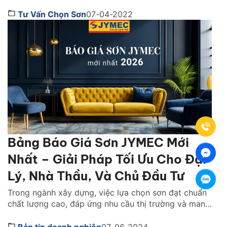
Việt Nam ?" là những câu hỏi được rất nhiều người
quan tâm. Cùng Sơn JYMEC tìm hiểu những lời
Tư Vấn Chọn Sơn
07-04-2022
khuyên hữu ích qua bài viêt dưới đây nhé! Sơn tốt
nhất hiện […]
Bảng Báo Giá Sơn JYMEC Mới
Nhất – Giải Pháp Tối Ưu Cho Đại
Lý, Nhà Thầu, Và Chủ Đầu Tư
Trong ngành xây dựng, việc lựa chọn sơn đạt chuẩn
chất lượng cao, đáp ứng nhu cầu thị trường và mang
lại lợi nhuận đã trở thành mối quan tâm hàng đầu
của đại lý phân phối, nhà thầu và chủ đầu tư. Công
Bản tin doanh nghiệp
07-06-2024