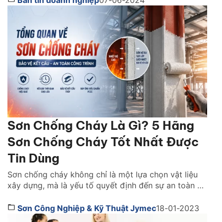
ty cổ phần Sơn JYMEC, với danh tiếng về chất lượng
[…]
Sơn Chống Cháy Là Gì? 5 Hãng
Sơn Chống Cháy Tốt Nhất Được
Tin Dùng
Sơn chống cháy không chỉ là một lựa chọn vật liệu
xây dựng, mà là yếu tố quyết định đến sự an toàn và
khả năng sống còn của cả một công trình khi xảy ra
hỏa hoạn. Vậy lựa sơn chống cháy hãng nào tốt?
Sơn Công Nghiệp & Kỹ Thuật Jymec
18-01-2023
Cách chọn như thế nào. Cùng tìm hiểu ngay […]