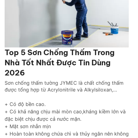
Top 5 Sơn Chống Thấm Trong
Nhà Tốt Nhất Được Tin Dùng
2026
Sơn chống thấm tường JYMEC là chất chống thấm
được tổng hợp từ Acrylonitrile và Alkylsiloxan,
chống thấm hiệu quả cho tường trong nhà cũng như
tường ngoài trời gìn giữ và tôn lên vẻ đẹp ngôi nhà
+ Có độ bền cao.
của bạn thách thức với thời gian.
+ Có khả năng chịu mài mòn cao,kháng kiềm lớn và
đặc biệt chịu được cả nước mặn.
+ Mặt sơn nhẵn mịn
+ Hoàn toàn không chứa chì và thủy ngân nên không