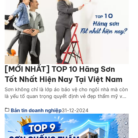
[MỚI NHẤT] TOP 10 Hãng Sơn
Tốt Nhất Hiện Nay Tại Việt Nam
Sơn không chỉ là lớp áo bảo vệ cho ngôi nhà mà còn
là yếu tố quan trọng quyết định vẻ đẹp thẩm mỹ và
độ bền của công trình. Tuy nhiên, giữa thị trường đa
dạng với vô vàn thương hiệu, việc lựa chọn loại sơn
Bản tin doanh nghiệp
31-12-2024
tốt cũng khiến nhiều người tiêu dùng băn […]