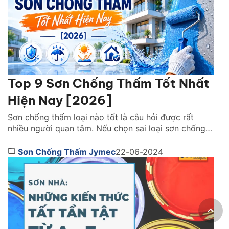
Top 9 Sơn Chống Thấm Tốt Nhất
Hiện Nay [2026]
Sơn chống thấm loại nào tốt là câu hỏi được rất
nhiều người quan tâm. Nếu chọn sai loại sơn chống
thấm, công trình không chỉ nhanh xuống cấp mà còn
phát sinh thêm nhiều chi phí sửa chữa về sau.Cùng
Sơn Chống Thấm Jymec
22-06-2024
tìm hiểu ngay những ngoại sơn chống thấm tốt nhất
dưới đây để có […]