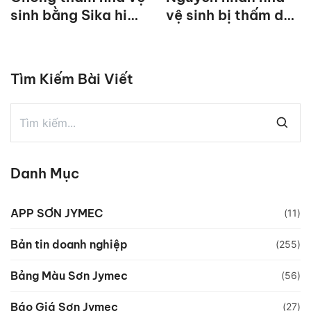
sinh bằng Sika hiệu
vệ sinh bị thấm do
quả nhất
đâu?
Tìm Kiếm Bài Viết
Danh Mục
APP SƠN JYMEC
(11)
Bản tin doanh nghiệp
(255)
Bảng Màu Sơn Jymec
(56)
Báo Giá Sơn Jymec
(27)