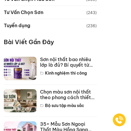
Tư Vấn Chọn Sơn
(243)
Tuyển dụng
(236)
Bài Viết Gần Đây
Sơn nội thất bao nhiêu
lớp là đủ? Bí quyết từ
thợ lâu năm
Kinh nghiệm thi công
Chọn màu sơn nội thất
theo phong cách thiết
kế hot năm 2026
Bộ sưu tập màu sắc
35+ Mẫu Sơn Ngoại
Thất Màu Hồng Sang