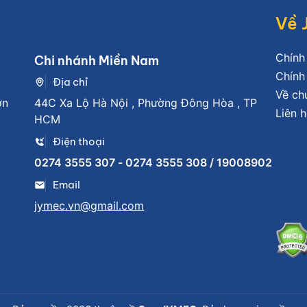
Về 
Chính
Chi nhánh Miền Nam
Chính
Địa chỉ
Về ch
ơn
44C Xa Lộ Hà Nội , Phường Đông Hòa , TP
Liên h
HCM
Điện thoại
0274 3555 307 - 0274 3555 308 / 19008902
Email
jymec.vn@gmail.com