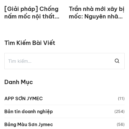
[Giải pháp] Chống
Trần nhà mới xây bị
nấm mốc nội thất
mốc: Nguyên nhân,
hiệu quả, tối ưu
biện pháp xử lý
hiệu quả
Tìm Kiếm Bài Viết
Danh Mục
APP SƠN JYMEC
(11)
Bản tin doanh nghiệp
(254)
Bảng Màu Sơn Jymec
(56)