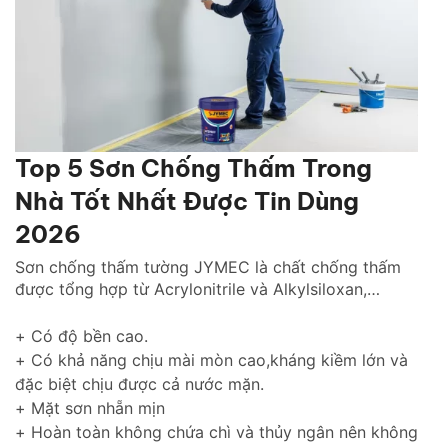
Top 5 Sơn Chống Thấm Trong
Nhà Tốt Nhất Được Tin Dùng
2026
Sơn chống thấm tường JYMEC là chất chống thấm
được tổng hợp từ Acrylonitrile và Alkylsiloxan,
chống thấm hiệu quả cho tường trong nhà cũng như
tường ngoài trời gìn giữ và tôn lên vẻ đẹp ngôi nhà
+ Có độ bền cao.
của bạn thách thức với thời gian.
+ Có khả năng chịu mài mòn cao,kháng kiềm lớn và
đặc biệt chịu được cả nước mặn.
+ Mặt sơn nhẵn mịn
+ Hoàn toàn không chứa chì và thủy ngân nên không