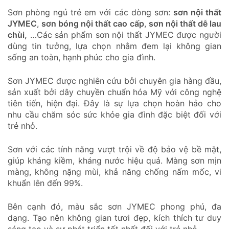
Sơn phòng ngủ trẻ em với các dòng sơn:
sơn nội thất
JYMEC
,
sơn bóng nội thất cao cấp
,
sơn nội thất dễ lau
chùi,
…Các sản phẩm sơn nội thất JYMEC được người
dùng tin tưởng, lựa chọn nhằm đem lại không gian
sống an toàn, hạnh phúc cho gia đình.
Sơn JYMEC được nghiên cứu bởi chuyên gia hàng đầu,
sản xuất bởi dây chuyền chuẩn hóa Mỹ với công nghệ
tiên tiến, hiện đại. Đây là sự lựa chọn hoàn hảo cho
nhu cầu chăm sóc sức khỏe gia đình đặc biệt đối với
trẻ nhỏ.
Sơn với các tính năng vượt trội về độ bảo vệ bề mặt,
giúp kháng kiềm, kháng nước hiệu quả. Màng sơn mịn
màng, không nặng mùi, khả năng chống nấm mốc, vi
khuẩn lên đến 99%.
Bên cạnh đó, màu sắc sơn JYMEC phong phú, đa
dạng. Tạo nên không gian tươi đẹp, kích thích tư duy
sáng tạo và sự phát triển tốt nhất đối với trẻ nhỏ.