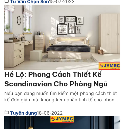
dài của trẻ. TChỉ một lựa chọn sai về loại sơn – chứa
Tư Vấn Chọn Sơn
15-07-2023
VOC cao, mùi độc hại hoặc kim […]
Hé Lộ: Phong Cách Thiết Kế
Scandinavian Cho Phòng Ngủ
Nếu bạn đang muốn tìm kiếm một phong cách thiết
kế đơn giản mà không kém phần tinh tế cho phòng
ngủ thì bạn nên đọc bài viết sau đây. Vì tôi sẽ hé lộ
cho bạn một phong cách thiết kế scandinavian cho
Tuyển dụng
18-06-2022
phòng ngủ để đáp ứng được những tiêu chí nhẹ
nhàng, […]