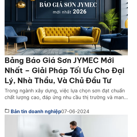
Bảng Báo Giá Sơn JYMEC Mới
Nhất – Giải Pháp Tối Ưu Cho Đại
Lý, Nhà Thầu, Và Chủ Đầu Tư
Trong ngành xây dựng, việc lựa chọn sơn đạt chuẩn
chất lượng cao, đáp ứng nhu cầu thị trường và mang
lại lợi nhuận đã trở thành mối quan tâm hàng đầu
của đại lý phân phối, nhà thầu và chủ đầu tư. Công
Bản tin doanh nghiệp
07-06-2024
ty cổ phần Sơn JYMEC, với danh tiếng về chất lượng
[…]