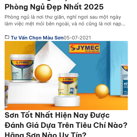
Phòng Ngủ Đẹp Nhất 2025
Phòng ngủ là nơi thư giãn, nghỉ ngơi sau một ngày
làm việc mệt mỏi bên ngoài, và nó cũng là nơi nạp
lại năng lượng, tinh thần cho ngày làm việc mới đầy
nhiệt huyết. Việc chọn được nội thất phòng ngủ
Tư Vấn Chọn Màu Sơn
05-07-2021
thoải mái là chưa đủ mà biết cách lựa chọn màu sơn
[…]
Sơn Tốt Nhất Hiện Nay Được
Đánh Giá Dựa Trên Tiêu Chí Nào?
Hãng Sơn Nào Uy Tín?