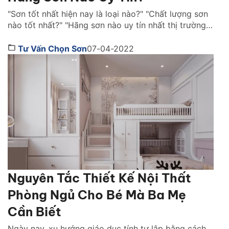
"Sơn tốt nhất hiện nay là loại nào?" "Chất lượng sơn
nào tốt nhất?" "Hãng sơn nào uy tín nhất thị trường
Việt Nam ?" là những câu hỏi được rất nhiều người
quan tâm. Cùng Sơn JYMEC tìm hiểu những lời
Tư Vấn Chọn Sơn
07-04-2022
khuyên hữu ích qua bài viêt dưới đây nhé! Sơn tốt
nhất hiện […]
Nguyên Tắc Thiết Kế Nội Thất
Phòng Ngủ Cho Bé Mà Ba Mẹ
Cần Biết
Ngày nay, xu hướng giáo dục tính tự lập bằng cách