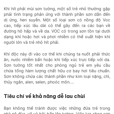
Khi hít phải mùi sơn tường, một số trẻ nhỏ thường gặp
phải tình trạng phản ứng với thành phần sơn dẫn đến
dị ứng, hen suyễn. Một số loại sơn có nồng độ Voc
cao, tiếp xúc lâu dài có thể gây đến ra các bạn về
đường hô hấp và về da. VOC có trong sơn tồn tại dưới
dạng khí hoặc hơi và phơi nhiễm có thể xuất hiện khi
người lớn và trẻ nhỏ hít phải.
Khí độc này đi vào cơ thể khi chúng ta nuốt phải thức
ăn, nước nhiễm bẩn hoặc khi tiếp xúc trực tiếp với da.
Sơn tường tốt nhất cho phòng ngủ trẻ em yêu cầu
chứa tổng hàm lượng chất hữu cơ bay hơi tiêu chuẩn.
Sơn không chứa các thành phần như kim loại nặng, chì,
thủy ngân, alen, selen, phoóc môn….
Tiêu chí về khả năng dễ lau chùi
Bạn không thể tránh được việc những đứa trẻ trong
nhà nô đùa, vẽ và bôi bẩn lên tường. Việc lựa chọn sơn