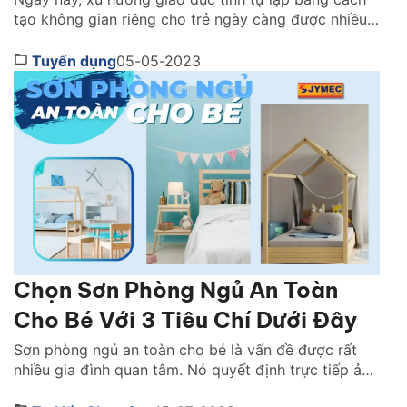
tạo không gian riêng cho trẻ ngày càng được nhiều
bậc phụ huynh quan tâm. Không gian phòng ngủ
riêng tư, được bố trí theo phong cách sở thích giúp
Tuyển dụng
05-05-2023
kích thích tư duy, khả năng phát triển của trẻ. Tuy
nhiên, một không […]
Chọn Sơn Phòng Ngủ An Toàn
Cho Bé Với 3 Tiêu Chí Dưới Đây
Sơn phòng ngủ an toàn cho bé là vấn đề được rất
nhiều gia đình quan tâm. Nó quyết định trực tiếp ảnh
hưởng đến giấc ngủ, hệ hô hấp và sự phát triển lâu