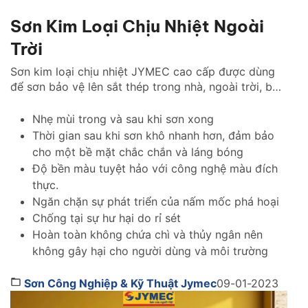
Sơn Kim Loại Chịu Nhiệt Ngoài
Trời
Sơn kim loại chịu nhiệt JYMEC cao cấp được dùng
để sơn bảo vệ lên sắt thép trong nhà, ngoài trời, bồn
chứa, đường ống, cửa sắt, mái tôn, giàn hoa, lầu gác,
cầu cống, tàu bè, chống gỉ cho các biển báo giao
Nhẹ mùi trong và sau khi sơn xong
thông,… và những vật dụng kim loại thường xuyên
Thời gian sau khi sơn khô nhanh hơn, đảm bảo
tiếp xúc với sự thay đổi nhiệt độ như ánh nắng mặt
cho một bề mặt chắc chắn và láng bóng
trời và mưa gió.
Độ bền màu tuyệt hảo với công nghệ màu đích
thực.
Ngăn chặn sự phát triển của nấm mốc phá hoại
Chống tại sự hư hại do rỉ sét
Hoàn toàn không chứa chì và thủy ngân nên
không gây hại cho người dùng và môi trường
Sơn Công Nghiệp & Kỹ Thuật Jymec
09-01-2023