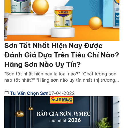
Sơn Tốt Nhất Hiện Nay Được
Đánh Giá Dựa Trên Tiêu Chí Nào?
Hãng Sơn Nào Uy Tín?
"Sơn tốt nhất hiện nay là loại nào?" "Chất lượng sơn
nào tốt nhất?" "Hãng sơn nào uy tín nhất thị trường
Việt Nam ?" là những câu hỏi được rất nhiều người
quan tâm. Cùng Sơn JYMEC tìm hiểu những lời
Tư Vấn Chọn Sơn
07-04-2022
khuyên hữu ích qua bài viêt dưới đây nhé! Sơn tốt
nhất hiện […]