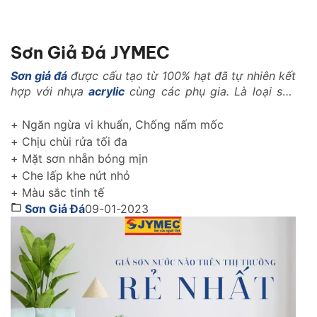
Sơn Giả Đá JYMEC
Sơn giả đá
được cấu tạo từ 100% hạt đã tự nhiên kết
hợp với nhựa
acrylic
cùng các phụ gia. Là loại sơn
với những tính năng vượt trội trong ngành xây dựng
như: Là loại vật liệu nhẹ, có khả năng kháng nhiệt,
+ Ngăn ngừa vi khuẩn, Chống nấm mốc
kháng kiềm, chống rêu mốc, chống muối mặn..
+ Chịu chùi rửa tối đa
+ Mặt sơn nhẵn bóng mịn
+ Che lấp khe nứt nhỏ
+ Màu sắc tinh tế
Sơn Giả Đá
09-01-2023