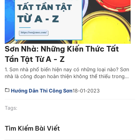
Sơn Nhà: Những Kiến Thức Tất
Tần Tật Từ A - Z
1. Sơn nhà phổ biến hiện nay có những loại nào? Sơn
nhà là công đoạn hoàn thiện không thể thiếu trong
bất kỳ công trình thi công nào. Lớp sơn đóng vai trò
như chiếc áo bảo vệ ngôi nhà khỏi những tác động
Hướng Dẫn Thi Công Sơn
18-01-2023
gây hại. Đồng thời, nó cũng giúp mang lại tính […]
Tags:
Tìm Kiếm Bài Viết