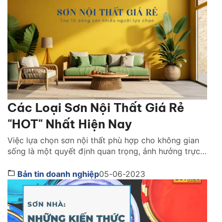
Các Loại Sơn Nội Thất Giá Rẻ
"HOT" Nhất Hiện Nay
Việc lựa chọn sơn nội thất phù hợp cho không gian
sống là một quyết định quan trọng, ảnh hưởng trực
tiếp đến sức khỏe và thẩm mỹ của ngôi nhà. Tuy
nhiên, với nhiều gia đình, ngân sách cho việc sơn nhà
Bản tin doanh nghiệp
05-06-2023
là một vấn đề cần cân nhắc. Do đó, sơn nội thất […]