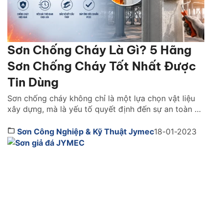
Sơn Chống Cháy Là Gì? 5 Hãng
Sơn Chống Cháy Tốt Nhất Được
Tin Dùng
Sơn chống cháy không chỉ là một lựa chọn vật liệu
xây dựng, mà là yếu tố quyết định đến sự an toàn và
khả năng sống còn của cả một công trình khi xảy ra
hỏa hoạn. Vậy lựa sơn chống cháy hãng nào tốt?
Sơn Công Nghiệp & Kỹ Thuật Jymec
18-01-2023
Cách chọn như thế nào. Cùng tìm hiểu ngay […]