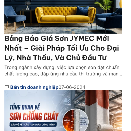
Bảng Báo Giá Sơn JYMEC Mới
Nhất – Giải Pháp Tối Ưu Cho Đại
Lý, Nhà Thầu, Và Chủ Đầu Tư
Trong ngành xây dựng, việc lựa chọn sơn đạt chuẩn
chất lượng cao, đáp ứng nhu cầu thị trường và mang
lại lợi nhuận đã trở thành mối quan tâm hàng đầu
của đại lý phân phối, nhà thầu và chủ đầu tư. Công
Bản tin doanh nghiệp
07-06-2024
ty cổ phần Sơn JYMEC, với danh tiếng về chất lượng
[…]