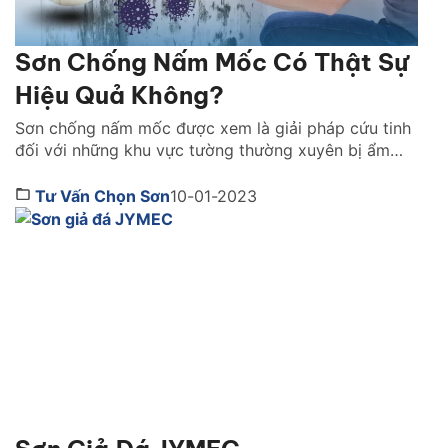
Sơn Chống Nấm Mốc Có Thật Sự
Hiệu Quả Không?
Sơn chống nấm mốc được xem là giải pháp cứu tinh
đối với những khu vực tường thường xuyên bị ẩm
mốc. Đâu là lý do dòng sản phẩm này được nhiều
gia đình tin dùng lựa chọn. Cùng Sơn JYMEC tìm
Tư Vấn Chọn Sơn
10-01-2023
hiểu ngay qua bài viết dưới đây nhé! 1. Sơn chống
nấm mốc hoạt […]