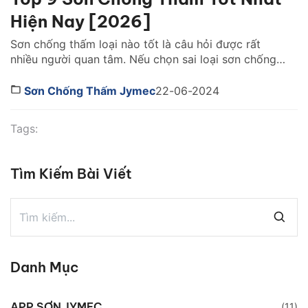
Hiện Nay [2026]
Sơn chống thấm loại nào tốt là câu hỏi được rất
nhiều người quan tâm. Nếu chọn sai loại sơn chống
thấm, công trình không chỉ nhanh xuống cấp mà còn
phát sinh thêm nhiều chi phí sửa chữa về sau.Cùng
Sơn Chống Thấm Jymec
22-06-2024
tìm hiểu ngay những ngoại sơn chống thấm tốt nhất
dưới đây để có […]
Tags:
Tìm Kiếm Bài Viết
Danh Mục
APP SƠN JYMEC
(11)