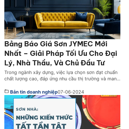
Bảng Báo Giá Sơn JYMEC Mới
Nhất – Giải Pháp Tối Ưu Cho Đại
Lý, Nhà Thầu, Và Chủ Đầu Tư
Trong ngành xây dựng, việc lựa chọn sơn đạt chuẩn
chất lượng cao, đáp ứng nhu cầu thị trường và mang
lại lợi nhuận đã trở thành mối quan tâm hàng đầu
của đại lý phân phối, nhà thầu và chủ đầu tư. Công
Bản tin doanh nghiệp
07-06-2024
ty cổ phần Sơn JYMEC, với danh tiếng về chất lượng
[…]