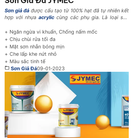
Sơn Giả Đá JYMEC
Sơn giả đá
được cấu tạo từ 100% hạt đã tự nhiên kết
hợp với nhựa
acrylic
cùng các phụ gia. Là loại sơn
với những tính năng vượt trội trong ngành xây dựng
như: Là loại vật liệu nhẹ, có khả năng kháng nhiệt,
+ Ngăn ngừa vi khuẩn, Chống nấm mốc
kháng kiềm, chống rêu mốc, chống muối mặn..
+ Chịu chùi rửa tối đa
+ Mặt sơn nhẵn bóng mịn
+ Che lấp khe nứt nhỏ
+ Màu sắc tinh tế
Sơn Giả Đá
09-01-2023