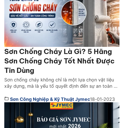
Sơn Chống Cháy Là Gì? 5 Hãng
Sơn Chống Cháy Tốt Nhất Được
Tin Dùng
Sơn chống cháy không chỉ là một lựa chọn vật liệu
xây dựng, mà là yếu tố quyết định đến sự an toàn và
khả năng sống còn của cả một công trình khi xảy ra
hỏa hoạn. Vậy lựa sơn chống cháy hãng nào tốt?
Sơn Công Nghiệp & Kỹ Thuật Jymec
18-01-2023
Cách chọn như thế nào. Cùng tìm hiểu ngay […]