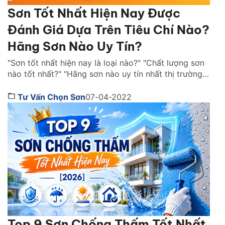
Sơn Tốt Nhất Hiện Nay Được
Đánh Giá Dựa Trên Tiêu Chí Nào?
Hãng Sơn Nào Uy Tín?
"Sơn tốt nhất hiện nay là loại nào?" "Chất lượng sơn
nào tốt nhất?" "Hãng sơn nào uy tín nhất thị trường
Việt Nam ?" là những câu hỏi được rất nhiều người
quan tâm. Cùng Sơn JYMEC tìm hiểu những lời
Tư Vấn Chọn Sơn
07-04-2022
khuyên hữu ích qua bài viêt dưới đây nhé! Sơn tốt
nhất hiện […]
Top 9 Sơn Chống Thấm Tốt Nhất