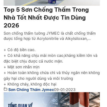
Top 5 Sơn Chống Thấm Trong
Nhà Tốt Nhất Được Tin Dùng
2026
Sơn chống thấm tường JYMEC là chất chống thấm
được tổng hợp từ Acrylonitrile và Alkylsiloxan,
chống thấm hiệu quả cho tường trong nhà cũng như
tường ngoài trời gìn giữ và tôn lên vẻ đẹp ngôi nhà
+ Có độ bền cao.
của bạn thách thức với thời gian.
+ Có khả năng chịu mài mòn cao,kháng kiềm lớn và
đặc biệt chịu được cả nước mặn.
+ Mặt sơn nhẵn mịn
+ Hoàn toàn không chứa chì và thủy ngân nên không
gây hại cho người dùng và môi trường
+ Không cháy, không độc hại
Sơn Chống Thấm Jymec
09-01-2023