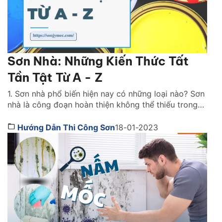
Sơn Nhà: Những Kiến Thức Tất
Tần Tật Từ A - Z
1. Sơn nhà phổ biến hiện nay có những loại nào? Sơn
nhà là công đoạn hoàn thiện không thể thiếu trong
bất kỳ công trình thi công nào. Lớp sơn đóng vai trò
như chiếc áo bảo vệ ngôi nhà khỏi những tác động
Hướng Dẫn Thi Công Sơn
18-01-2023
gây hại. Đồng thời, nó cũng giúp mang lại tính […]