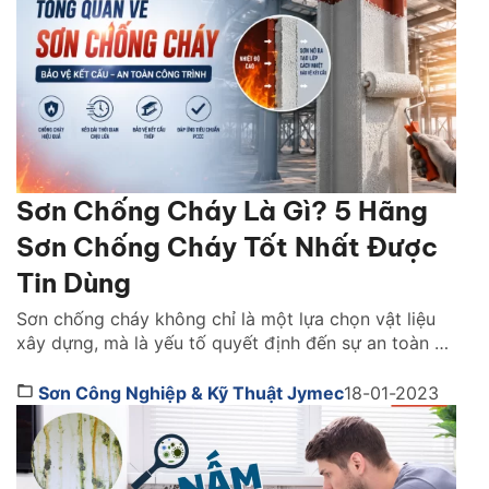
Sơn Chống Cháy Là Gì? 5 Hãng
Sơn Chống Cháy Tốt Nhất Được
Tin Dùng
Sơn chống cháy không chỉ là một lựa chọn vật liệu
xây dựng, mà là yếu tố quyết định đến sự an toàn và
khả năng sống còn của cả một công trình khi xảy ra
hỏa hoạn. Vậy lựa sơn chống cháy hãng nào tốt?
Sơn Công Nghiệp & Kỹ Thuật Jymec
18-01-2023
Cách chọn như thế nào. Cùng tìm hiểu ngay […]