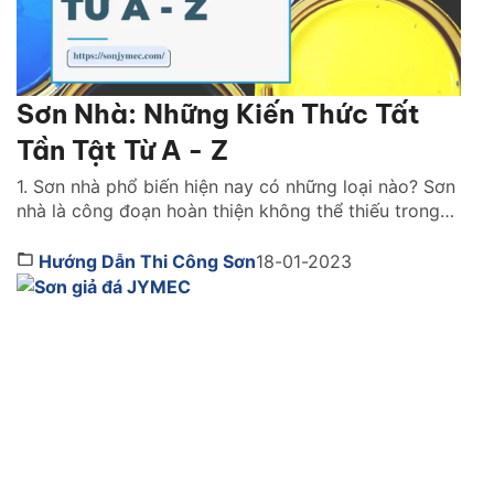
Sơn Nhà: Những Kiến Thức Tất
Tần Tật Từ A - Z
1. Sơn nhà phổ biến hiện nay có những loại nào? Sơn
nhà là công đoạn hoàn thiện không thể thiếu trong
bất kỳ công trình thi công nào. Lớp sơn đóng vai trò
như chiếc áo bảo vệ ngôi nhà khỏi những tác động
Hướng Dẫn Thi Công Sơn
18-01-2023
gây hại. Đồng thời, nó cũng giúp mang lại tính […]