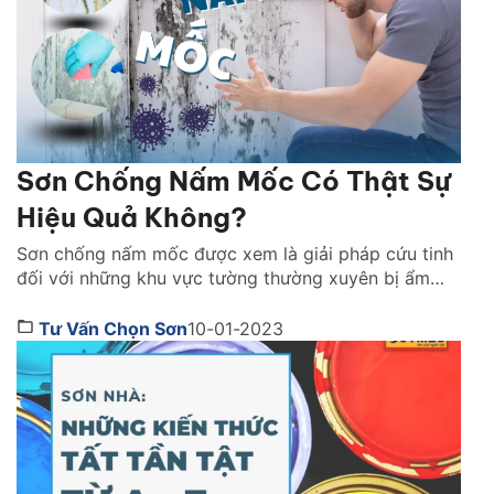
Sơn Chống Nấm Mốc Có Thật Sự
Hiệu Quả Không?
Sơn chống nấm mốc được xem là giải pháp cứu tinh
đối với những khu vực tường thường xuyên bị ẩm
mốc. Đâu là lý do dòng sản phẩm này được nhiều
gia đình tin dùng lựa chọn. Cùng Sơn JYMEC tìm
Tư Vấn Chọn Sơn
10-01-2023
hiểu ngay qua bài viết dưới đây nhé! 1. Sơn chống
nấm mốc hoạt […]