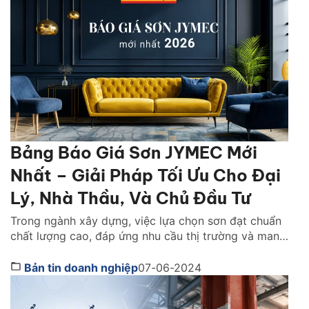
Bảng Báo Giá Sơn JYMEC Mới
Nhất – Giải Pháp Tối Ưu Cho Đại
Lý, Nhà Thầu, Và Chủ Đầu Tư
Trong ngành xây dựng, việc lựa chọn sơn đạt chuẩn
chất lượng cao, đáp ứng nhu cầu thị trường và mang
lại lợi nhuận đã trở thành mối quan tâm hàng đầu
của đại lý phân phối, nhà thầu và chủ đầu tư. Công
Bản tin doanh nghiệp
07-06-2024
ty cổ phần Sơn JYMEC, với danh tiếng về chất lượng
[…]