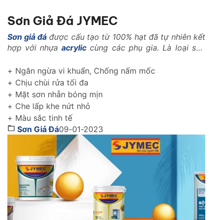
Sơn Giả Đá JYMEC
Sơn giả đá
được cấu tạo từ 100% hạt đã tự nhiên kết
hợp với nhựa
acrylic
cùng các phụ gia. Là loại sơn
với những tính năng vượt trội trong ngành xây dựng
như: Là loại vật liệu nhẹ, có khả năng kháng nhiệt,
+ Ngăn ngừa vi khuẩn, Chống nấm mốc
kháng kiềm, chống rêu mốc, chống muối mặn..
+ Chịu chùi rửa tối đa
+ Mặt sơn nhẵn bóng mịn
+ Che lấp khe nứt nhỏ
+ Màu sắc tinh tế
Sơn Giả Đá
09-01-2023