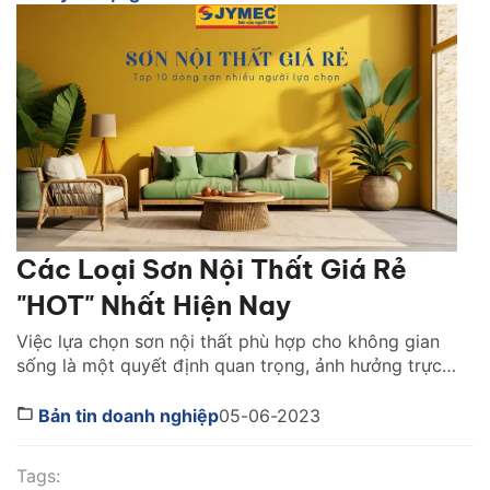
Các Loại Sơn Nội Thất Giá Rẻ
"HOT" Nhất Hiện Nay
Việc lựa chọn sơn nội thất phù hợp cho không gian
sống là một quyết định quan trọng, ảnh hưởng trực
tiếp đến sức khỏe và thẩm mỹ của ngôi nhà. Tuy
nhiên, với nhiều gia đình, ngân sách cho việc sơn nhà
Bản tin doanh nghiệp
05-06-2023
là một vấn đề cần cân nhắc. Do đó, sơn nội thất […]
Tags: