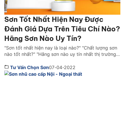
Sơn Tốt Nhất Hiện Nay Được
Đánh Giá Dựa Trên Tiêu Chí Nào?
Hãng Sơn Nào Uy Tín?
"Sơn tốt nhất hiện nay là loại nào?" "Chất lượng sơn
nào tốt nhất?" "Hãng sơn nào uy tín nhất thị trường
Việt Nam ?" là những câu hỏi được rất nhiều người
quan tâm. Cùng Sơn JYMEC tìm hiểu những lời
Tư Vấn Chọn Sơn
07-04-2022
khuyên hữu ích qua bài viêt dưới đây nhé! Sơn tốt
nhất hiện […]